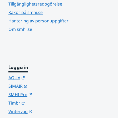
Tillgänglighetsredogörelse
Kakor på smhi.se
Hantering av personuppgifter
Om smhi.se
Logga in
Länk till annan webbplats.
AQUA
Länk till annan webbplats.
SIMAIR
Länk till annan webbplats.
SMHI Pro
Länk till annan webbplats.
Timbr
Länk till annan webbplats.
Vinterväg