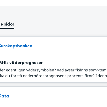
e sidor
Kunskapsbanken
MHIs väderprognoser
der egentligen vädersymbolen? Vad avser ”känns som”-tem
ka du förstå nederbördsprognosens procentsiffror? I denna
Data