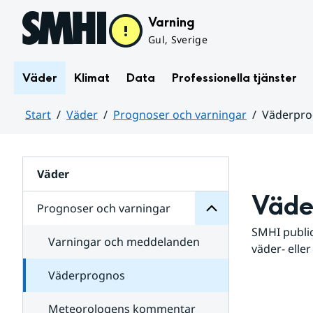
Hoppa till sidans innehåll
Varning
Gul, Sverige
Väder
Klimat
Data
Professionella tjänster
Start
Väder
Prognoser och varningar
Väderpr
varningar
och
Huvudinnehåll
Prognoser
för
Undersidor
Väder
Väde
Prognoser och varningar
SMHI public
Varningar och meddelanden
väder- eller
Väderprognos
Meteorologens kommentar