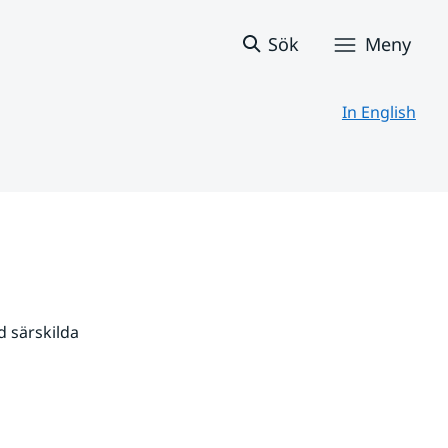
Sök
Meny
In English
 särskilda 