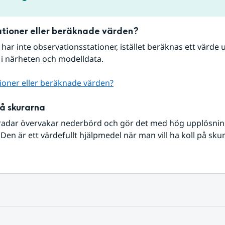
tioner eller beräknade värden?
r har inte observationsstationer, istället beräknas ett värde u
 i närheten och modelldata.
ioner eller beräknade värden?
på skurarna
radar övervakar nederbörd och gör det med hög upplösning 
Den är ett värdefullt hjälpmedel när man vill ha koll på sku