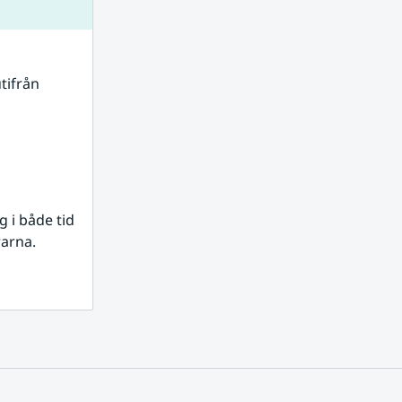
tifrån 
i både tid 
rarna.