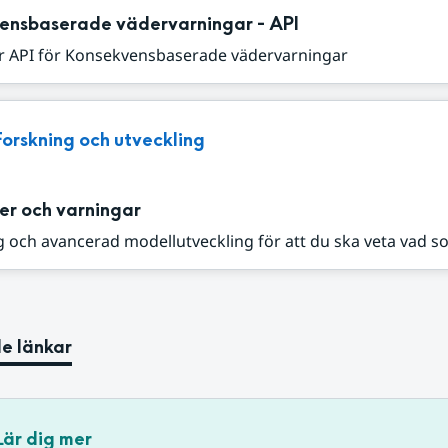
ensbaserade vädervarningar - API
r API för Konsekvensbaserade vädervarningar
Forskning och utveckling
er och varningar
 och avancerad modellutveckling för att du ska veta vad s
e länkar
Lär dig mer