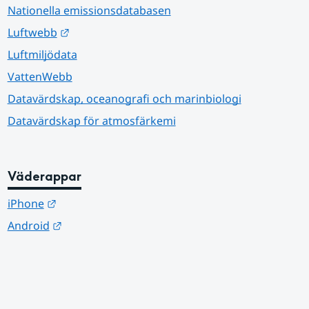
Nationella emissionsdatabasen
Länk till annan webbplats.
Luftwebb
Luftmiljödata
VattenWebb
Datavärdskap, oceanografi och marinbiologi
Datavärdskap för atmosfärkemi
Väderappar
Länk till annan webbplats.
iPhone
Länk till annan webbplats.
Android