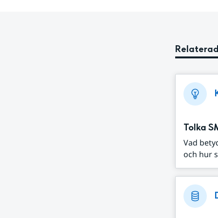
Relaterad
Tolka S
Vad bety
och hur s