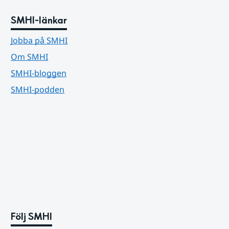
SMHI-länkar
Jobba på SMHI
Om SMHI
SMHI-bloggen
SMHI-podden
Följ SMHI