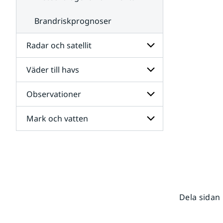
Brandriskprognoser
Radar och satellit
Väder till havs
Undersidor
för
Radar
Observationer
Undersidor
och
för
satellit
Väder
Mark och vatten
Undersidor
till
för
havs
Observationer
Undersidor
för
Mark
och
vatten
Dela sidan