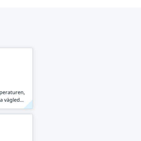
peraturen,
 vägled...