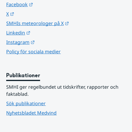
Länk till annan webbplats.
Facebook
Länk till annan webbplats.
X
Länk till annan webbplats.
SMHIs meteorologer på X
Länk till annan webbplats.
Linkedin
Länk till annan webbplats.
Instagram
Policy för sociala medier
Publikationer
SMHI ger regelbundet ut tidskrifter, rapporter och 
faktablad.
Sök publikationer
Nyhetsbladet Medvind