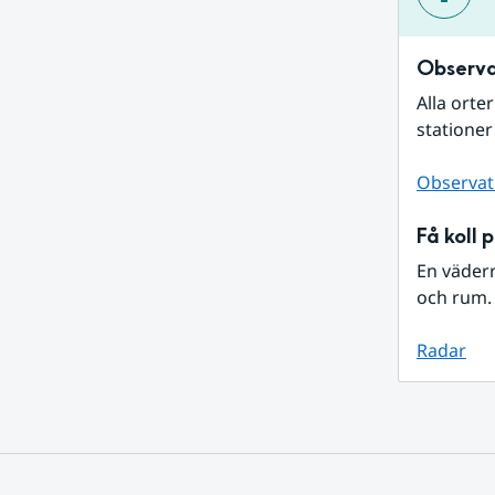
Observa
Alla orte
stationer
Observat
Få koll 
En väder
och rum. 
Radar