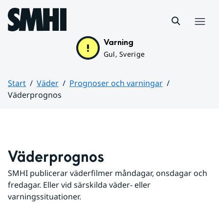
Hoppa till sidans innehåll
Meny
Varning
Gul, Sverige
Start
Väder
Prognoser och varningar
Väderprognos
Huvudinnehåll
Väderprognos
SMHI publicerar väderfilmer måndagar, onsdagar och 
fredagar. Eller vid särskilda väder- eller 
varningssituationer.