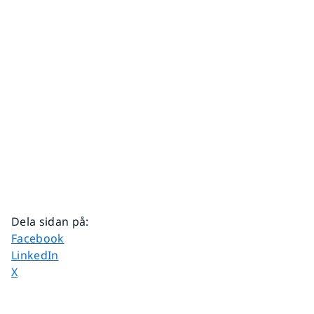
Dela sidan på
:
Dela sidan på
Facebook
Dela sidan på
LinkedIn
Dela sidan på
X