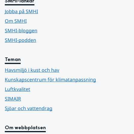
SMHI-länkar
Jobba på SMHI
Om SMHI
SMHI-bloggen
SMHI-podden
Teman
Havsmiljö i kust och hav
Kunskapscentrum för klimatanpassning
Luftkvalitet
SIMAIR
Sjöar och vattendrag
Om webbplatsen