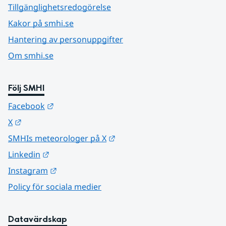
Tillgänglighetsredogörelse
Kakor på smhi.se
Hantering av personuppgifter
Om smhi.se
Följ SMHI
Länk till annan webbplats.
Facebook
Länk till annan webbplats.
X
Länk till annan webbplats.
SMHIs meteorologer på X
Länk till annan webbplats.
Linkedin
Länk till annan webbplats.
Instagram
Policy för sociala medier
Datavärdskap