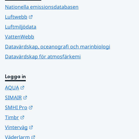
Nationella emissionsdatabasen
Länk till annan webbplats.
Luftwebb
Luftmiljödata
VattenWebb
Datavärdskap, oceanografi och marinbiologi
Datavärdskap för atmosfärkemi
Logga in
Länk till annan webbplats.
AQUA
Länk till annan webbplats.
SIMAIR
Länk till annan webbplats.
SMHI Pro
Länk till annan webbplats.
Timbr
Länk till annan webbplats.
Vinterväg
Länk till annan webbplats.
Väderlarm