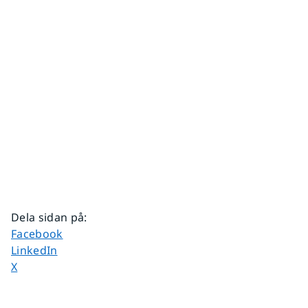
Dela sidan på
:
Dela sidan på
Facebook
Dela sidan på
LinkedIn
Dela sidan på
X