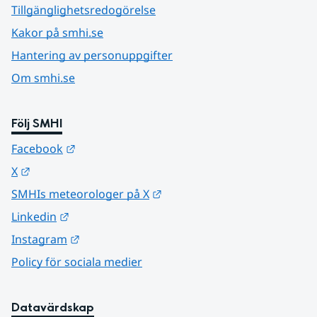
Tillgänglighetsredogörelse
Kakor på smhi.se
Hantering av personuppgifter
Om smhi.se
Följ SMHI
Länk till annan webbplats.
Facebook
Länk till annan webbplats.
X
Länk till annan webbplats.
SMHIs meteorologer på X
Länk till annan webbplats.
Linkedin
Länk till annan webbplats.
Instagram
Policy för sociala medier
Datavärdskap