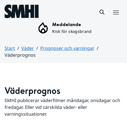
Hoppa till sidans innehåll
Meny
Meddelande
Risk för skogsbrand
Start
Väder
Prognoser och varningar
Väderprognos
Huvudinnehåll
Väderprognos
SMHI publicerar väderfilmer måndagar, onsdagar och 
fredagar. Eller vid särskilda väder- eller 
varningssituationer.