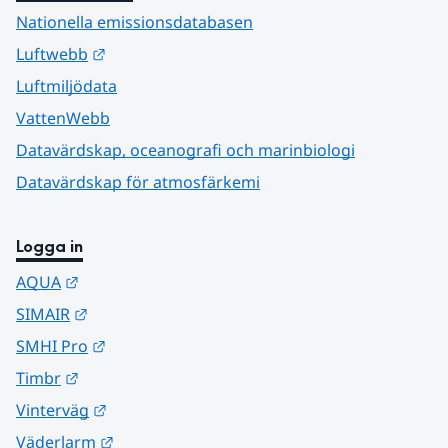
Nationella emissionsdatabasen
Länk till annan webbplats.
Luftwebb
Luftmiljödata
VattenWebb
Datavärdskap, oceanografi och marinbiologi
Datavärdskap för atmosfärkemi
Logga in
Länk till annan webbplats.
AQUA
Länk till annan webbplats.
SIMAIR
Länk till annan webbplats.
SMHI Pro
Länk till annan webbplats.
Timbr
Länk till annan webbplats.
Vinterväg
Länk till annan webbplats.
Väderlarm