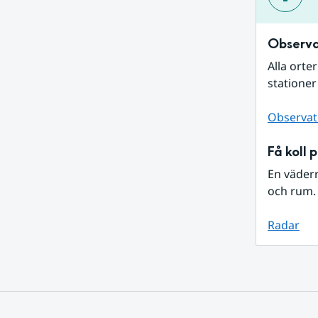
Observa
Alla orte
stationer
Observat
Få koll 
En väder
och rum. 
Radar