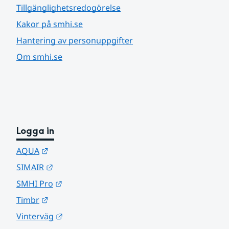
Tillgänglighetsredogörelse
Kakor på smhi.se
Hantering av personuppgifter
Om smhi.se
Logga in
Länk till annan webbplats.
AQUA
Länk till annan webbplats.
SIMAIR
Länk till annan webbplats.
SMHI Pro
Länk till annan webbplats.
Timbr
Länk till annan webbplats.
Vinterväg