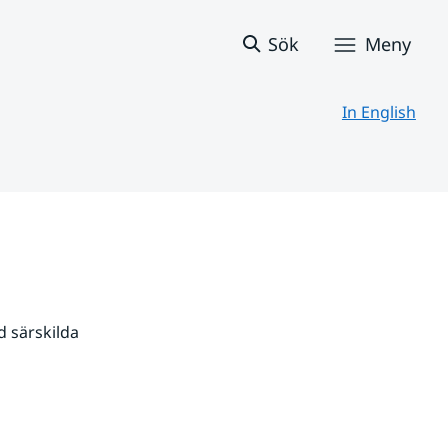
Sök
Meny
In English
 särskilda 