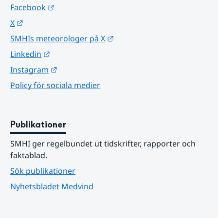
Länk till annan webbplats.
Facebook
Länk till annan webbplats.
X
Länk till annan webbplats.
SMHIs meteorologer på X
Länk till annan webbplats.
Linkedin
Länk till annan webbplats.
Instagram
Policy för sociala medier
Publikationer
SMHI ger regelbundet ut tidskrifter, rapporter och 
faktablad.
Sök publikationer
Nyhetsbladet Medvind