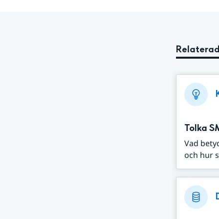
Relaterad
Tolka S
Vad bety
och hur s