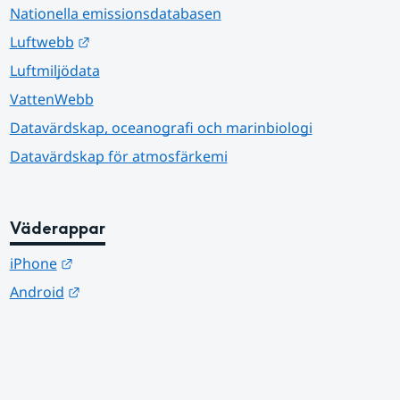
Nationella emissionsdatabasen
Länk till annan webbplats.
Luftwebb
Luftmiljödata
VattenWebb
Datavärdskap, oceanografi och marinbiologi
Datavärdskap för atmosfärkemi
Väderappar
Länk till annan webbplats.
iPhone
Länk till annan webbplats.
Android