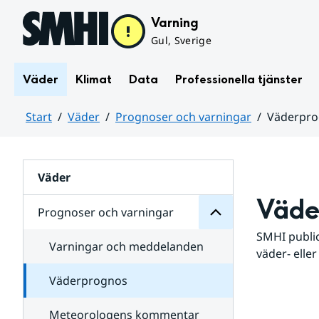
Hoppa till sidans innehåll
Varning
Gul, Sverige
Väder
Klimat
Data
Professionella tjänster
Start
Väder
Prognoser och varningar
Väderpr
varningar
och
Huvudinnehåll
Prognoser
för
Undersidor
Väder
Väde
Prognoser och varningar
SMHI public
Varningar och meddelanden
väder- eller
Väderprognos
Meteorologens kommentar