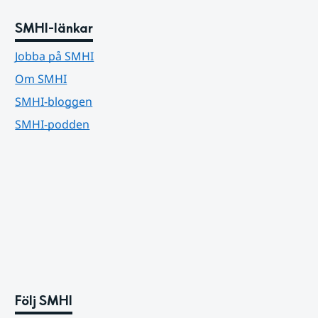
SMHI-länkar
Jobba på SMHI
Om SMHI
SMHI-bloggen
SMHI-podden
Följ SMHI