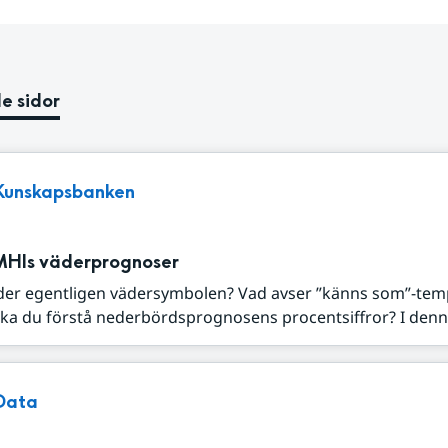
e sidor
Kunskapsbanken
MHIs väderprognoser
der egentligen vädersymbolen? Vad avser ”känns som”-tem
ka du förstå nederbördsprognosens procentsiffror? I denna
Data