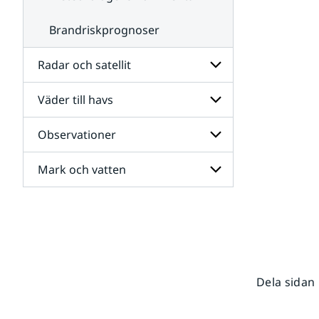
Brandriskprognoser
Radar och satellit
Väder till havs
Undersidor
för
Radar
Observationer
Undersidor
och
för
satellit
Väder
Mark och vatten
Undersidor
till
för
havs
Observationer
Undersidor
för
Mark
och
vatten
Dela sidan