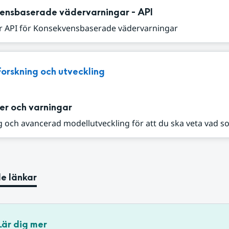
ensbaserade vädervarningar - API
r API för Konsekvensbaserade vädervarningar
Forskning och utveckling
er och varningar
 och avancerad modellutveckling för att du ska veta vad s
e länkar
Lär dig mer