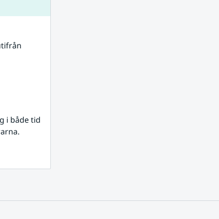
tifrån 
i både tid 
rarna.