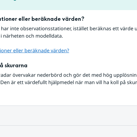
tioner eller beräknade värden?
r har inte observationsstationer, istället beräknas ett värde u
 i närheten och modelldata.
ioner eller beräknade värden?
på skurarna
radar övervakar nederbörd och gör det med hög upplösning 
Den är ett värdefullt hjälpmedel när man vill ha koll på sku