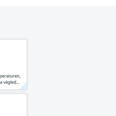
peraturen,
 vägled...