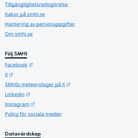
Tillgänglighetsredogörelse
Kakor på smhi.se
Hantering av personuppgifter
Om smhi.se
Följ SMHI
Länk till annan webbplats.
Facebook
Länk till annan webbplats.
X
Länk till annan webbplats.
SMHIs meteorologer på X
Länk till annan webbplats.
Linkedin
Länk till annan webbplats.
Instagram
Policy för sociala medier
Datavärdskap