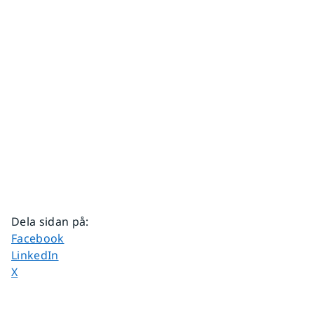
Dela sidan på
:
Dela sidan på
Facebook
Dela sidan på
LinkedIn
Dela sidan på
X