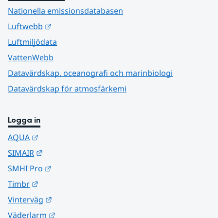
Nationella emissionsdatabasen
Länk till annan webbplats.
Luftwebb
Luftmiljödata
VattenWebb
Datavärdskap, oceanografi och marinbiologi
Datavärdskap för atmosfärkemi
Logga in
Länk till annan webbplats.
AQUA
Länk till annan webbplats.
SIMAIR
Länk till annan webbplats.
SMHI Pro
Länk till annan webbplats.
Timbr
Länk till annan webbplats.
Vinterväg
Länk till annan webbplats.
Väderlarm