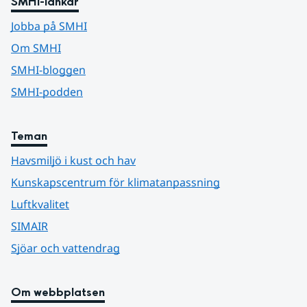
SMHI-länkar
Jobba på SMHI
Om SMHI
SMHI-bloggen
SMHI-podden
Teman
Havsmiljö i kust och hav
Kunskapscentrum för klimatanpassning
Luftkvalitet
SIMAIR
Sjöar och vattendrag
Om webbplatsen