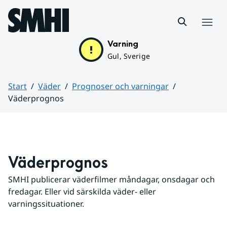
Hoppa till sidans innehåll
Meny
Varning
Gul, Sverige
Start
Väder
Prognoser och varningar
Väderprognos
Huvudinnehåll
Väderprognos
SMHI publicerar väderfilmer måndagar, onsdagar och 
fredagar. Eller vid särskilda väder- eller 
varningssituationer.