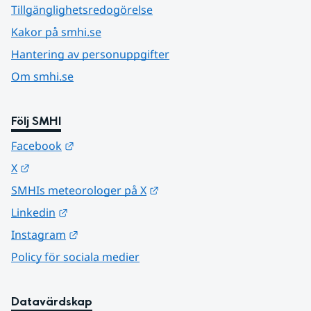
Tillgänglighetsredogörelse
Kakor på smhi.se
Hantering av personuppgifter
Om smhi.se
Följ SMHI
Länk till annan webbplats.
Facebook
Länk till annan webbplats.
X
Länk till annan webbplats.
SMHIs meteorologer på X
Länk till annan webbplats.
Linkedin
Länk till annan webbplats.
Instagram
Policy för sociala medier
Datavärdskap