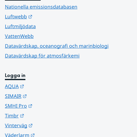
Nationella emissionsdatabasen
Länk till annan webbplats.
Luftwebb
Luftmiljödata
VattenWebb
Datavärdskap, oceanografi och marinbiologi
Datavärdskap för atmosfärkemi
Logga in
Länk till annan webbplats.
AQUA
Länk till annan webbplats.
SIMAIR
Länk till annan webbplats.
SMHI Pro
Länk till annan webbplats.
Timbr
Länk till annan webbplats.
Vinterväg
Länk till annan webbplats.
Väderlarm