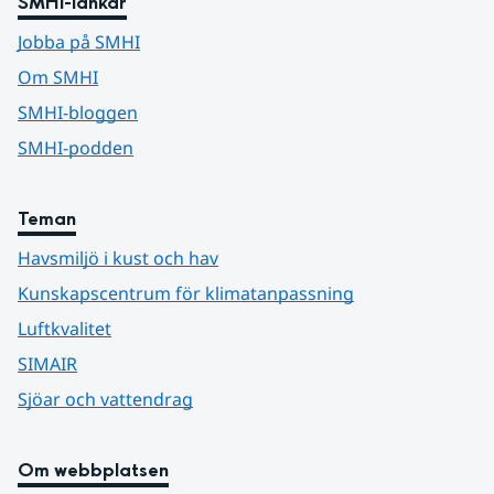
SMHI-länkar
Jobba på SMHI
Om SMHI
SMHI-bloggen
SMHI-podden
Teman
Havsmiljö i kust och hav
Kunskapscentrum för klimatanpassning
Luftkvalitet
SIMAIR
Sjöar och vattendrag
Om webbplatsen