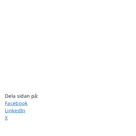
Dela sidan på
:
Dela sidan på
Facebook
Dela sidan på
LinkedIn
Dela sidan på
X