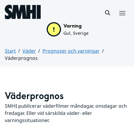
Hoppa till sidans innehåll
Meny
Varning
Gul, Sverige
Start
Väder
Prognoser och varningar
Väderprognos
Huvudinnehåll
Väderprognos
SMHI publicerar väderfilmer måndagar, onsdagar och 
fredagar. Eller vid särskilda väder- eller 
varningssituationer.