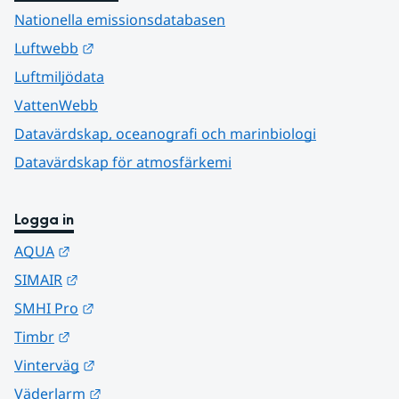
Nationella emissionsdatabasen
Länk till annan webbplats.
Luftwebb
Luftmiljödata
VattenWebb
Datavärdskap, oceanografi och marinbiologi
Datavärdskap för atmosfärkemi
Logga in
Länk till annan webbplats.
AQUA
Länk till annan webbplats.
SIMAIR
Länk till annan webbplats.
SMHI Pro
Länk till annan webbplats.
Timbr
Länk till annan webbplats.
Vinterväg
Länk till annan webbplats.
Väderlarm