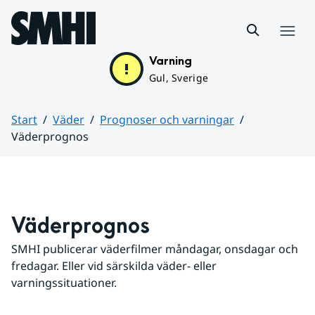
Hoppa till sidans innehåll
Meny
Varning
Gul, Sverige
Start
Väder
Prognoser och varningar
Väderprognos
Huvudinnehåll
Väderprognos
SMHI publicerar väderfilmer måndagar, onsdagar och 
fredagar. Eller vid särskilda väder- eller 
varningssituationer.