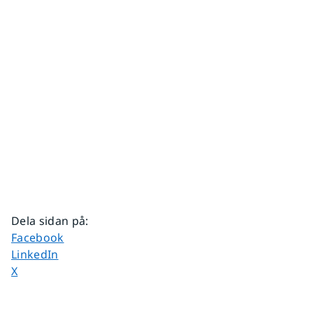
Dela sidan på
:
Dela sidan på
Facebook
Dela sidan på
LinkedIn
Dela sidan på
X