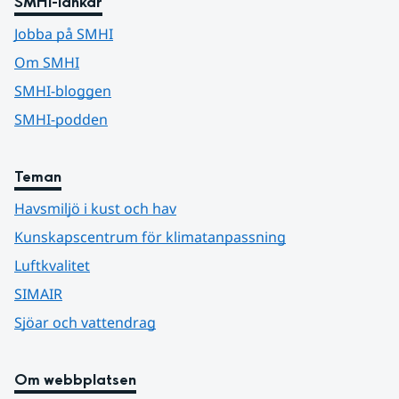
SMHI-länkar
Jobba på SMHI
Om SMHI
SMHI-bloggen
SMHI-podden
Teman
Havsmiljö i kust och hav
Kunskapscentrum för klimatanpassning
Luftkvalitet
SIMAIR
Sjöar och vattendrag
Om webbplatsen