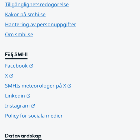
Tillgänglighetsredogörelse
Kakor på smhi.se
Hantering av personuppgifter
Om smhi.se
Följ SMHI
Länk till annan webbplats.
Facebook
Länk till annan webbplats.
X
Länk till annan webbplats.
SMHIs meteorologer på X
Länk till annan webbplats.
Linkedin
Länk till annan webbplats.
Instagram
Policy för sociala medier
Datavärdskap