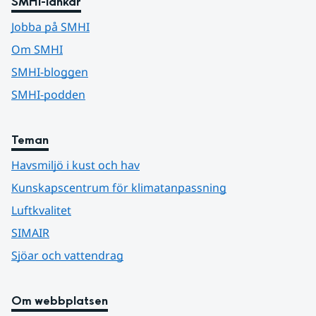
SMHI-länkar
Jobba på SMHI
Om SMHI
SMHI-bloggen
SMHI-podden
Teman
Havsmiljö i kust och hav
Kunskapscentrum för klimatanpassning
Luftkvalitet
SIMAIR
Sjöar och vattendrag
Om webbplatsen