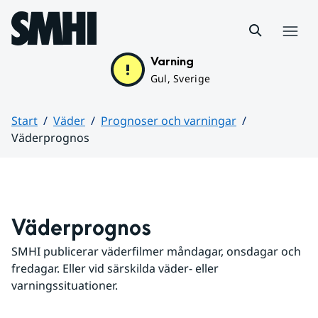
Hoppa till sidans innehåll
Meny
Varning
Gul, Sverige
Start
Väder
Prognoser och varningar
Väderprognos
Huvudinnehåll
Väderprognos
SMHI publicerar väderfilmer måndagar, onsdagar och 
fredagar. Eller vid särskilda väder- eller 
varningssituationer.