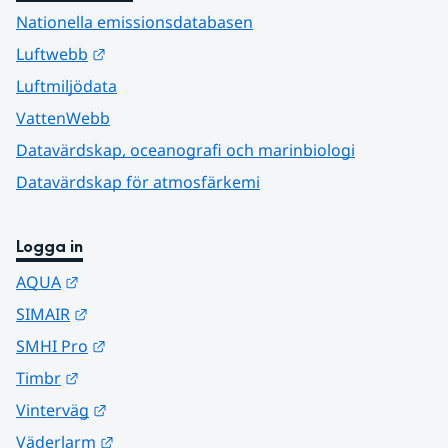
Nationella emissionsdatabasen
Länk till annan webbplats.
Luftwebb
Luftmiljödata
VattenWebb
Datavärdskap, oceanografi och marinbiologi
Datavärdskap för atmosfärkemi
Logga in
Länk till annan webbplats.
AQUA
Länk till annan webbplats.
SIMAIR
Länk till annan webbplats.
SMHI Pro
Länk till annan webbplats.
Timbr
Länk till annan webbplats.
Vinterväg
Länk till annan webbplats.
Väderlarm