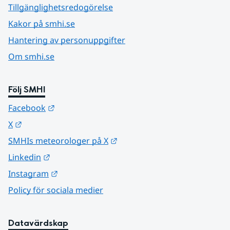
Tillgänglighetsredogörelse
Kakor på smhi.se
Hantering av personuppgifter
Om smhi.se
Följ SMHI
Länk till annan webbplats.
Facebook
Länk till annan webbplats.
X
Länk till annan webbplats.
SMHIs meteorologer på X
Länk till annan webbplats.
Linkedin
Länk till annan webbplats.
Instagram
Policy för sociala medier
Datavärdskap