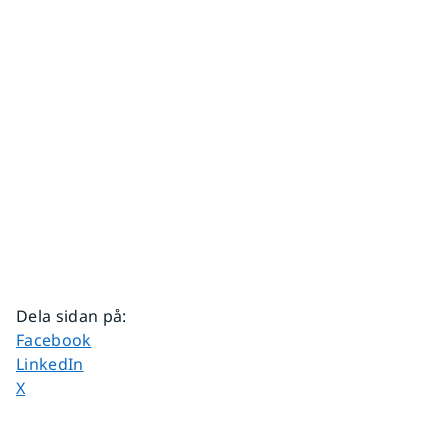
Dela sidan på
:
Dela sidan på
Facebook
Dela sidan på
LinkedIn
Dela sidan på
X