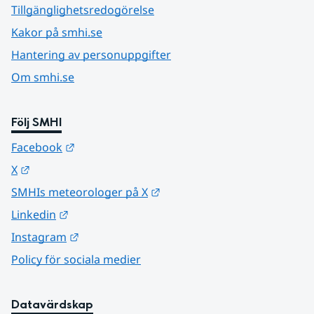
Tillgänglighetsredogörelse
Kakor på smhi.se
Hantering av personuppgifter
Om smhi.se
Följ SMHI
Länk till annan webbplats.
Facebook
Länk till annan webbplats.
X
Länk till annan webbplats.
SMHIs meteorologer på X
Länk till annan webbplats.
Linkedin
Länk till annan webbplats.
Instagram
Policy för sociala medier
Datavärdskap