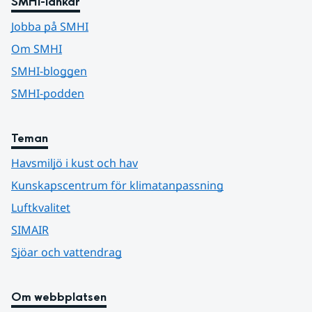
SMHI-länkar
Jobba på SMHI
Om SMHI
SMHI-bloggen
SMHI-podden
Teman
Havsmiljö i kust och hav
Kunskapscentrum för klimatanpassning
Luftkvalitet
SIMAIR
Sjöar och vattendrag
Om webbplatsen