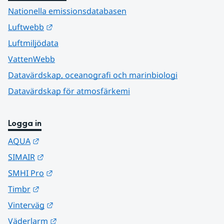
Nationella emissionsdatabasen
Länk till annan webbplats.
Luftwebb
Luftmiljödata
VattenWebb
Datavärdskap, oceanografi och marinbiologi
Datavärdskap för atmosfärkemi
Logga in
Länk till annan webbplats.
AQUA
Länk till annan webbplats.
SIMAIR
Länk till annan webbplats.
SMHI Pro
Länk till annan webbplats.
Timbr
Länk till annan webbplats.
Vinterväg
Länk till annan webbplats.
Väderlarm