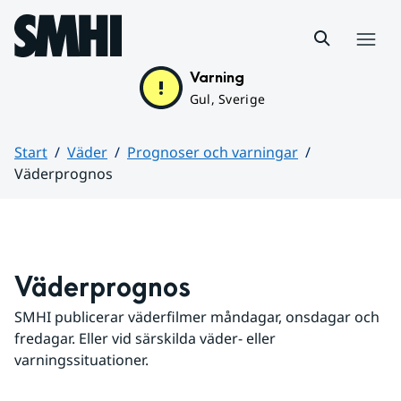
Hoppa till sidans innehåll
Meny
Varning
Gul, Sverige
Start
Väder
Prognoser och varningar
Väderprognos
Huvudinnehåll
Väderprognos
SMHI publicerar väderfilmer måndagar, onsdagar och 
fredagar. Eller vid särskilda väder- eller 
varningssituationer.