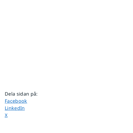
Dela sidan på
:
Dela sidan på
Facebook
Dela sidan på
LinkedIn
Dela sidan på
X