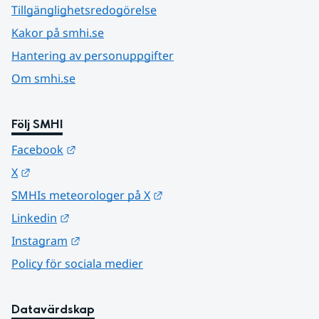
Tillgänglighetsredogörelse
Kakor på smhi.se
Hantering av personuppgifter
Om smhi.se
Följ SMHI
Länk till annan webbplats.
Facebook
Länk till annan webbplats.
X
Länk till annan webbplats.
SMHIs meteorologer på X
Länk till annan webbplats.
Linkedin
Länk till annan webbplats.
Instagram
Policy för sociala medier
Datavärdskap