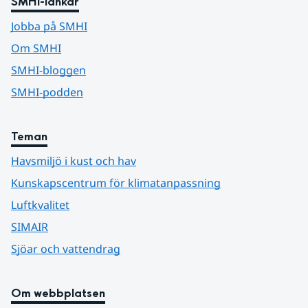
SMHI-länkar
Jobba på SMHI
Om SMHI
SMHI-bloggen
SMHI-podden
Teman
Havsmiljö i kust och hav
Kunskapscentrum för klimatanpassning
Luftkvalitet
SIMAIR
Sjöar och vattendrag
Om webbplatsen