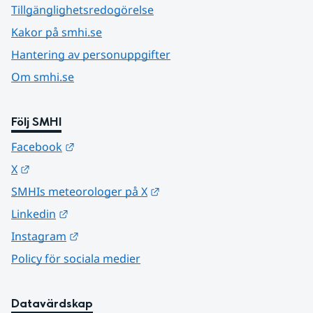
Tillgänglighetsredogörelse
Kakor på smhi.se
Hantering av personuppgifter
Om smhi.se
Följ SMHI
Länk till annan webbplats.
Facebook
Länk till annan webbplats.
X
Länk till annan webbplats.
SMHIs meteorologer på X
Länk till annan webbplats.
Linkedin
Länk till annan webbplats.
Instagram
Policy för sociala medier
Datavärdskap