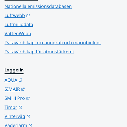
Nationella emissionsdatabasen
Länk till annan webbplats.
Luftwebb
Luftmiljödata
VattenWebb
Datavärdskap, oceanografi och marinbiologi
Datavärdskap för atmosfärkemi
Logga in
Länk till annan webbplats.
AQUA
Länk till annan webbplats.
SIMAIR
Länk till annan webbplats.
SMHI Pro
Länk till annan webbplats.
Timbr
Länk till annan webbplats.
Vinterväg
Länk till annan webbplats.
Väderlarm