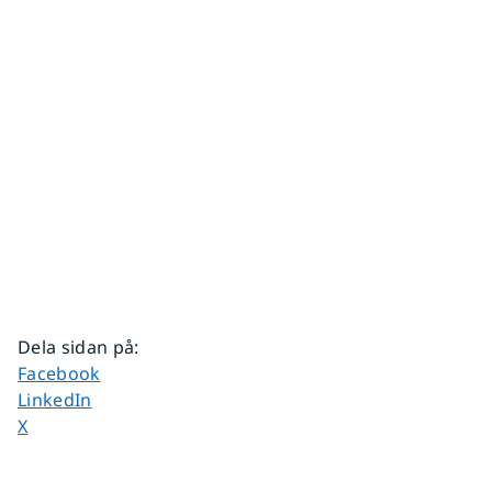
Dela sidan på
:
Dela sidan på
Facebook
Dela sidan på
LinkedIn
Dela sidan på
X