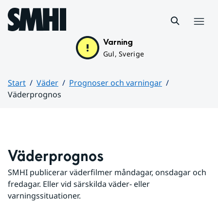
Hoppa till sidans innehåll
Meny
Varning
Gul, Sverige
Start
Väder
Prognoser och varningar
Väderprognos
Huvudinnehåll
Väderprognos
SMHI publicerar väderfilmer måndagar, onsdagar och 
fredagar. Eller vid särskilda väder- eller 
varningssituationer.