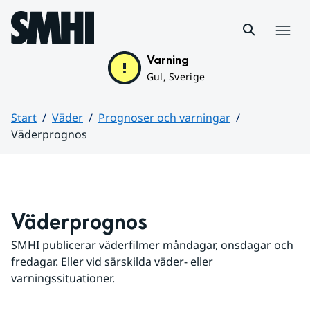
Hoppa till sidans innehåll
Meny
Varning
Gul, Sverige
Start
Väder
Prognoser och varningar
Väderprognos
Huvudinnehåll
Väderprognos
SMHI publicerar väderfilmer måndagar, onsdagar och 
fredagar. Eller vid särskilda väder- eller 
varningssituationer.