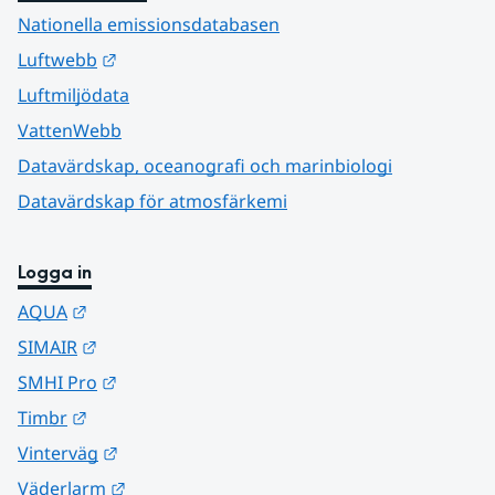
Nationella emissionsdatabasen
Länk till annan webbplats.
Luftwebb
Luftmiljödata
VattenWebb
Datavärdskap, oceanografi och marinbiologi
Datavärdskap för atmosfärkemi
Logga in
Länk till annan webbplats.
AQUA
Länk till annan webbplats.
SIMAIR
Länk till annan webbplats.
SMHI Pro
Länk till annan webbplats.
Timbr
Länk till annan webbplats.
Vinterväg
Länk till annan webbplats.
Väderlarm