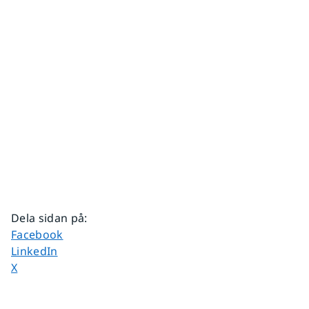
Dela sidan på
:
Dela sidan på
Facebook
Dela sidan på
LinkedIn
Dela sidan på
X