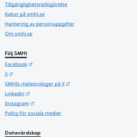
Tillgänglighetsredogörelse
Kakor på smhi.se
Hantering av personuppgifter
Om smhi.se
Följ SMHI
Länk till annan webbplats.
Facebook
Länk till annan webbplats.
X
Länk till annan webbplats.
SMHIs meteorologer på X
Länk till annan webbplats.
Linkedin
Länk till annan webbplats.
Instagram
Policy för sociala medier
Datavärdskap