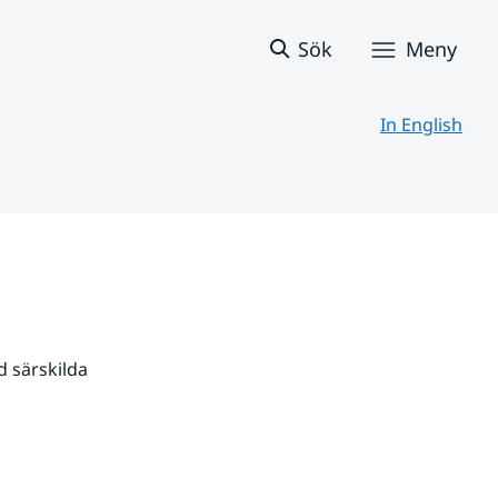
Sök
Meny
In English
 särskilda 