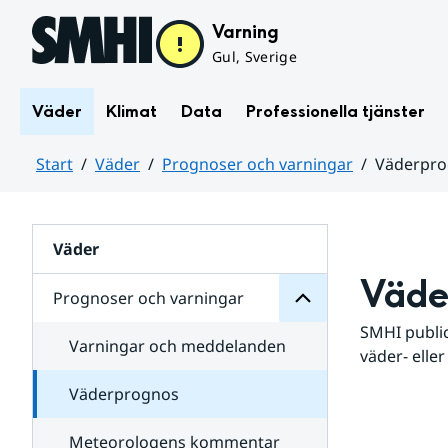
Hoppa till sidans innehåll
Varning
Gul, Sverige
Väder
Klimat
Data
Professionella tjänster
Start
Väder
Prognoser och varningar
Väderpr
varningar
och
Huvudinnehåll
Prognoser
för
Undersidor
Väder
Väde
Prognoser och varningar
SMHI public
Varningar och meddelanden
väder- eller
Väderprognos
Meteorologens kommentar