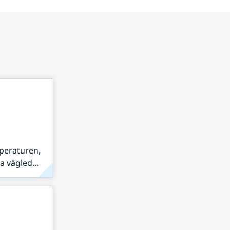
peraturen,
 vägled...