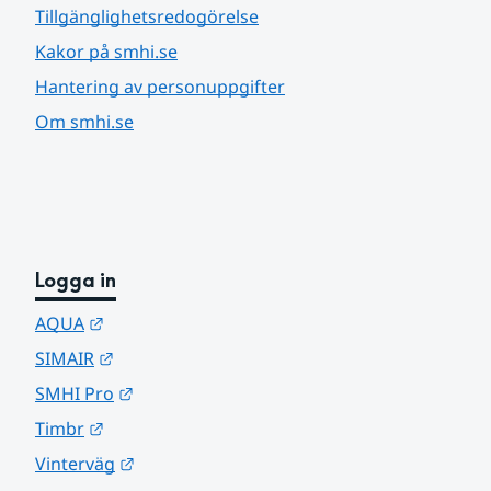
Tillgänglighetsredogörelse
Kakor på smhi.se
Hantering av personuppgifter
Om smhi.se
Logga in
Länk till annan webbplats.
AQUA
Länk till annan webbplats.
SIMAIR
Länk till annan webbplats.
SMHI Pro
Länk till annan webbplats.
Timbr
Länk till annan webbplats.
Vinterväg