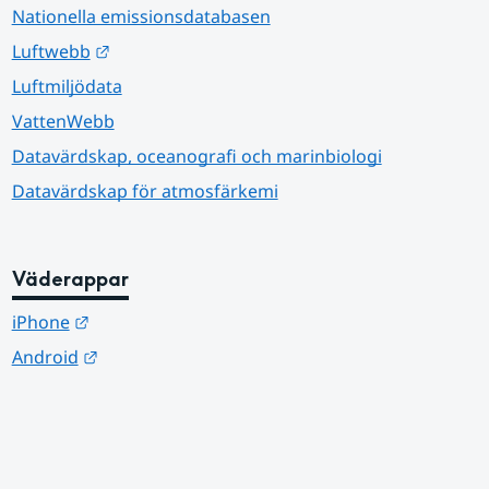
Nationella emissionsdatabasen
Länk till annan webbplats.
Luftwebb
Luftmiljödata
VattenWebb
Datavärdskap, oceanografi och marinbiologi
Datavärdskap för atmosfärkemi
Väderappar
Länk till annan webbplats.
iPhone
Länk till annan webbplats.
Android