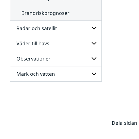
Brandriskprognoser
Radar och satellit
Väder till havs
Undersidor
för
Radar
Observationer
Undersidor
och
för
satellit
Väder
Mark och vatten
Undersidor
till
för
havs
Observationer
Undersidor
för
Mark
och
vatten
Dela sidan