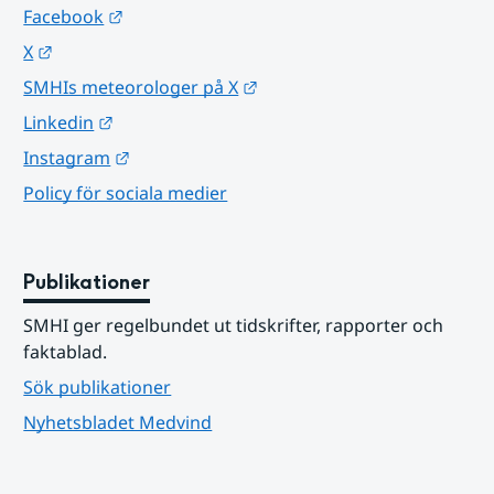
Länk till annan webbplats.
Facebook
Länk till annan webbplats.
X
Länk till annan webbplats.
SMHIs meteorologer på X
Länk till annan webbplats.
Linkedin
Länk till annan webbplats.
Instagram
Policy för sociala medier
Publikationer
SMHI ger regelbundet ut tidskrifter, rapporter och 
faktablad.
Sök publikationer
Nyhetsbladet Medvind