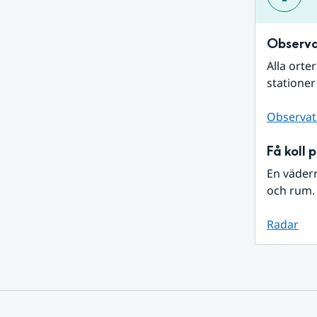
Observa
Alla orte
stationer
Observat
Få koll 
En väder
och rum. 
Radar