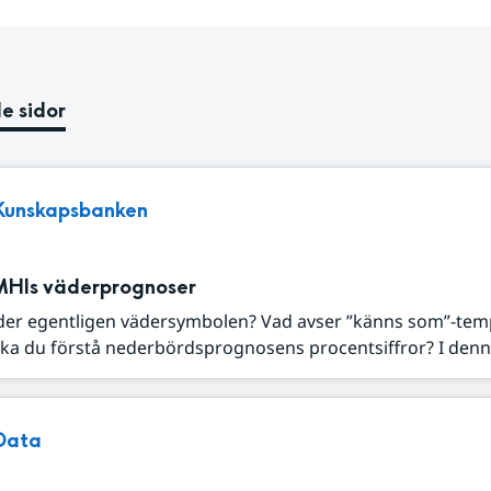
e sidor
Kunskapsbanken
MHIs väderprognoser
der egentligen vädersymbolen? Vad avser ”känns som”-tem
ka du förstå nederbördsprognosens procentsiffror? I denna
Data