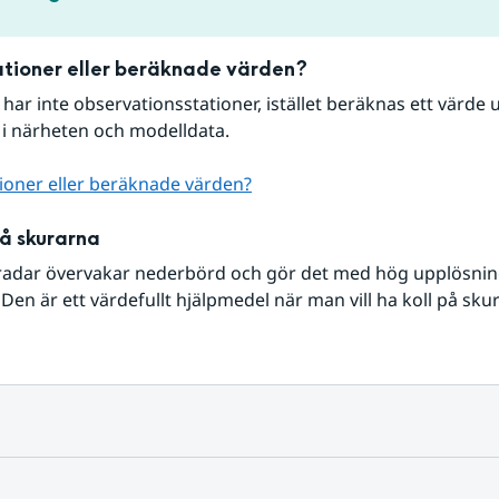
tioner eller beräknade värden?
r har inte observationsstationer, istället beräknas ett värde u
 i närheten och modelldata.
ioner eller beräknade värden?
på skurarna
radar övervakar nederbörd och gör det med hög upplösning 
Den är ett värdefullt hjälpmedel när man vill ha koll på sku