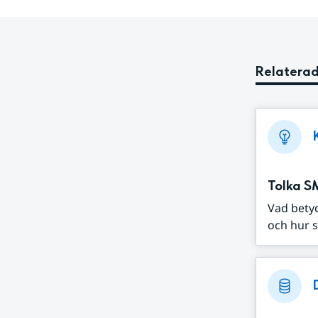
Relaterad
Tolka S
Vad bety
och hur s