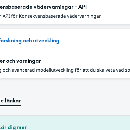
ensbaserade vädervarningar - API
r API för Konsekvensbaserade vädervarningar
Forskning och utveckling
er och varningar
 och avancerad modellutveckling för att du ska veta vad s
e länkar
Lär dig mer