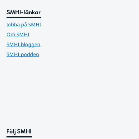
SMHI-länkar
Jobba på SMHI
Om SMHI
SMHI-bloggen
SMHI-podden
Följ SMHI