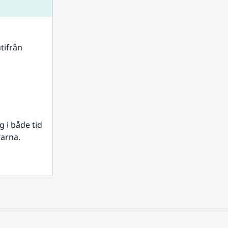
tifrån 
i både tid 
rarna.