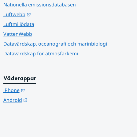
Nationella emissionsdatabasen
Länk till annan webbplats.
Luftwebb
Luftmiljödata
VattenWebb
Datavärdskap, oceanografi och marinbiologi
Datavärdskap för atmosfärkemi
Väderappar
Länk till annan webbplats.
iPhone
Länk till annan webbplats.
Android