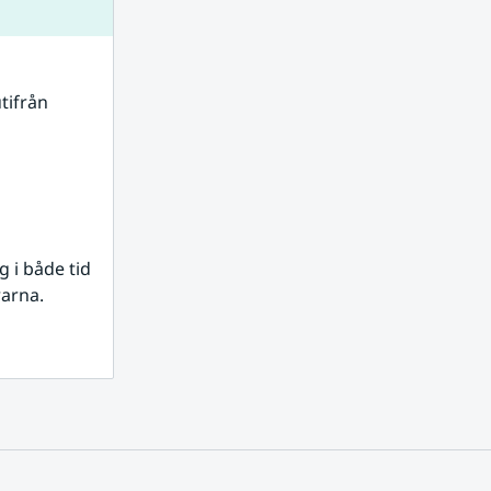
tifrån 
i både tid 
rarna.