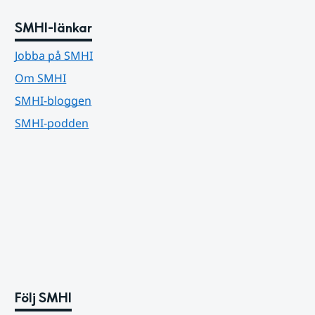
SMHI-länkar
Jobba på SMHI
Om SMHI
SMHI-bloggen
SMHI-podden
Följ SMHI