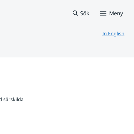
Sök
Meny
In English
 särskilda 