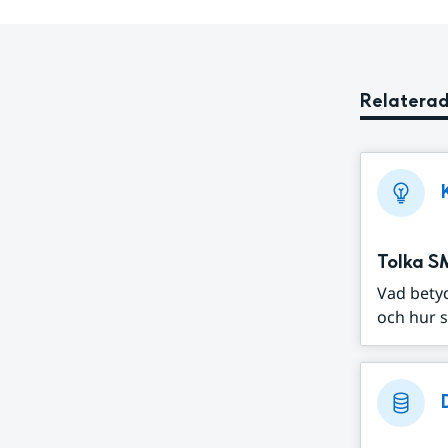
Relaterad
Tolka S
Vad bety
och hur s