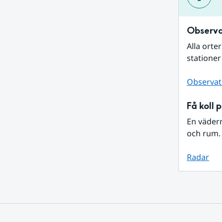
Observa
Alla orte
stationer
Observat
Få koll 
En väder
och rum. 
Radar