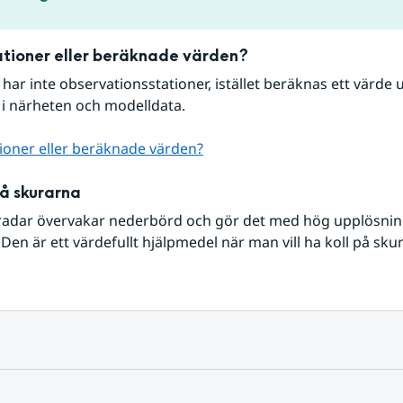
tioner eller beräknade värden?
r har inte observationsstationer, istället beräknas ett värde u
 i närheten och modelldata.
ioner eller beräknade värden?
på skurarna
radar övervakar nederbörd och gör det med hög upplösning 
Den är ett värdefullt hjälpmedel när man vill ha koll på sku