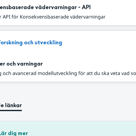
ensbaserade vädervarningar - API
r API för Konsekvensbaserade vädervarningar
Forskning och utveckling
er och varningar
 och avancerad modellutveckling för att du ska veta vad s
e länkar
Lär dig mer