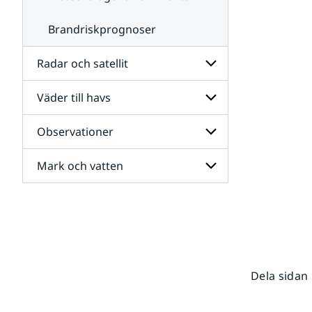
Brandriskprognoser
Radar och satellit
Väder till havs
Undersidor
för
Radar
Observationer
Undersidor
och
för
satellit
Väder
Mark och vatten
Undersidor
till
för
havs
Observationer
Undersidor
för
Mark
och
vatten
Dela sidan