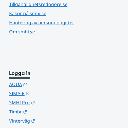
Tillgänglighetsredogörelse
Kakor på smhi.se
Hantering av personuppgifter
Om smhi.se
Logga in
Länk till annan webbplats.
AQUA
Länk till annan webbplats.
SIMAIR
Länk till annan webbplats.
SMHI Pro
Länk till annan webbplats.
Timbr
Länk till annan webbplats.
Vinterväg