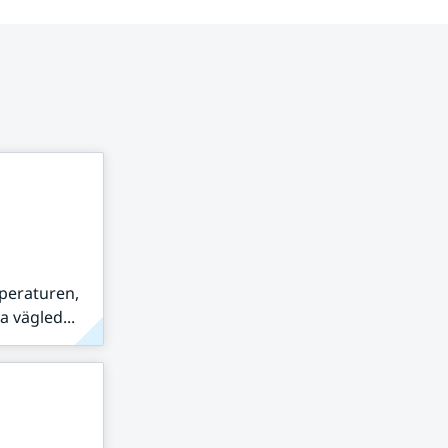
peraturen,
 vägled...