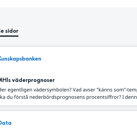
e sidor
Kunskapsbanken
MHIs väderprognoser
der egentligen vädersymbolen? Vad avser ”känns som”-tem
ka du förstå nederbördsprognosens procentsiffror? I denna
Data