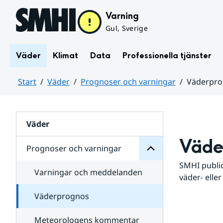
Hoppa till sidans innehåll
Varning
Gul, Sverige
Väder
Klimat
Data
Professionella tjänster
Start
Väder
Prognoser och varningar
Väderpr
varningar
och
Huvudinnehåll
Prognoser
för
Undersidor
Väder
Väde
Prognoser och varningar
SMHI public
Varningar och meddelanden
väder- eller
Väderprognos
Meteorologens kommentar