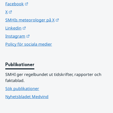
Länk till annan webbplats.
Facebook
Länk till annan webbplats.
X
Länk till annan webbplats.
SMHIs meteorologer på X
Länk till annan webbplats.
Linkedin
Länk till annan webbplats.
Instagram
Policy för sociala medier
Publikationer
SMHI ger regelbundet ut tidskrifter, rapporter och 
faktablad.
Sök publikationer
Nyhetsbladet Medvind