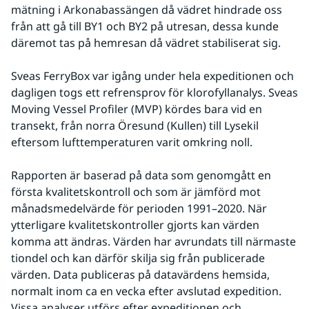
mätning i Arkonabassängen då vädret hindrade oss 
från att gå till BY1 och BY2 på utresan, dessa kunde 
däremot tas på hemresan då vädret stabiliserat sig.
Sveas FerryBox var igång under hela expeditionen och 
dagligen togs ett refrensprov för klorofyllanalys. Sveas 
Moving Vessel Profiler (MVP) kördes bara vid en 
transekt, från norra Öresund (Kullen) till Lysekil 
eftersom lufttemperaturen varit omkring noll.
Rapporten är baserad på data som genomgått en 
första kvalitetskontroll och som är jämförd mot 
månadsmedelvärde för perioden 1991–2020. När 
ytterligare kvalitetskontroller gjorts kan värden 
komma att ändras. Värden har avrundats till närmaste 
tiondel och kan därför skilja sig från publicerade 
värden. Data publiceras på datavärdens hemsida, 
normalt inom ca en vecka efter avslutad expedition. 
Vissa analyser utförs efter expeditionen och 