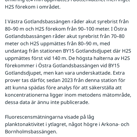
H2S förekom i området.
I Västra Gotlandsbassängen råder akut syrebrist från 
80–90 m och H2S förekom från 90–100 meter. I Östra 
Gotlandsbassängen råder akut syrebrist från 70–80 
meter och H2S uppmättes från 80–90 m, med 
undantag från stationen BY15 Gotlandsdjupet där H2S 
uppmättes först vid 140 m. De högsta halterna av H2S 
förekommer i Östra Gotlandsbassängen vid BY15 
Gotlandsdjupet, men kan vara underskattade. Extra 
prover tas därför, sedan 2023 från denna station för 
att kunna spädas före analys för att säkerställa att 
koncentrationerna ligger inom metodens mätområde, 
dessa data är ännu inte publicerade.
Fluorescensmätningarna visade på låg 
planktonaktivitet i ytlagret, något högre i Arkona- och 
Bornholmsbassängen.