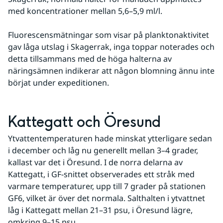
med koncentrationer mellan 5,6–5,9 ml/l.
Fluorescensmätningar som visar på planktonaktivitet 
gav låga utslag i Skagerrak, inga toppar noterades och 
detta tillsammans med de höga halterna av 
näringsämnen indikerar att någon blomning ännu inte 
börjat under expeditionen.
Kattegatt och Öresund
Ytvattentemperaturen hade minskat ytterligare sedan 
i december och låg nu generellt mellan 3–4 grader, 
kallast var det i Öresund. I de norra delarna av 
Kattegatt, i GF-snittet observerades ett stråk med 
varmare temperaturer, upp till 7 grader på stationen 
GF6, vilket är över det normala. Salthalten i ytvattnet 
låg i Kattegatt mellan 21–31 psu, i Öresund lägre, 
omkring 9–15 psu.