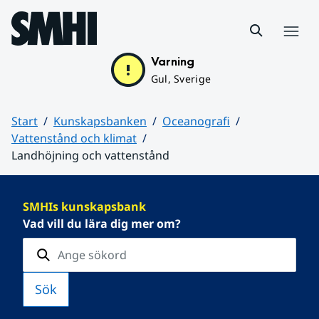
Hoppa till sidans innehåll
Meny
Varning
Gul, Sverige
Start
Kunskapsbanken
Oceanografi
Vattenstånd och klimat
Landhöjning och vattenstånd
Huvudinnehåll
SMHIs kunskapsbank
Vad vill du lära dig mer om?