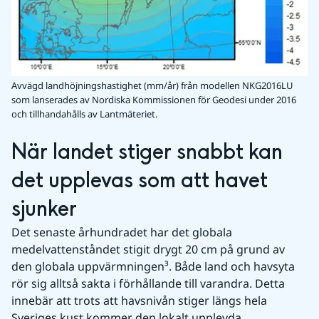
Avvägd landhöjningshastighet (mm/år) från modellen NKG2016LU
som lanserades av Nordiska Kommissionen för Geodesi under 2016
och tillhandahålls av Lantmäteriet.
När landet stiger snabbt kan 
det upplevas som att havet 
sjunker
Det senaste århundradet har det globala 
medelvattenståndet stigit drygt 20 cm på grund av 
den globala uppvärmningen³. Både land och havsyta 
rör sig alltså sakta i förhållande till varandra. Detta 
innebär att trots att havsnivån stiger längs hela 
Sveriges kust kommer den lokalt upplevda 