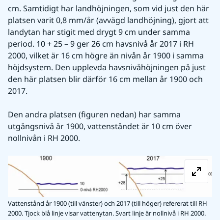
cm. Samtidigt har landhöjningen, som vid just den här 
platsen varit 0,8 mm/år (avvägd landhöjning), gjort att 
landytan har stigit med drygt 9 cm under samma 
period. 10 + 25 – 9 ger 26 cm havsnivå år 2017 i RH 
2000, vilket är 16 cm högre än nivån år 1900 i samma 
höjdsystem. Den upplevda havsnivåhöjningen på just 
den här platsen blir därför 16 cm mellan år 1900 och 
2017.
Den andra platsen (figuren nedan) har samma 
utgångsnivå år 1900, vattenståndet är 10 cm över 
nollnivån i RH 2000.
Fö
Vattenstånd år 1900 (till vänster) och 2017 (till höger) refererat till RH
2000. Tjock blå linje visar vattenytan. Svart linje är nollnivå i RH 2000.