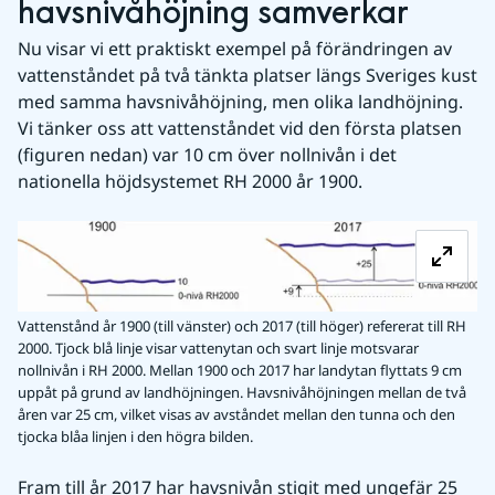
havsnivåhöjning samverkar
Nu visar vi ett praktiskt exempel på förändringen av 
vattenståndet på två tänkta platser längs Sveriges kust 
med samma havsnivåhöjning, men olika landhöjning. 
Vi tänker oss att vattenståndet vid den första platsen 
(figuren nedan) var 10 cm över nollnivån i det 
nationella höjdsystemet RH 2000 år 1900.
Fö
Vattenstånd år 1900 (till vänster) och 2017 (till höger) refererat till RH
2000. Tjock blå linje visar vattenytan och svart linje motsvarar
nollnivån i RH 2000. Mellan 1900 och 2017 har landytan flyttats 9 cm
uppåt på grund av landhöjningen. Havsnivåhöjningen mellan de två
åren var 25 cm, vilket visas av avståndet mellan den tunna och den
tjocka blåa linjen i den högra bilden.
Fram till år 2017 har havsnivån stigit med ungefär 25 