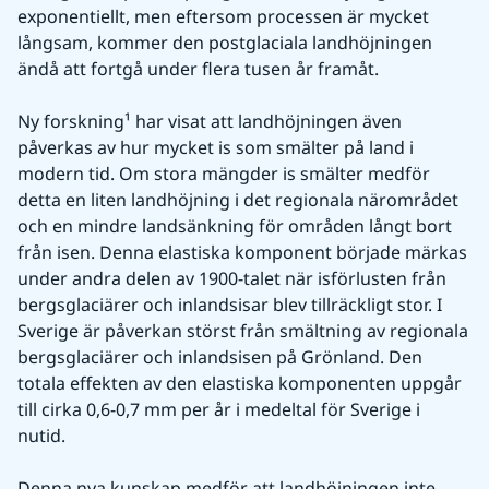
exponentiellt, men eftersom processen är mycket 
långsam, kommer den postglaciala landhöjningen 
ändå att fortgå under flera tusen år framåt.
Ny forskning¹ har visat att landhöjningen även 
påverkas av hur mycket is som smälter på land i 
modern tid. Om stora mängder is smälter medför 
detta en liten landhöjning i det regionala närområdet 
och en mindre landsänkning för områden långt bort 
från isen. Denna elastiska komponent började märkas 
under andra delen av 1900-talet när isförlusten från 
bergsglaciärer och inlandsisar blev tillräckligt stor. I 
Sverige är påverkan störst från smältning av regionala 
bergsglaciärer och inlandsisen på Grönland. Den 
totala effekten av den elastiska komponenten uppgår 
till cirka 0,6-0,7 mm per år i medeltal för Sverige i 
nutid.
Denna nya kunskap medför att landhöjningen inte 