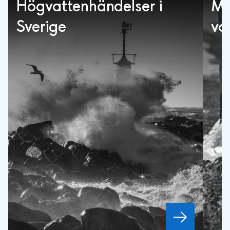
Högvattenhändelser i
Mä
Sverige
va