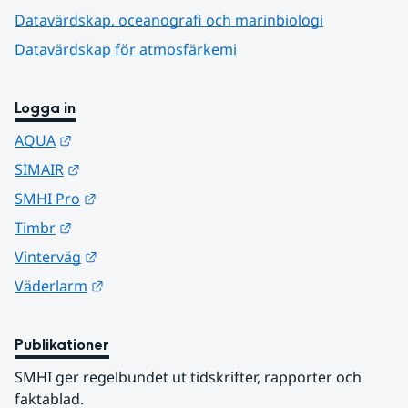
Datavärdskap, oceanografi och marinbiologi
Datavärdskap för atmosfärkemi
Logga in
Länk till annan webbplats.
AQUA
Länk till annan webbplats.
SIMAIR
Länk till annan webbplats.
SMHI Pro
Länk till annan webbplats.
Timbr
Länk till annan webbplats.
Vinterväg
Länk till annan webbplats.
Väderlarm
Publikationer
SMHI ger regelbundet ut tidskrifter, rapporter och 
faktablad.