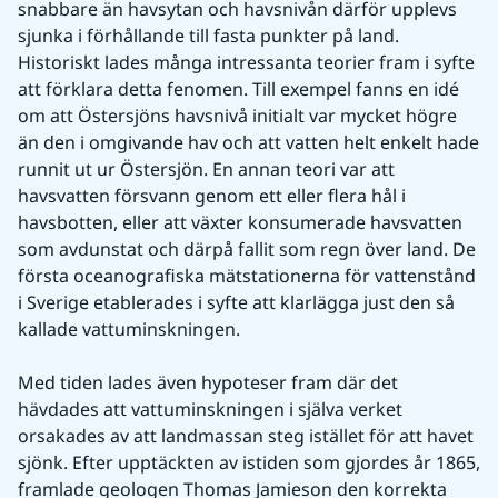
snabbare än havsytan och havsnivån därför upplevs 
sjunka i förhållande till fasta punkter på land. 
Historiskt lades många intressanta teorier fram i syfte 
att förklara detta fenomen. Till exempel fanns en idé 
om att Östersjöns havsnivå initialt var mycket högre 
än den i omgivande hav och att vatten helt enkelt hade 
runnit ut ur Östersjön. En annan teori var att 
havsvatten försvann genom ett eller flera hål i 
havsbotten, eller att växter konsumerade havsvatten 
som avdunstat och därpå fallit som regn över land. De 
första oceanografiska mätstationerna för vattenstånd 
i Sverige etablerades i syfte att klarlägga just den så 
kallade vattuminskningen.
Med tiden lades även hypoteser fram där det 
hävdades att vattuminskningen i själva verket 
orsakades av att landmassan steg istället för att havet 
sjönk. Efter upptäckten av istiden som gjordes år 1865, 
framlade geologen Thomas Jamieson den korrekta 