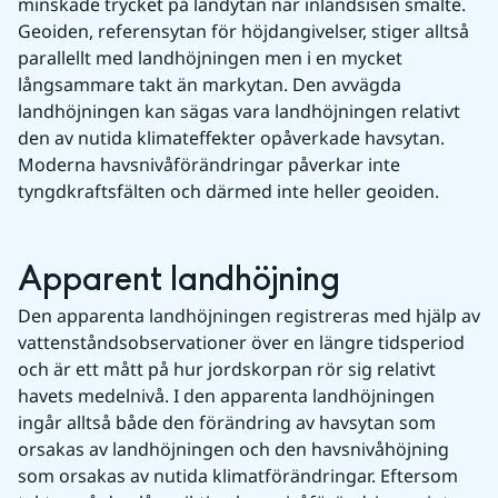
minskade trycket på landytan när inlandsisen smälte. 
Geoiden, referensytan för höjdangivelser, stiger alltså 
parallellt med landhöjningen men i en mycket 
långsammare takt än markytan. Den avvägda 
landhöjningen kan sägas vara landhöjningen relativt 
den av nutida klimateffekter opåverkade havsytan. 
Moderna havsnivåförändringar påverkar inte 
tyngdkraftsfälten och därmed inte heller geoiden.
Apparent landhöjning
Den apparenta landhöjningen registreras med hjälp av 
vattenståndsobservationer över en längre tidsperiod 
och är ett mått på hur jordskorpan rör sig relativt 
havets medelnivå. I den apparenta landhöjningen 
ingår alltså både den förändring av havsytan som 
orsakas av landhöjningen och den havsnivåhöjning 
som orsakas av nutida klimatförändringar. Eftersom 