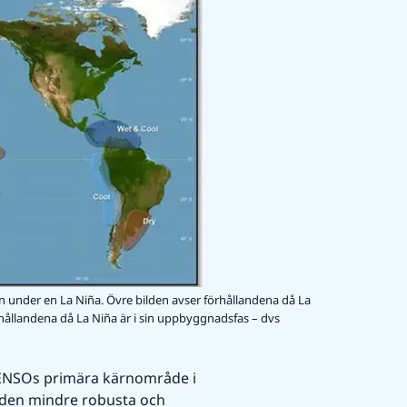
en under en La Niña. Övre bilden avser förhållandena då La
hållandena då La Niña är i sin uppbyggnadsfas – dvs
 ENSOs primära kärnområde i 
nden mindre robusta och 