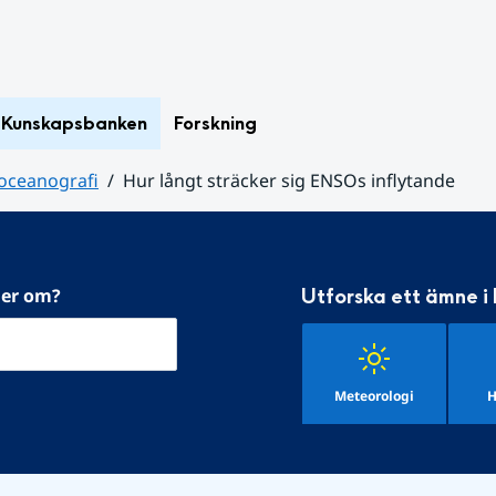
Kunskapsbanken
Forskning
 oceanografi
Hur långt sträcker sig ENSOs inflytande
mer om?
Utforska ett ämne i
Meteorologi
H