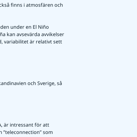
ckså finns i atmosfären och 
den under en El Niño 
iña kan avsevärda avvikelser 
riabilitet är relativt sett 
kandinavien och Sverige, så 
är intressant för att 
 ”teleconnection” som 