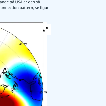
tande på USA är den så 
connection pattern, se figur 
Förstora bilden