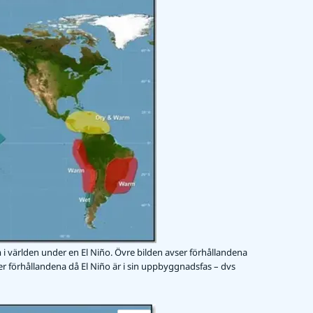
m i världen under en El Niño. Övre bilden avser förhållandena
r förhållandena då El Niño är i sin uppbyggnadsfas – dvs
Förstora bilden