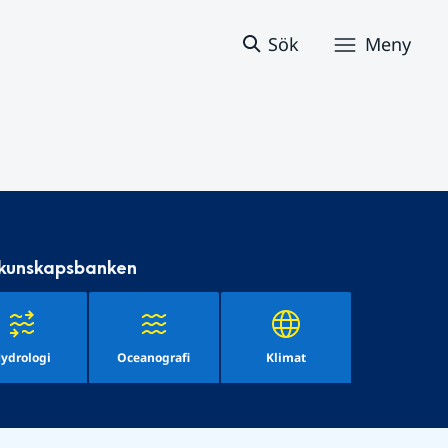
Sök
Meny
 kunskapsbanken
ydrologi
Oceanografi
Klimat