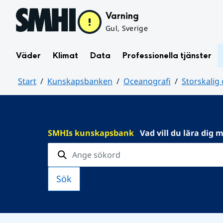
Hoppa till sidans innehåll
Varning
Gul, Sverige
Väder
Klimat
Data
Professionella tjänster
Start
Kunskapsbanken
Oceanografi
Storskalig
Huvudinnehåll
SMHIs kunskapsbank
Vad vill du lära dig 