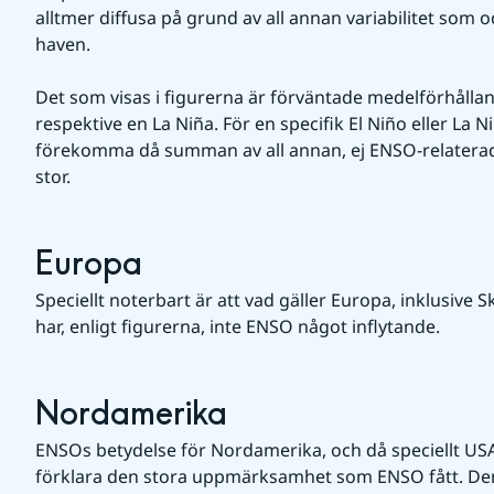
alltmer diffusa på grund av all annan variabilitet som o
haven.
Det som visas i figurerna är förväntade medelförhållan
respektive en La Niña. För en specifik El Niño eller La N
förekomma då summan av all annan, ej ENSO-relaterad, va
stor.
Europa
Speciellt noterbart är att vad gäller Europa, inklusive S
har, enligt figurerna, inte ENSO något inflytande.
Nordamerika
ENSOs betydelse för Nordamerika, och då speciellt USA, 
förklara den stora uppmärksamhet som ENSO fått. Den