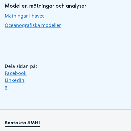
Modeller, mätningar och analyser
Mätningar i havet
Oceanografiska modeller
Dela sidan på
:
Dela sidan på
Facebook
Dela sidan på
LinkedIn
Dela sidan på
X
Kontakta SMHI