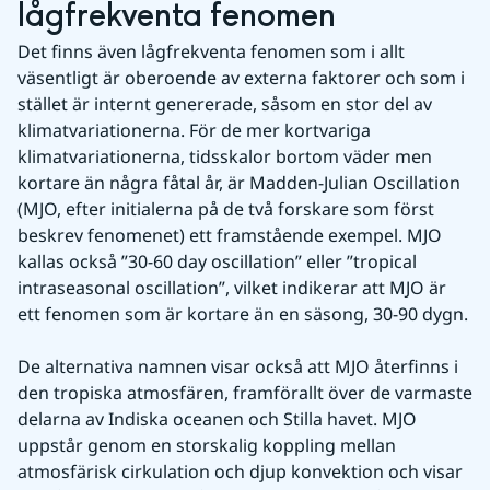
lågfrekventa fenomen
Det finns även lågfrekventa fenomen som i allt 
väsentligt är oberoende av externa faktorer och som i 
stället är internt genererade, såsom en stor del av 
klimatvariationerna. För de mer kortvariga 
klimatvariationerna, tidsskalor bortom väder men 
kortare än några fåtal år, är Madden-Julian Oscillation 
(MJO, efter initialerna på de två forskare som först 
beskrev fenomenet) ett framstående exempel. MJO 
kallas också ”30-60 day oscillation” eller ”tropical 
intraseasonal oscillation”, vilket indikerar att MJO är 
ett fenomen som är kortare än en säsong, 30-90 dygn.
De alternativa namnen visar också att MJO återfinns i 
den tropiska atmosfären, framförallt över de varmaste 
delarna av Indiska oceanen och Stilla havet. MJO 
uppstår genom en storskalig koppling mellan 
atmosfärisk cirkulation och djup konvektion och visar 