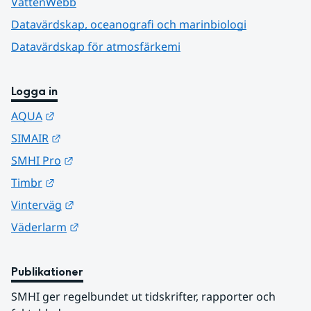
VattenWebb
Datavärdskap, oceanografi och marinbiologi
Datavärdskap för atmosfärkemi
Logga in
Länk till annan webbplats.
AQUA
Länk till annan webbplats.
SIMAIR
Länk till annan webbplats.
SMHI Pro
Länk till annan webbplats.
Timbr
Länk till annan webbplats.
Vinterväg
Länk till annan webbplats.
Väderlarm
Publikationer
SMHI ger regelbundet ut tidskrifter, rapporter och 