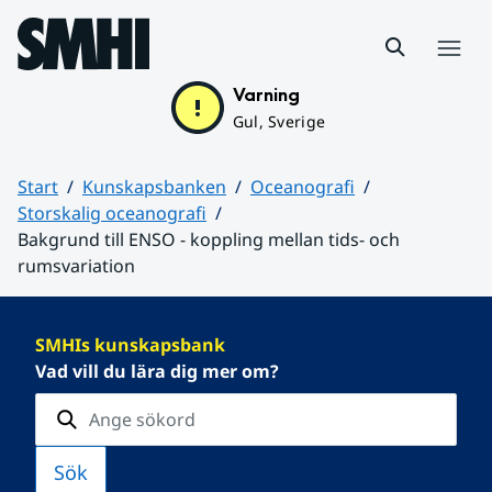
Hoppa till sidans innehåll
Meny
Varning
Gul, Sverige
Start
Kunskapsbanken
Oceanografi
Storskalig oceanografi
Bakgrund till ENSO - koppling mellan tids- och
rumsvariation
Huvudinnehåll
SMHIs kunskapsbank
Vad vill du lära dig mer om?