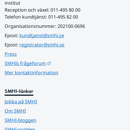
institut
Reception och växel: 011-495 80 00
Telefon kundtjänst: 011-495 82 00
Organisationsnummer: 202100-0696
Epost: 
kundtjanst@smhi.se
Epost: 
registrator@smhi.se
Press
Länk till annan webbplats.
SMHIs frågeforum
Mer kontaktinformation
SMHI-länkar
Jobba på SMHI
Om SMHI
SMHI-bloggen
SMHI-podden