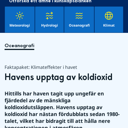
Utforska ett ämne i kunskapsbanken
Meteorologi
Hydrologi
Oceanografi
Klimat
Oceanografi
Faktapaket: Klimateffekter i havet
Havens upptag av koldioxid
Hittills har haven tagit upp ungefär en 
fjärdedel av de mänskliga 
koldioxidutsläppen. Havens upptag av 
koldioxid har nästan fördubblats sedan 1980-
talet, vilket har bidragit till att hålla nere 
koncentrationen i atmosfären.