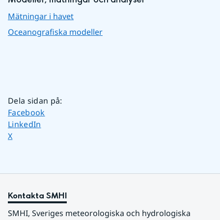
Mätningar i havet
Oceanografiska modeller
Dela sidan på
:
Dela sidan på
Facebook
Dela sidan på
LinkedIn
Dela sidan på
X
Kontakta SMHI
SMHI, Sveriges meteorologiska och hydrologiska 