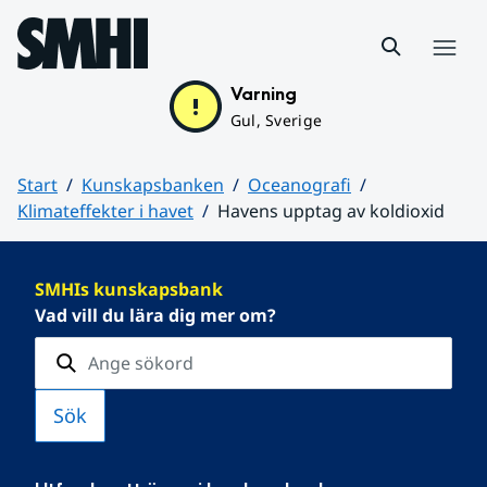
Hoppa till sidans innehåll
Meny
Varning
Gul, Sverige
Start
Kunskapsbanken
Oceanografi
Klimateffekter i havet
Havens upptag av koldioxid
Huvudinnehåll
SMHIs kunskapsbank
Vad vill du lära dig mer om?