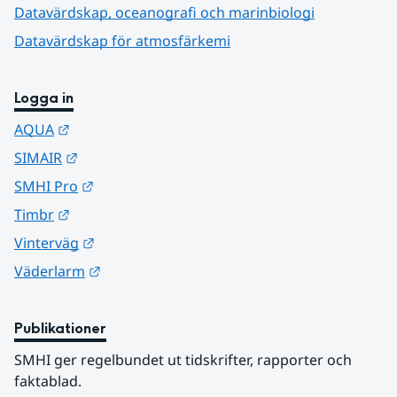
Datavärdskap, oceanografi och marinbiologi
Datavärdskap för atmosfärkemi
Logga in
Länk till annan webbplats.
AQUA
Länk till annan webbplats.
SIMAIR
Länk till annan webbplats.
SMHI Pro
Länk till annan webbplats.
Timbr
Länk till annan webbplats.
Vinterväg
Länk till annan webbplats.
Väderlarm
Publikationer
SMHI ger regelbundet ut tidskrifter, rapporter och 
faktablad.