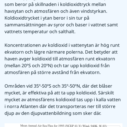
som beror på skillnaden i koldioxidtryck mellan 
havsytan och atmosfären och även vindstyrkan. 
Koldioxidtrycket i ytan beror i sin tur på 
sammansättningen av syror och baser i vattnet samt 
vattnets temperatur och salthalt.
Koncentrationen av koldioxid i vattenytan är hög runt 
ekvatorn och lägre närmare polerna. Det betyder att 
haven avger koldioxid till atmosfären runt ekvatorn 
(mellan 20ºS och 20ºN) och tar upp koldioxid från 
atmosfären på större avstånd från ekvatorn.
Områden vid 35º-50ºS och 35º-50ºN, där det blåser 
mycket, är effektiva på att ta upp koldioxid. Särskilt 
mycket av atmosfärens koldioxid tas upp i kalla vatten 
i norra Atlanten där det transporteras ner till större 
djup av den djupvattenbildning som sker där.
Fö