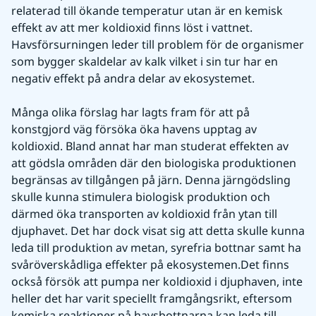
relaterad till ökande temperatur utan är en kemisk 
effekt av att mer koldioxid finns löst i vattnet. 
Havsförsurningen leder till problem för de organismer 
som bygger skaldelar av kalk vilket i sin tur har en 
negativ effekt på andra delar av ekosystemet.
Många olika förslag har lagts fram för att på 
konstgjord väg försöka öka havens upptag av 
koldioxid. Bland annat har man studerat effekten av 
att gödsla områden där den biologiska produktionen 
begränsas av tillgången på järn. Denna järngödsling 
skulle kunna stimulera biologisk produktion och 
därmed öka transporten av koldioxid från ytan till 
djuphavet. Det har dock visat sig att detta skulle kunna 
leda till produktion av metan, syrefria bottnar samt ha 
svåröverskådliga effekter på ekosystemen.Det finns 
också försök att pumpa ner koldioxid i djuphaven, inte 
heller det har varit speciellt framgångsrikt, eftersom 
kemiska reaktioner på havsbottnarna kan leda till 