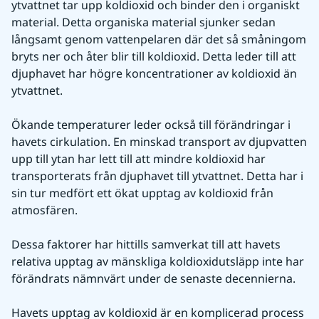
ytvattnet tar upp koldioxid och binder den i organiskt 
material. Detta organiska material sjunker sedan 
långsamt genom vattenpelaren där det så småningom 
bryts ner och åter blir till koldioxid. Detta leder till att 
djuphavet har högre koncentrationer av koldioxid än 
ytvattnet.
Ökande temperaturer leder också till förändringar i 
havets cirkulation. En minskad transport av djupvatten 
upp till ytan har lett till att mindre koldioxid har 
transporterats från djuphavet till ytvattnet. Detta har i 
sin tur medfört ett ökat upptag av koldioxid från 
atmosfären.
Dessa faktorer har hittills samverkat till att havets 
relativa upptag av mänskliga koldioxidutsläpp inte har 
förändrats nämnvärt under de senaste decennierna.
Havets upptag av koldioxid är en komplicerad process 