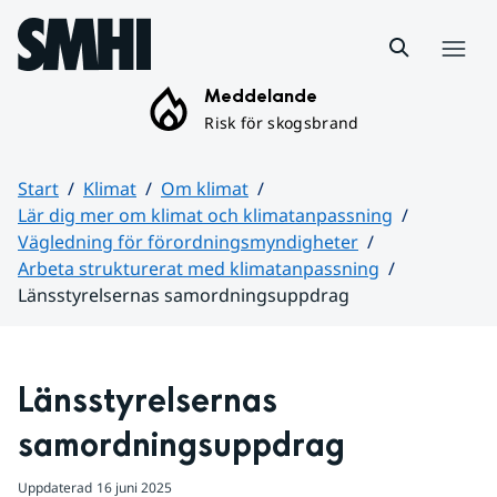
Hoppa till sidans innehåll
Meny
Meddelande
Risk för skogsbrand
Start
Klimat
Om klimat
Lär dig mer om klimat och klimatanpassning
Vägledning för förordningsmyndigheter
Arbeta strukturerat med klimatanpassning
Länsstyrelsernas samordningsuppdrag
Huvudinnehåll
Länsstyrelsernas 
samordningsuppdrag
Uppdaterad
16 juni 2025