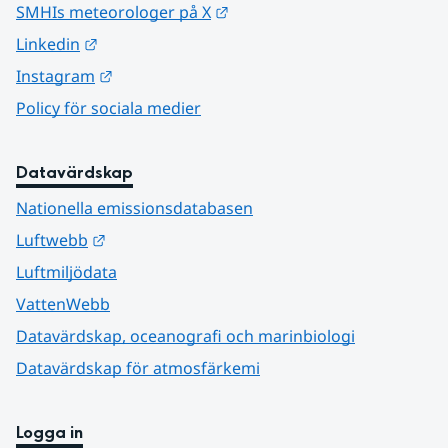
Länk till annan webbplats.
SMHIs meteorologer på X
Länk till annan webbplats.
Linkedin
Länk till annan webbplats.
Instagram
Policy för sociala medier
Datavärdskap
Nationella emissionsdatabasen
Länk till annan webbplats.
Luftwebb
Luftmiljödata
VattenWebb
Datavärdskap, oceanografi och marinbiologi
Datavärdskap för atmosfärkemi
Logga in