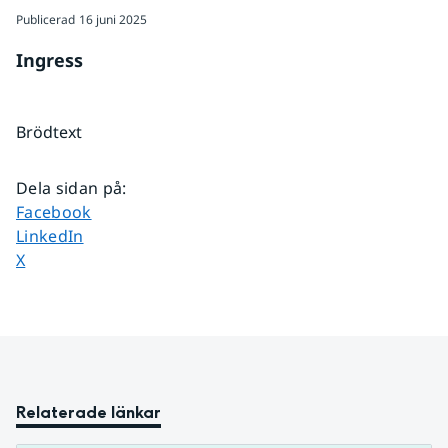
Publicerad
16 juni 2025
Ingress
Brödtext
Dela sidan på
:
Dela sidan på
Facebook
Dela sidan på
LinkedIn
Dela sidan på
X
Relaterade länkar