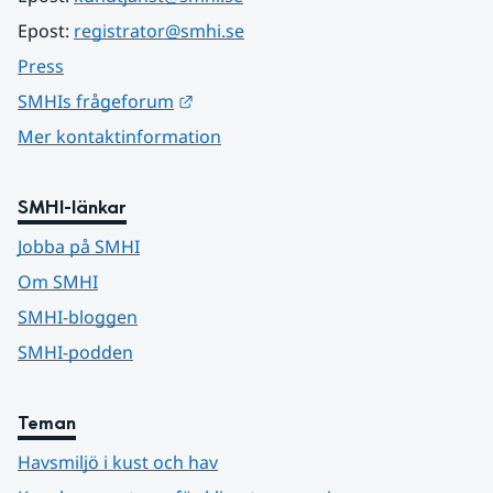
Epost: 
registrator@smhi.se
Press
Länk till annan webbplats.
SMHIs frågeforum
Mer kontaktinformation
SMHI-länkar
Jobba på SMHI
Om SMHI
SMHI-bloggen
SMHI-podden
Teman
Havsmiljö i kust och hav