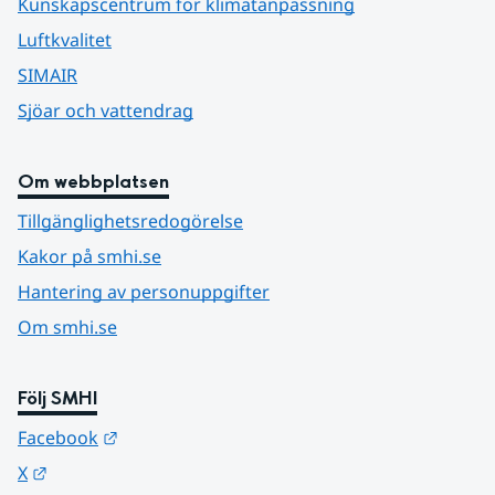
Kunskapscentrum för klimatanpassning
Luftkvalitet
SIMAIR
Sjöar och vattendrag
Om webbplatsen
Tillgänglighetsredogörelse
Kakor på smhi.se
Hantering av personuppgifter
Om smhi.se
Följ SMHI
Länk till annan webbplats.
Facebook
Länk till annan webbplats.
X