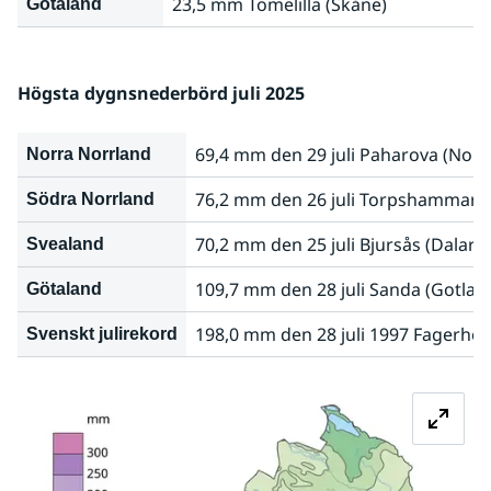
23,5 mm Tomelilla (Skåne)
Götaland
Högsta dygnsnederbörd juli 2025
69,4 mm den 29 juli Paharova (Norr
Norra Norrland
76,2 mm den 26 juli Torpshammar 
Södra Norrland
70,2 mm den 25 juli Bjursås (Dalarn
Svealand
109,7 mm den 28 juli Sanda (Gotlan
Götaland
198,0 mm den 28 juli 1997 Fagerhe
Svenskt julirekord
Fö