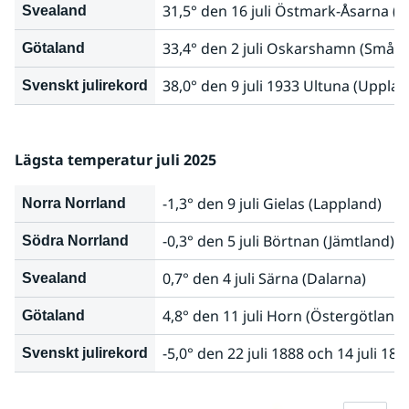
31,5° den 16 juli Östmark-Åsarna (
Svealand
33,4° den 2 juli Oskarshamn (Småla
Götaland
38,0° den 9 juli 1933 Ultuna (Upplan
Svenskt julirekord
Lägsta temperatur juli 2025
-1,3° den 9 juli Gielas (Lappland)
Norra Norrland
-0,3° den 5 juli Börtnan (Jämtland)
Södra Norrland
0,7° den 4 juli Särna (Dalarna)
Svealand
4,8° den 11 juli Horn (Östergötland)
Götaland
-5,0° den 22 juli 1888 och 14 juli 1
Svenskt julirekord
Fö