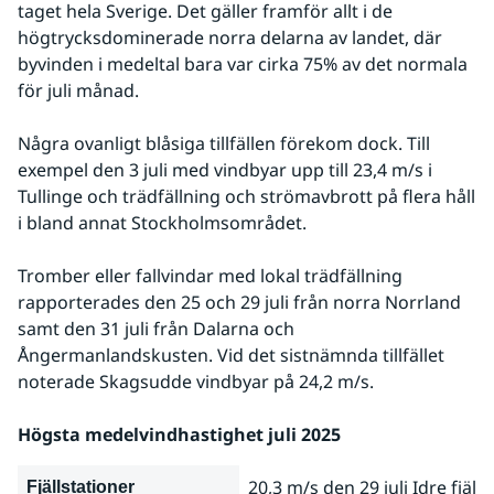
taget hela Sverige. Det gäller framför allt i de 
högtrycksdominerade norra delarna av landet, där 
byvinden i medeltal bara var cirka 75% av det normala 
för juli månad.
Några ovanligt blåsiga tillfällen förekom dock. Till 
exempel den 3 juli med vindbyar upp till 23,4 m/s i 
Tullinge och trädfällning och strömavbrott på flera håll 
i bland annat Stockholmsområdet.
Tromber eller fallvindar med lokal trädfällning 
rapporterades den 25 och 29 juli från norra Norrland 
samt den 31 juli från Dalarna och 
Ångermanlandskusten. Vid det sistnämnda tillfället 
noterade Skagsudde vindbyar på 24,2 m/s.
Högsta medelvindhastighet juli 2025
20,3 m/s den 29 juli Idre fjäll 
Fjällstationer