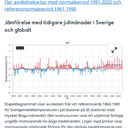
Fler avvikelsekartor med normalperiod 1991-2020 och 
referens­normalperiod 1961-1990
Jämförelse med tidigare julimånader i Sverige 
och globalt
Fö
Stapeldiagrammet visar avvikelsen från ett referensvärde 1860-1900
för Sverigemedeltemperaturen i juli (baserat på 35 stationer med
mycket långa mätserier). Den svarta kurvan visar ett utjämnat förlopp
ungefär motsvarande tio-åriga medelvärden. Linjen med prickar visar
motsvarande utjämnade förlopp för den globala medeltemperaturen