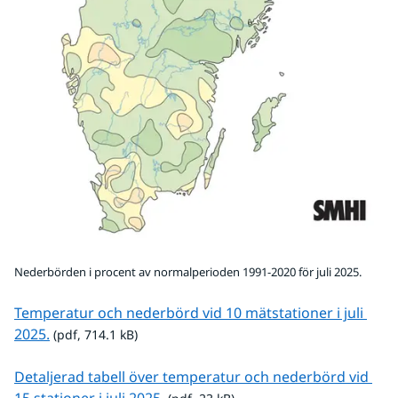
Nederbörden i procent av normalperioden 1991-2020 för juli 2025.
Temperatur och nederbörd vid 10 mätstationer i juli 
pdf, 714.1 kB.
2025.
 (pdf, 714.1 kB)
Detaljerad tabell över temperatur och nederbörd vid 
pdf, 23 kB.