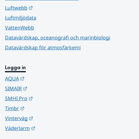
Länk till annan webbplats.
Luftwebb
Luftmiljödata
VattenWebb
Datavärdskap, oceanografi och marinbiologi
Datavärdskap för atmosfärkemi
Logga in
Länk till annan webbplats.
AQUA
Länk till annan webbplats.
SIMAIR
Länk till annan webbplats.
SMHI Pro
Länk till annan webbplats.
Timbr
Länk till annan webbplats.
Vinterväg
Länk till annan webbplats.
Väderlarm