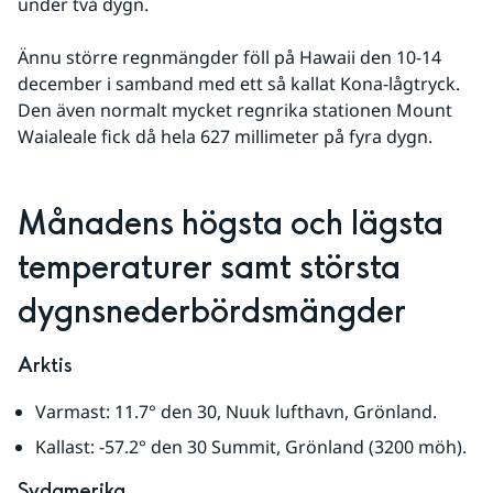
under två dygn. 
Ännu större regnmängder föll på Hawaii den 10-14 
december i samband med ett så kallat Kona-lågtryck. 
Den även normalt mycket regnrika stationen Mount 
Waialeale fick då hela 627 millimeter på fyra dygn.
Månadens högsta och lägsta 
temperaturer samt största 
dygnsnederbördsmängder
Arktis
Varmast: 11.7° den 30, Nuuk lufthavn, Grönland.
Kallast: -57.2° den 30 Summit, Grönland (3200 möh).
Sydamerika