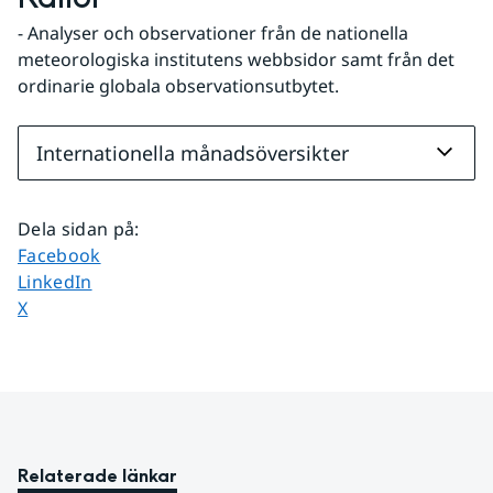
- Analyser och observationer från de nationella 
meteorologiska institutens webbsidor samt från det 
ordinarie globala observationsutbytet.
Internationella månadsöversikter
Dela sidan på
:
Dela sidan på
Facebook
Dela sidan på
LinkedIn
Dela sidan på
X
Relaterade länkar