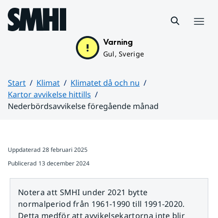
Hoppa till sidans innehåll
Meny
Varning
Gul, Sverige
Start
Klimat
Klimatet då och nu
Kartor avvikelse hittills
Nederbördsavvikelse föregående månad
Huvudinnehåll
Uppdaterad
28 februari 2025
Publicerad
13 december 2024
Notera att SMHI under 2021 bytte
normalperiod från 1961-1990 till 1991-2020.
Detta medför att avvikelsekartorna inte blir