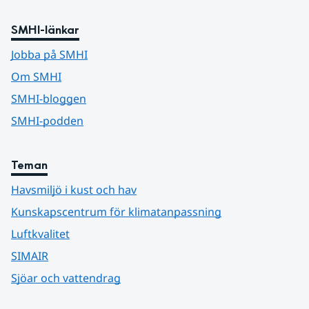
SMHI-länkar
Jobba på SMHI
Om SMHI
SMHI-bloggen
SMHI-podden
Teman
Havsmiljö i kust och hav
Kunskapscentrum för klimatanpassning
Luftkvalitet
SIMAIR
Sjöar och vattendrag