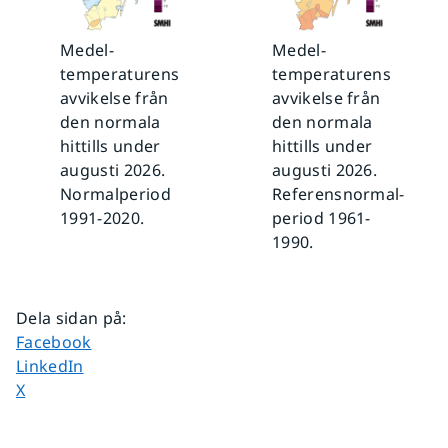
Medel­
Medel­
temperaturens
temperaturens
avvikelse från
avvikelse från
den normala
den normala
hittills under
hittills under
augusti 2026.
augusti 2026.
Normalperiod
Referensnormal­
1991-2020.
period 1961-
1990.
Dela sidan på
:
Dela sidan på
Facebook
Dela sidan på
LinkedIn
Dela sidan på
X