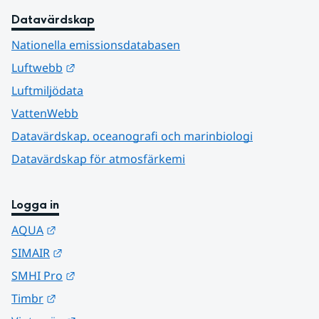
Datavärdskap
Nationella emissionsdatabasen
Länk till annan webbplats.
Luftwebb
Luftmiljödata
VattenWebb
Datavärdskap, oceanografi och marinbiologi
Datavärdskap för atmosfärkemi
Logga in
Länk till annan webbplats.
AQUA
Länk till annan webbplats.
SIMAIR
Länk till annan webbplats.
SMHI Pro
Länk till annan webbplats.
Timbr