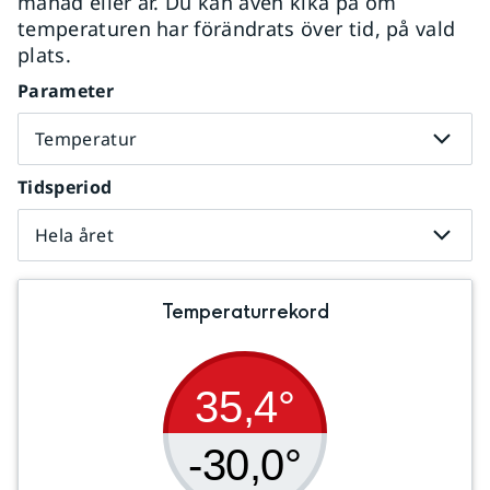
månad eller år. Du kan även kika på om
temperaturen har förändrats över tid, på vald
plats.
Parameter
Temperatur
Tidsperiod
Hela året
Temperaturrekord
35,4°
-30,0°