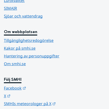
Luftkvalitet
SIMAIR
Sjöar och vattendrag
Om webbplatsen
Tillgänglighetsredogörelse
Kakor på smhi.se
Hantering av personuppgifter
Om smhi.se
Följ SMHI
Länk till annan webbplats.
Facebook
Länk till annan webbplats.
X
Länk till annan webbplats.
SMHIs meteorologer på X