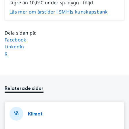
lägre än 10,0°C under sju dygn i följd.
Läs mer om årstider i SMHIs kunskapsbank
Dela sidan på
:
Dela sidan på
Facebook
Dela sidan på
LinkedIn
Dela sidan på
X
Relaterade sidor
Klimat