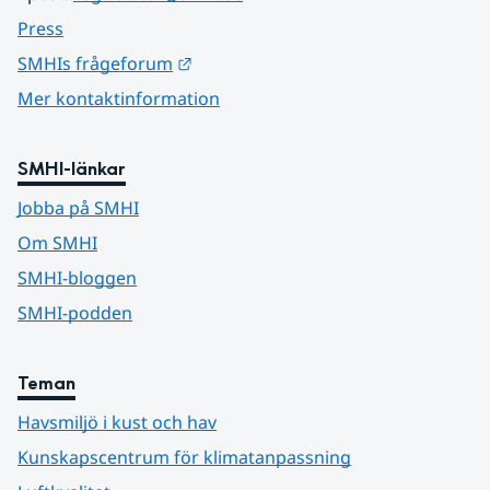
Press
Länk till annan webbplats.
SMHIs frågeforum
Mer kontaktinformation
SMHI-länkar
Jobba på SMHI
Om SMHI
SMHI-bloggen
SMHI-podden
Teman
Havsmiljö i kust och hav
Kunskapscentrum för klimatanpassning