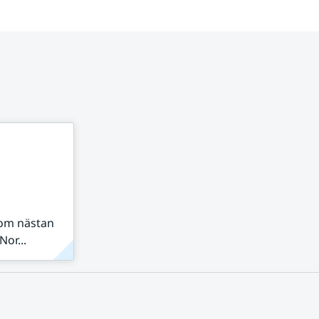
nom nästan
or...