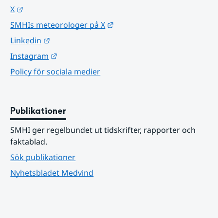
Länk till annan webbplats.
X
Länk till annan webbplats.
SMHIs meteorologer på X
Länk till annan webbplats.
Linkedin
Länk till annan webbplats.
Instagram
Policy för sociala medier
Publikationer
SMHI ger regelbundet ut tidskrifter, rapporter och 
faktablad.
Sök publikationer
Nyhetsbladet Medvind