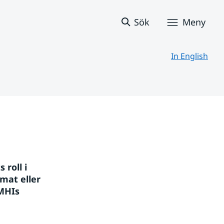
Sök
Meny
In English
roll i 
at eller 
MHIs 