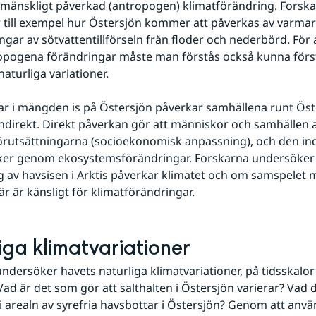
 mänskligt påverkad (antropogen) klimatförändring. Forska
till exempel hur Östersjön kommer att påverkas av varmare
ngar av sötvattentillförseln från floder och nederbörd. För 
opogena förändringar måste man förstås också kunna först
naturliga variationer.
r i mängden is på Östersjön påverkar samhällena runt Öst
indirekt. Direkt påverkan gör att människor och samhällen a
 förutsättningarna (socioekonomisk anpassning), och den ind
ker genom ekosystemsförändringar. Forskarna undersöker 
g av havsisen i Arktis påverkar klimatet och om samspelet me
r är känsligt för klimatförändringar.
iga klimatvariationer
dersöker havets naturliga klimatvariationer, på tidsskalor fr
Vad är det som gör att salthalten i Östersjön varierar? Vad d
 i arealn av syrefria havsbottar i Östersjön? Genom att anvä