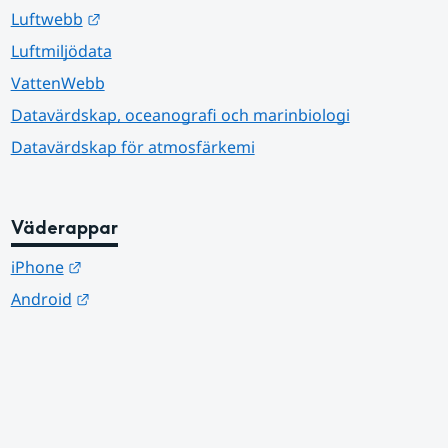
Länk till annan webbplats.
Luftwebb
Luftmiljödata
VattenWebb
Datavärdskap, oceanografi och marinbiologi
Datavärdskap för atmosfärkemi
Väderappar
Länk till annan webbplats.
iPhone
Länk till annan webbplats.
Android