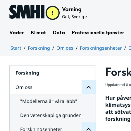
Hoppa till sidans innehåll
Varning
Gul, Sverige
Väder
Klimat
Data
Professionella tjänster
Start
Forskning
Om oss
Forskningsenheter
O
oss
Huvudinnehåll
Om
för
Fors
Undersidor
Forskning
Uppdaterad
8 
Om oss
Hur påver
"Modellerna är våra labb"
Forskningsenheter
klimatsys
för
att sötva
Undersidor
Den vetenskapliga grunden
forskning
Forskningsenheter