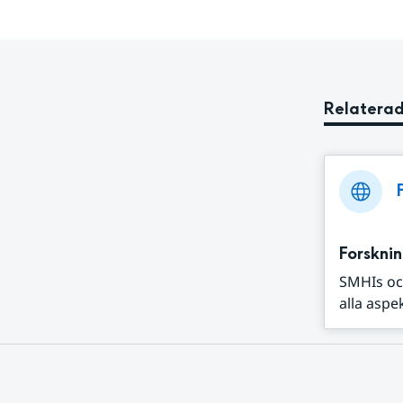
Relaterad
Forskni
SMHIs oc
alla aspe