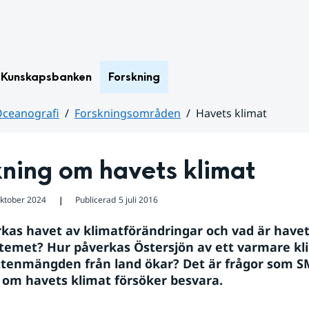
Kunskapsbanken
Forskning
ceanografi
Forskningsområden
Havets klimat
kning om havets klimat
oktober 2024
Publicerad
5 juli 2016
❘
kas havet av klimatförändringar och vad är havets 
temet? Hur påverkas Östersjön av ett varmare klim
ttenmängden från land ökar? Det är frågor som S
 om havets klimat försöker besvara.