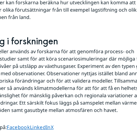
r kan forskarna beräkna hur utvecklingen kan komma att se
r olika förutsättningar från till exempel lagstiftning och ol
en från land.
g i forskningen
ler används av forskarna för att genomföra process- och 
studier samt för att köra scenariosimuleringar där möjliga 
ivåer på utsläpp av växthusgaser. Experiment av den typen gå
ed observationer. Observationer nyttjas istället bland anna
storiska förändringar och för att validera modeller. Tillsamm
er så används klimatmodellerna för att för att få en helhets
änslighet för mänsklig påverkan och regionala variationer a
dringar. Ett särskilt fokus läggs på samspelet mellan värme-
löden samt gasutbyte mellan atmosfären och havet.
Dela sidan på
Dela sidan på
Dela sidan på
 på
:
Facebook
LinkedIn
X