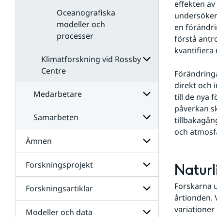
effekten av
Oceanografiska
undersöker 
modeller och
en förändri
processer
förstå antr
kvantifiera 
Klimatforskning vid Rossby
Centre
Förändringa
Undersidor
direkt och 
för
Medarbetare
till de nya
Klimatforskning
påverkan s
vid
Samarbeten
Rossby
Undersidor
tillbakagån
Centre
för
och atmosfä
Medarbetare
Ämnen
Undersidor
för
Samarbeten
Forskningsprojekt
Undersidor
Naturl
för
Ämnen
Forskarna un
Forskningsartiklar
Undersidor
årtionden. 
för
Forskningsprojekt
variationer
Modeller och data
Undersidor