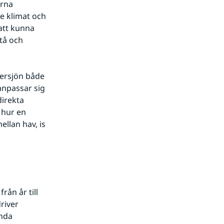
rna 
 klimat och 
att kunna 
å och 
ersjön både 
npassar sig 
irekta 
hur en 
llan hav, is 
ån år till 
river 
nda 