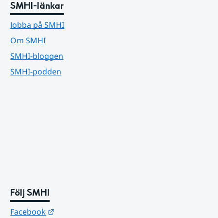
SMHI-länkar
Jobba på SMHI
Om SMHI
SMHI-bloggen
SMHI-podden
Följ SMHI
Länk till annan webbplats.
Facebook