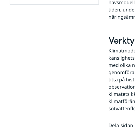
havsmodelle
för
Forskningsartiklar
tiden, unde
Undersidor
näringsämn
för
Modeller
och
data
Verkty
Klimatmodel
känslighets
med olika n
genomföra m
titta på hi
observation
klimatets k
klimatförän
sötvattenf
Dela sidan