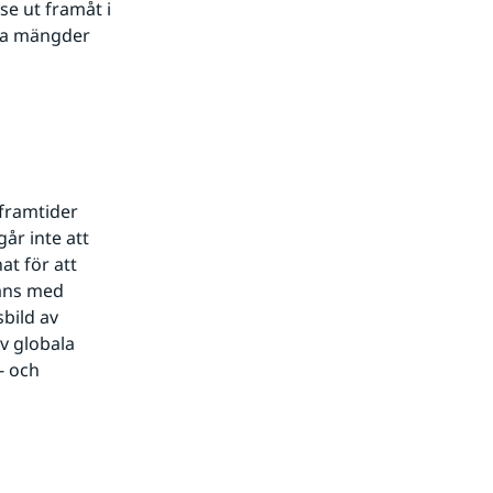
 ut framåt i 
ika mängder 
framtider 
r inte att 
t för att 
ans med 
bild av 
v globala 
 och 