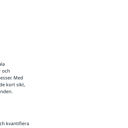
la 
 och 
esser. Med 
 kort sikt, 
enden.
h kvantifiera 