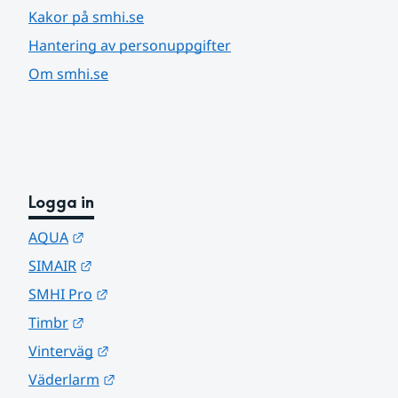
Kakor på smhi.se
Hantering av personuppgifter
Om smhi.se
Logga in
Länk till annan webbplats.
AQUA
Länk till annan webbplats.
SIMAIR
Länk till annan webbplats.
SMHI Pro
Länk till annan webbplats.
Timbr
Länk till annan webbplats.
Vinterväg
Länk till annan webbplats.
Väderlarm