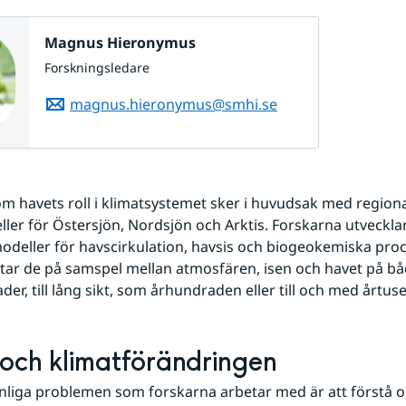
Magnus Hieronymus
Forskningsledare
magnus.hieronymus@smhi.se
m havets roll i klimatsystemet sker i huvudsak med regiona
ler för Östersjön, Nordsjön och Arktis. Forskarna utvecklar
deller för havscirkulation, havsis och biogeokemiska proc
ttar de på samspel mellan atmosfären, isen och havet på både
er, till lång sikt, som århundraden eller till och med årtus
och klimatförändringen
anliga problemen som forskarna arbetar med är att förstå oc