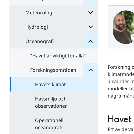
Meteorologi
Oceanografi
för
Undersidor
Hydrologi
Undersidor
för
Meteorologi
Oceanografi
Undersidor
Forskningsområden
för
för
Hydrologi
Undersidor
"Havet är viktigt för alla"
Forskning o
Forskningsområden
klimatmodel
använder mo
Havets klimat
modeller ti
några månad
Havsmiljö och
observationer
Havet 
Operationell
oceanografi
Ett av de v