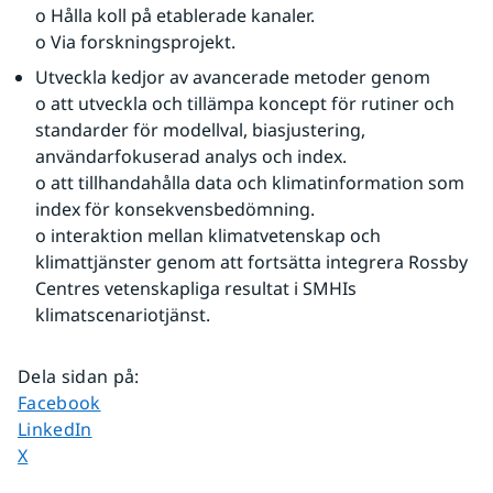
o Hålla koll på etablerade kanaler.
o Via forskningsprojekt.
Utveckla kedjor av avancerade metoder genom
o att utveckla och tillämpa koncept för rutiner och 
standarder för modellval, biasjustering, 
användarfokuserad analys och index.
o att tillhandahålla data och klimatinformation som 
index för konsekvensbedömning.
o interaktion mellan klimatvetenskap och 
klimattjänster genom att fortsätta integrera Rossby 
Centres vetenskapliga resultat i SMHIs 
klimatscenariotjänst.
Dela sidan på
:
Dela sidan på
Facebook
Dela sidan på
LinkedIn
Dela sidan på
X