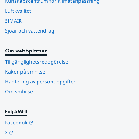
Kunskapscentrum för klimatanpassning
Luftkvalitet
SIMAIR
Sjöar och vattendrag
Om webbplatsen
Tillgänglighetsredogörelse
Kakor på smhi.se
Hantering av personuppgifter
Om smhi.se
Följ SMHI
Länk till annan webbplats.
Facebook
Länk till annan webbplats.
X