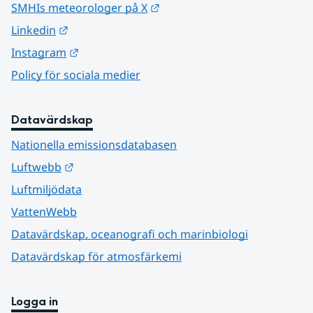
Länk till annan webbplats.
SMHIs meteorologer på X
Länk till annan webbplats.
Linkedin
Länk till annan webbplats.
Instagram
Policy för sociala medier
Datavärdskap
Nationella emissionsdatabasen
Länk till annan webbplats.
Luftwebb
Luftmiljödata
VattenWebb
Datavärdskap, oceanografi och marinbiologi
Datavärdskap för atmosfärkemi
Logga in