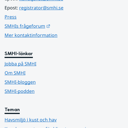
Epost: 
registrator@smhi.se
Press
Länk till annan webbplats.
SMHIs frågeforum
Mer kontaktinformation
SMHI-länkar
Jobba på SMHI
Om SMHI
SMHI-bloggen
SMHI-podden
Teman
Havsmiljö i kust och hav