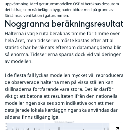
uppvärmning. Med gaturumsmodellen OSPM beräknas dessutom
det bidrag som närbelägna byggnader bidrar med på grund av
försämrad ventilation i gaturummen.
Noggranna beräkningsresultat
Halterna i varje ruta beräknas timme för timme över 
hela året, men tidsserien måste kastas efter att all 
statistik har beräknats eftersom datamängderna blir 
så enorma. Tidsserierna sparas dock vid valideringen 
av modellen.
I de flesta fall lyckas modellen mycket väl reproducera 
de observerade halterna men på vissa ställen kan 
skillnaderna fortfarande vara stora. Det är därför 
viktigt att betona att resultaten ifrån den nationella 
modelleringen ska ses som indikativa och att mer 
detaljerade lokala kartläggningar ska användas där 
sådana finns tillgängliga.
Fö