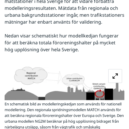
mätstationer i hela Sverige för att vidare förbättra 
modelleringsresultaten. Mätdata från regionala och 
urbana bakgrundsstationer ingår, men trafikstationers 
mätningar har enbart använts för validering.
Nedan visar schematiskt hur modellkedjan fungerar 
för att beräkna totala föroreningshalter på mycket 
hög upplösning över hela Sverige.
Fö
En schematisk bild av modelleringskedjan som används för nationell
modellering. Den regionala spridningsmodellen MATCH används för
att beräkna regionala föroreningshalter över Europa och Sverige. Den
urbana modellen NG2M beräknar på hög upplösning bidraget från
närbelägna utsläpp, såsom från vägtrafik och småskalig