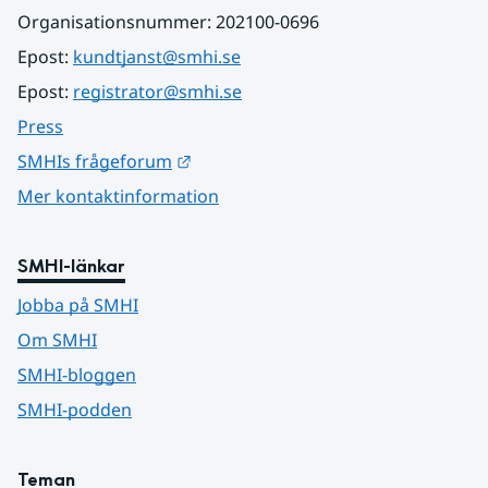
Organisationsnummer: 202100-0696
Epost: 
kundtjanst@smhi.se
Epost: 
registrator@smhi.se
Press
Länk till annan webbplats.
SMHIs frågeforum
Mer kontaktinformation
SMHI-länkar
Jobba på SMHI
Om SMHI
SMHI-bloggen
SMHI-podden
Teman