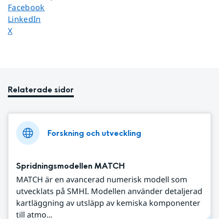
Dela sidan på
Facebook
Dela sidan på
LinkedIn
Dela sidan på
X
Relaterade sidor
Forskning och utveckling
Spridningsmodellen MATCH
MATCH är en avancerad numerisk modell som
utvecklats på SMHI. Modellen använder detaljerad
kartläggning av utsläpp av kemiska komponenter
till atmo...