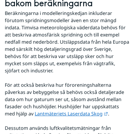
bakom beräkningarna
Beräkningarna i modelleringskedjan inkluderar 
förutom spridningsmodeller även en stor mängd 
indata. Timvisa meteorologiska väderdata behövs för 
att beskriva atmosfärisk spridning och till exempel 
nedfall med nederbörd. Utsläppsdata från hela Europa 
med särskilt hög detaljeringsgrad över Sverige, 
behövs för att beskriva var utsläpp sker och hur 
mycket som släpps ut, exempelvis från vägtrafik, 
sjöfart och industrier.
För att också beskriva hur föroreningshalterna 
påverkas av bebyggelse så behövs också detaljerade 
data om hur gaturum ser ut, såsom avstånd mellan 
fasader och hushöjder. Hushöjder har uppskattats 
Länk till a
med hjälp av 
Lantmäteriets Laserdata Skog
.
Dessutom används luftkvalitetsmätningar från 