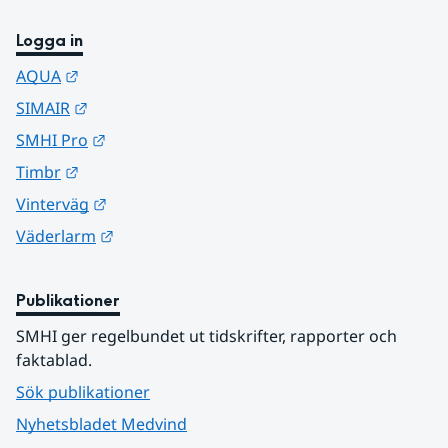
Logga in
Länk till annan webbplats.
AQUA
Länk till annan webbplats.
SIMAIR
Länk till annan webbplats.
SMHI Pro
Länk till annan webbplats.
Timbr
Länk till annan webbplats.
Vinterväg
Länk till annan webbplats.
Väderlarm
Publikationer
SMHI ger regelbundet ut tidskrifter, rapporter och 
faktablad.
Sök publikationer
Nyhetsbladet Medvind