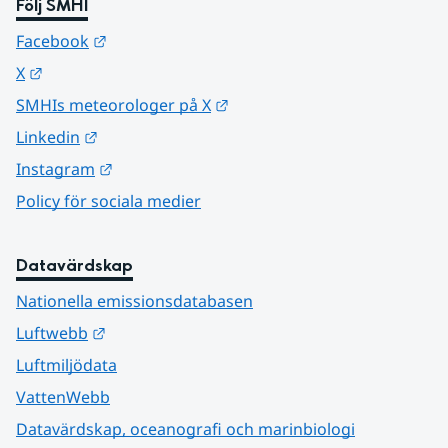
Följ SMHI
Länk till annan webbplats.
Facebook
Länk till annan webbplats.
X
Länk till annan webbplats.
SMHIs meteorologer på X
Länk till annan webbplats.
Linkedin
Länk till annan webbplats.
Instagram
Policy för sociala medier
Datavärdskap
Nationella emissionsdatabasen
Länk till annan webbplats.
Luftwebb
Luftmiljödata
VattenWebb
Datavärdskap, oceanografi och marinbiologi