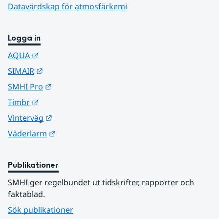
Datavärdskap för atmosfärkemi
Logga in
Länk till annan webbplats.
AQUA
Länk till annan webbplats.
SIMAIR
Länk till annan webbplats.
SMHI Pro
Länk till annan webbplats.
Timbr
Länk till annan webbplats.
Vinterväg
Länk till annan webbplats.
Väderlarm
Publikationer
SMHI ger regelbundet ut tidskrifter, rapporter och 
faktablad.
Sök publikationer