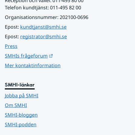
Reception och växel: 011-495 80 00
Telefon kundtjänst: 011-495 82 00
Organisationsnummer: 202100-0696
Epost: 
kundtjanst@smhi.se
Epost: 
registrator@smhi.se
Press
Länk till annan webbplats.
SMHIs frågeforum
Mer kontaktinformation
SMHI-länkar
Jobba på SMHI
Om SMHI
SMHI-bloggen
SMHI-podden