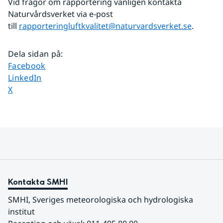
Vid frågor om rapportering vänligen kontakta 
Naturvårdsverket via e-post 
till 
rapporteringluftkvalitet@naturvardsverket.se
.
Dela sidan på
:
Dela sidan på
Facebook
Dela sidan på
LinkedIn
Dela sidan på
X
Kontakta SMHI
SMHI, Sveriges meteorologiska och hydrologiska 
institut