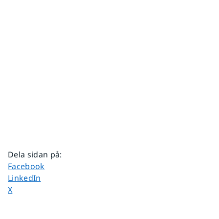
Dela sidan på
:
Dela sidan på
Facebook
Dela sidan på
LinkedIn
Dela sidan på
X