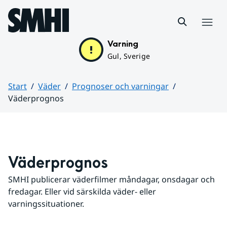
Hoppa till sidans innehåll
Meny
Varning
Gul, Sverige
Start
Väder
Prognoser och varningar
Väderprognos
Huvudinnehåll
Väderprognos
SMHI publicerar väderfilmer måndagar, onsdagar och 
fredagar. Eller vid särskilda väder- eller 
varningssituationer.