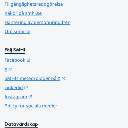
Tillgänglighetsredogörelse
Kakor på smhi.se
Hantering av personuppgifter
Om smhi.se
Följ SMHI
Länk till annan webbplats.
Facebook
Länk till annan webbplats.
X
Länk till annan webbplats.
SMHIs meteorologer på X
Länk till annan webbplats.
Linkedin
Länk till annan webbplats.
Instagram
Policy för sociala medier
Datavärdskap