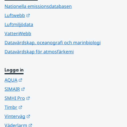
Nationella emissionsdatabasen
Länk till annan webbplats.
Luftwebb
Luftmiljödata
VattenWebb
Datavärdskap, oceanografi och marinbiologi
Datavärdskap för atmosfärkemi
Logga in
Länk till annan webbplats.
AQUA
Länk till annan webbplats.
SIMAIR
Länk till annan webbplats.
SMHI Pro
Länk till annan webbplats.
Timbr
Länk till annan webbplats.
Vinterväg
Länk till annan webbplats.
Väderlarm