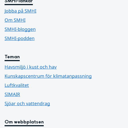
SMHI-länkar
Jobba på SMHI
Om SMHI
SMHI-bloggen
SMHI-podden
Teman
Havsmiljö i kust och hav
Kunskapscentrum för klimatanpassning
Luftkvalitet
SIMAIR
Sjöar och vattendrag
Om webbplatsen