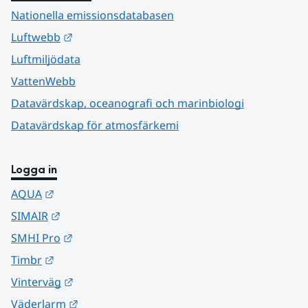
Nationella emissionsdatabasen
Länk till annan webbplats.
Luftwebb
Luftmiljödata
VattenWebb
Datavärdskap, oceanografi och marinbiologi
Datavärdskap för atmosfärkemi
Logga in
Länk till annan webbplats.
AQUA
Länk till annan webbplats.
SIMAIR
Länk till annan webbplats.
SMHI Pro
Länk till annan webbplats.
Timbr
Länk till annan webbplats.
Vinterväg
Länk till annan webbplats.
Väderlarm