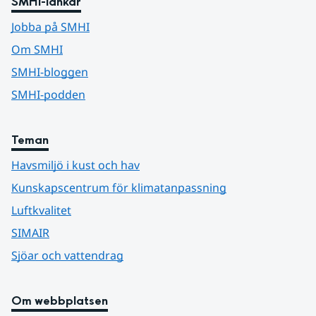
SMHI-länkar
Jobba på SMHI
Om SMHI
SMHI-bloggen
SMHI-podden
Teman
Havsmiljö i kust och hav
Kunskapscentrum för klimatanpassning
Luftkvalitet
SIMAIR
Sjöar och vattendrag
Om webbplatsen