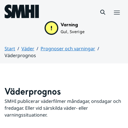
Hoppa till sidans innehåll
Meny
Varning
Gul, Sverige
Start
Väder
Prognoser och varningar
Väderprognos
Huvudinnehåll
Väderprognos
SMHI publicerar väderfilmer måndagar, onsdagar och 
fredagar. Eller vid särskilda väder- eller 
varningssituationer.