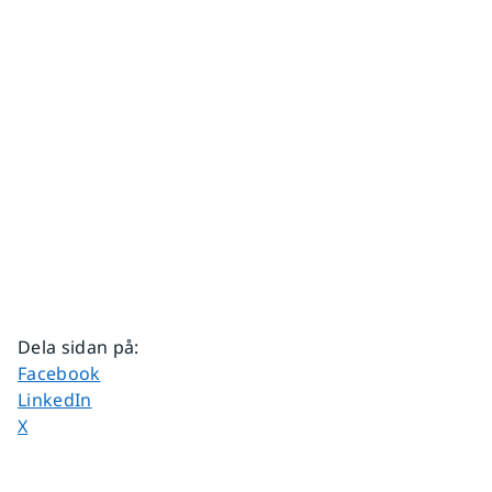
Dela sidan på
:
Dela sidan på
Facebook
Dela sidan på
LinkedIn
Dela sidan på
X