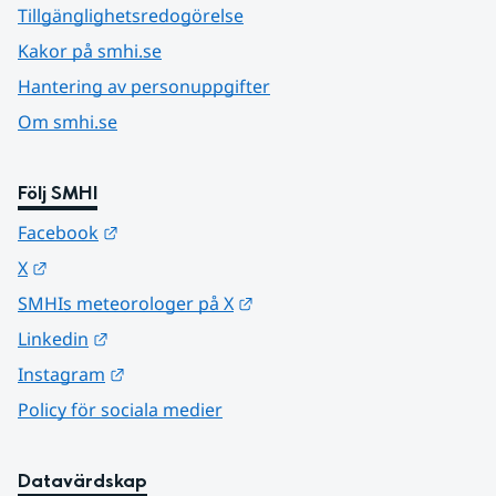
Tillgänglighetsredogörelse
Kakor på smhi.se
Hantering av personuppgifter
Om smhi.se
Följ SMHI
Länk till annan webbplats.
Facebook
Länk till annan webbplats.
X
Länk till annan webbplats.
SMHIs meteorologer på X
Länk till annan webbplats.
Linkedin
Länk till annan webbplats.
Instagram
Policy för sociala medier
Datavärdskap