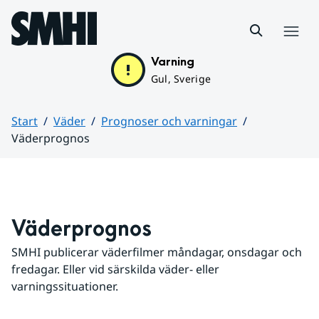
Hoppa till sidans innehåll
Meny
Varning
Gul, Sverige
Start
Väder
Prognoser och varningar
Väderprognos
Huvudinnehåll
Väderprognos
SMHI publicerar väderfilmer måndagar, onsdagar och 
fredagar. Eller vid särskilda väder- eller 
varningssituationer.