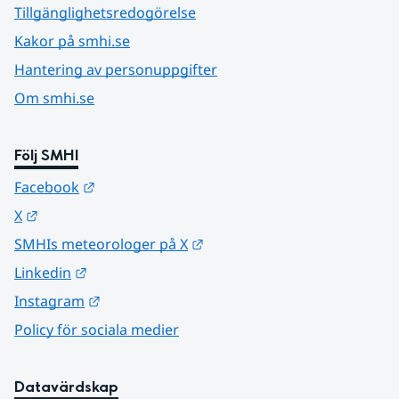
Tillgänglighetsredogörelse
Kakor på smhi.se
Hantering av personuppgifter
Om smhi.se
Följ SMHI
Länk till annan webbplats.
Facebook
Länk till annan webbplats.
X
Länk till annan webbplats.
SMHIs meteorologer på X
Länk till annan webbplats.
Linkedin
Länk till annan webbplats.
Instagram
Policy för sociala medier
Datavärdskap