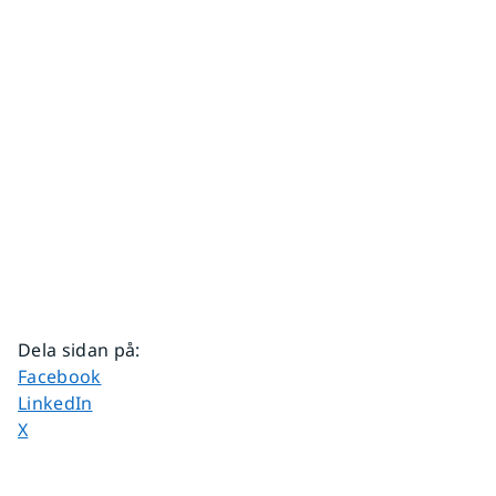
Dela sidan på
:
Dela sidan på
Facebook
Dela sidan på
LinkedIn
Dela sidan på
X