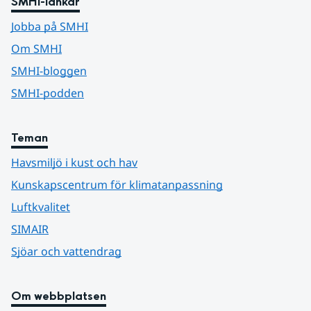
SMHI-länkar
Jobba på SMHI
Om SMHI
SMHI-bloggen
SMHI-podden
Teman
Havsmiljö i kust och hav
Kunskapscentrum för klimatanpassning
Luftkvalitet
SIMAIR
Sjöar och vattendrag
Om webbplatsen