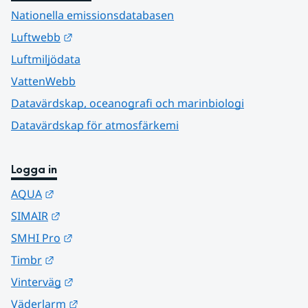
Nationella emissionsdatabasen
Länk till annan webbplats.
Luftwebb
Luftmiljödata
VattenWebb
Datavärdskap, oceanografi och marinbiologi
Datavärdskap för atmosfärkemi
Logga in
Länk till annan webbplats.
AQUA
Länk till annan webbplats.
SIMAIR
Länk till annan webbplats.
SMHI Pro
Länk till annan webbplats.
Timbr
Länk till annan webbplats.
Vinterväg
Länk till annan webbplats.
Väderlarm