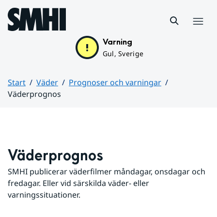
Hoppa till sidans innehåll
Meny
Varning
Gul, Sverige
Start
Väder
Prognoser och varningar
Väderprognos
Huvudinnehåll
Väderprognos
SMHI publicerar väderfilmer måndagar, onsdagar och 
fredagar. Eller vid särskilda väder- eller 
varningssituationer.