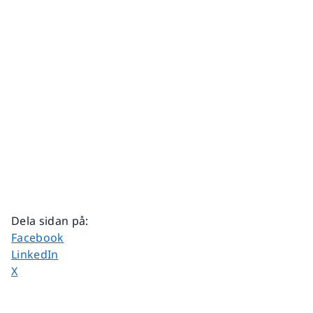
Dela sidan på
:
Dela sidan på
Facebook
Dela sidan på
LinkedIn
Dela sidan på
X