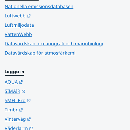
Nationella emissionsdatabasen
Länk till annan webbplats.
Luftwebb
Luftmiljödata
VattenWebb
Datavärdskap, oceanografi och marinbiologi
Datavärdskap för atmosfärkemi
Logga in
Länk till annan webbplats.
AQUA
Länk till annan webbplats.
SIMAIR
Länk till annan webbplats.
SMHI Pro
Länk till annan webbplats.
Timbr
Länk till annan webbplats.
Vinterväg
Länk till annan webbplats.
Väderlarm