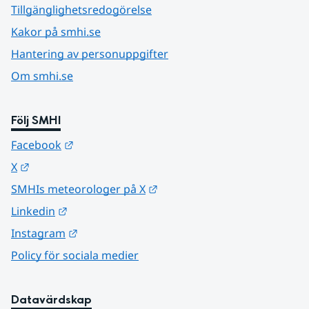
Tillgänglighetsredogörelse
Kakor på smhi.se
Hantering av personuppgifter
Om smhi.se
Följ SMHI
Länk till annan webbplats.
Facebook
Länk till annan webbplats.
X
Länk till annan webbplats.
SMHIs meteorologer på X
Länk till annan webbplats.
Linkedin
Länk till annan webbplats.
Instagram
Policy för sociala medier
Datavärdskap