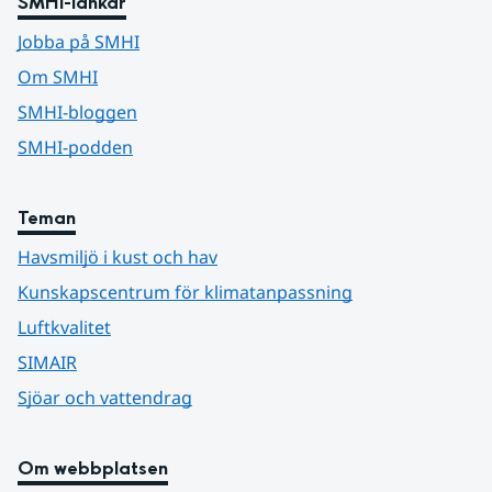
SMHI-länkar
Jobba på SMHI
Om SMHI
SMHI-bloggen
SMHI-podden
Teman
Havsmiljö i kust och hav
Kunskapscentrum för klimatanpassning
Luftkvalitet
SIMAIR
Sjöar och vattendrag
Om webbplatsen