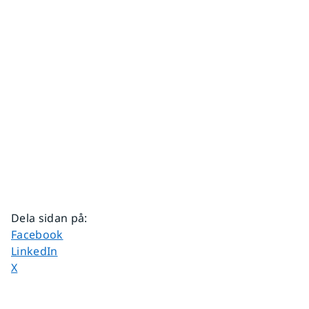
Dela sidan på
:
Dela sidan på
Facebook
Dela sidan på
LinkedIn
Dela sidan på
X