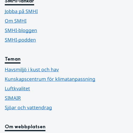
SMHI-länkar
Jobba på SMHI
Om SMHI
SMHI-bloggen
SMHI-podden
Teman
Havsmiljö i kust och hav
Kunskapscentrum för klimatanpassning
Luftkvalitet
SIMAIR
Sjöar och vattendrag
Om webbplatsen