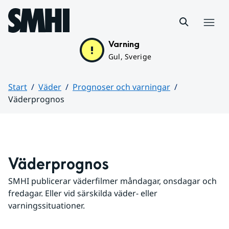
Hoppa till sidans innehåll
Meny
Varning
Gul, Sverige
Start
Väder
Prognoser och varningar
Väderprognos
Huvudinnehåll
Väderprognos
SMHI publicerar väderfilmer måndagar, onsdagar och 
fredagar. Eller vid särskilda väder- eller 
varningssituationer.