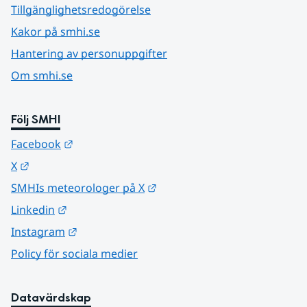
Tillgänglighetsredogörelse
Kakor på smhi.se
Hantering av personuppgifter
Om smhi.se
Följ SMHI
Länk till annan webbplats.
Facebook
Länk till annan webbplats.
X
Länk till annan webbplats.
SMHIs meteorologer på X
Länk till annan webbplats.
Linkedin
Länk till annan webbplats.
Instagram
Policy för sociala medier
Datavärdskap