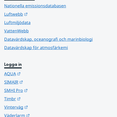
Nationella emissionsdatabasen
Länk till annan webbplats.
Luftwebb
Luftmiljödata
VattenWebb
Datavärdskap, oceanografi och marinbiologi
Datavärdskap för atmosfärkemi
Logga in
Länk till annan webbplats.
AQUA
Länk till annan webbplats.
SIMAIR
Länk till annan webbplats.
SMHI Pro
Länk till annan webbplats.
Timbr
Länk till annan webbplats.
Vinterväg
Länk till annan webbplats.
Väderlarm