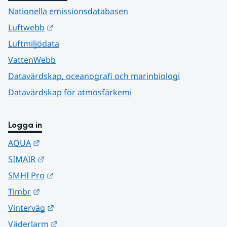
Nationella emissionsdatabasen
Länk till annan webbplats.
Luftwebb
Luftmiljödata
VattenWebb
Datavärdskap, oceanografi och marinbiologi
Datavärdskap för atmosfärkemi
Logga in
Länk till annan webbplats.
AQUA
Länk till annan webbplats.
SIMAIR
Länk till annan webbplats.
SMHI Pro
Länk till annan webbplats.
Timbr
Länk till annan webbplats.
Vinterväg
Länk till annan webbplats.
Väderlarm