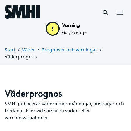
Hoppa till sidans innehåll
Meny
Varning
Gul, Sverige
Start
Väder
Prognoser och varningar
Väderprognos
Huvudinnehåll
Väderprognos
SMHI publicerar väderfilmer måndagar, onsdagar och 
fredagar. Eller vid särskilda väder- eller 
varningssituationer.