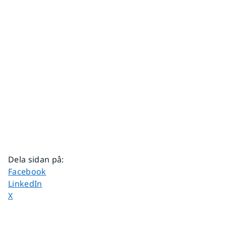
Dela sidan på
:
Dela sidan på
Facebook
Dela sidan på
LinkedIn
Dela sidan på
X