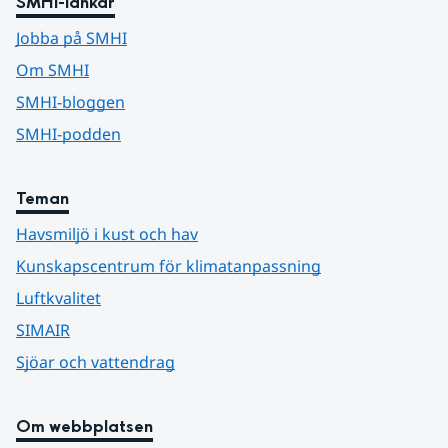
SMHI-länkar
Jobba på SMHI
Om SMHI
SMHI-bloggen
SMHI-podden
Teman
Havsmiljö i kust och hav
Kunskapscentrum för klimatanpassning
Luftkvalitet
SIMAIR
Sjöar och vattendrag
Om webbplatsen