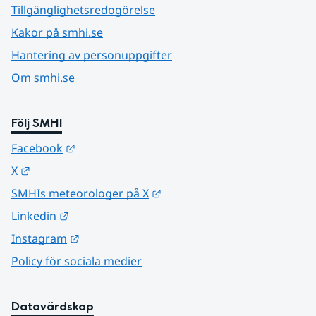
Tillgänglighetsredogörelse
Kakor på smhi.se
Hantering av personuppgifter
Om smhi.se
Följ SMHI
Länk till annan webbplats.
Facebook
Länk till annan webbplats.
X
Länk till annan webbplats.
SMHIs meteorologer på X
Länk till annan webbplats.
Linkedin
Länk till annan webbplats.
Instagram
Policy för sociala medier
Datavärdskap