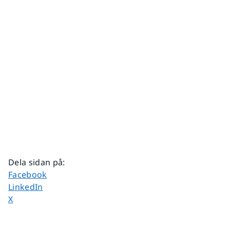
Dela sidan på
:
Dela sidan på
Facebook
Dela sidan på
LinkedIn
Dela sidan på
X