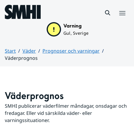
Hoppa till sidans innehåll
Meny
Varning
Gul, Sverige
Start
Väder
Prognoser och varningar
Väderprognos
Huvudinnehåll
Väderprognos
SMHI publicerar väderfilmer måndagar, onsdagar och 
fredagar. Eller vid särskilda väder- eller 
varningssituationer.