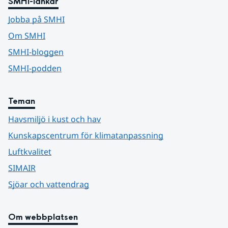
SMHI-länkar
Jobba på SMHI
Om SMHI
SMHI-bloggen
SMHI-podden
Teman
Havsmiljö i kust och hav
Kunskapscentrum för klimatanpassning
Luftkvalitet
SIMAIR
Sjöar och vattendrag
Om webbplatsen