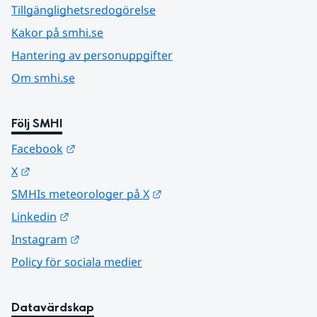
Tillgänglighetsredogörelse
Kakor på smhi.se
Hantering av personuppgifter
Om smhi.se
Följ SMHI
Länk till annan webbplats.
Facebook
Länk till annan webbplats.
X
Länk till annan webbplats.
SMHIs meteorologer på X
Länk till annan webbplats.
Linkedin
Länk till annan webbplats.
Instagram
Policy för sociala medier
Datavärdskap