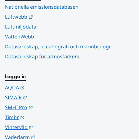
Nationella emissionsdatabasen
Länk till annan webbplats.
Luftwebb
Luftmiljödata
VattenWebb
Datavärdskap, oceanografi och marinbiologi
Datavärdskap för atmosfärkemi
Logga in
Länk till annan webbplats.
AQUA
Länk till annan webbplats.
SIMAIR
Länk till annan webbplats.
SMHI Pro
Länk till annan webbplats.
Timbr
Länk till annan webbplats.
Vinterväg
Länk till annan webbplats.
Väderlarm