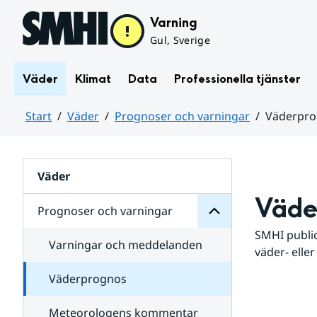
Hoppa till sidans innehåll
Varning
Gul, Sverige
Väder
Klimat
Data
Professionella tjänster
Start
Väder
Prognoser och varningar
Väderpr
varningar
och
Huvudinnehåll
Prognoser
för
Undersidor
Väder
Väde
Prognoser och varningar
SMHI public
Varningar och meddelanden
väder- eller
Väderprognos
Meteorologens kommentar