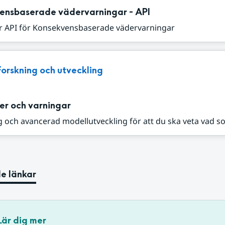
ensbaserade vädervarningar - API
r API för Konsekvensbaserade vädervarningar
Forskning och utveckling
er och varningar
 och avancerad modellutveckling för att du ska veta vad s
e länkar
Lär dig mer