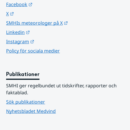
Länk till annan webbplats.
Facebook
Länk till annan webbplats.
X
Länk till annan webbplats.
SMHIs meteorologer på X
Länk till annan webbplats.
Linkedin
Länk till annan webbplats.
Instagram
Policy för sociala medier
Publikationer
SMHI ger regelbundet ut tidskrifter, rapporter och 
faktablad.
Sök publikationer
Nyhetsbladet Medvind