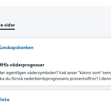
e sidor
Kunskapsbanken
MHIs väderprognoser
der egentligen vädersymbolen? Vad avser ”känns som”-tem
ka du förstå nederbördsprognosens procentsiffror? I denna
Data