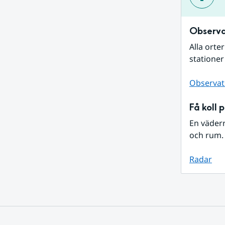
Observa
Alla orte
stationer
Observat
Få koll 
En väder
och rum. 
Radar