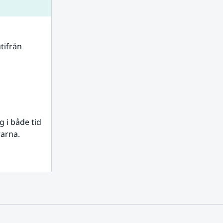
tifrån 
i både tid 
rarna.