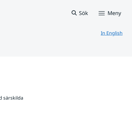
Sök
Meny
In English
 särskilda 