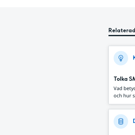
Relaterad
Tolka S
Vad bety
och hur s