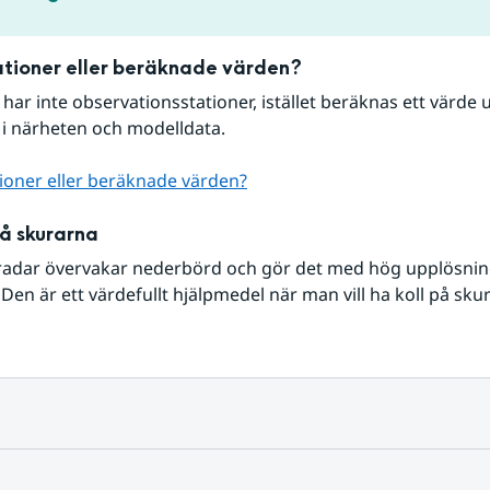
tioner eller beräknade värden?
r har inte observationsstationer, istället beräknas ett värde u
 i närheten och modelldata.
ioner eller beräknade värden?
på skurarna
radar övervakar nederbörd och gör det med hög upplösning 
Den är ett värdefullt hjälpmedel när man vill ha koll på sku