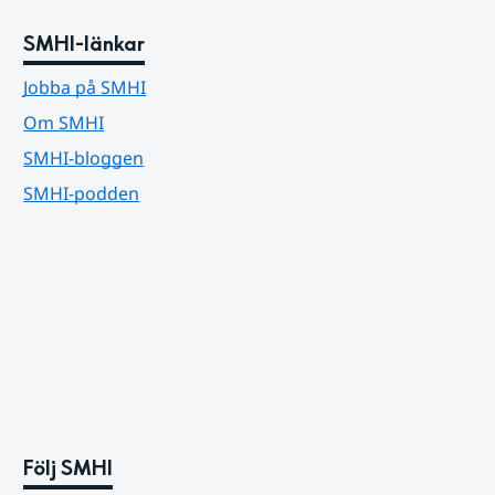
SMHI-länkar
Jobba på SMHI
Om SMHI
SMHI-bloggen
SMHI-podden
Följ SMHI