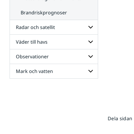
Brandriskprognoser
Radar och satellit
Väder till havs
Undersidor
för
Radar
Observationer
Undersidor
och
för
satellit
Väder
Mark och vatten
Undersidor
till
för
havs
Observationer
Undersidor
för
Mark
och
vatten
Dela sidan