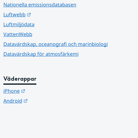
Nationella emissionsdatabasen
Länk till annan webbplats.
Luftwebb
Luftmiljödata
VattenWebb
Datavärdskap, oceanografi och marinbiologi
Datavärdskap för atmosfärkemi
Väderappar
Länk till annan webbplats.
iPhone
Länk till annan webbplats.
Android