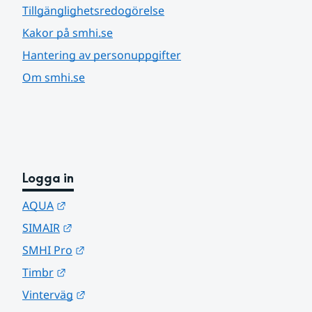
Tillgänglighetsredogörelse
Kakor på smhi.se
Hantering av personuppgifter
Om smhi.se
Logga in
Länk till annan webbplats.
AQUA
Länk till annan webbplats.
SIMAIR
Länk till annan webbplats.
SMHI Pro
Länk till annan webbplats.
Timbr
Länk till annan webbplats.
Vinterväg