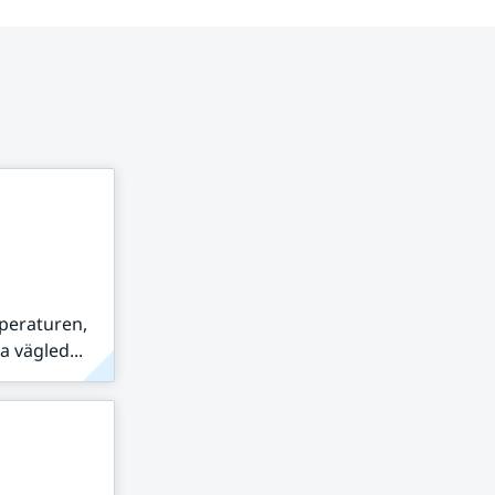
peraturen,
 vägled...