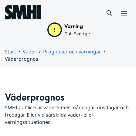
Hoppa till sidans innehåll
Meny
Varning
Gul, Sverige
Start
Väder
Prognoser och varningar
Väderprognos
Huvudinnehåll
Väderprognos
SMHI publicerar väderfilmer måndagar, onsdagar och 
fredagar. Eller vid särskilda väder- eller 
varningssituationer.