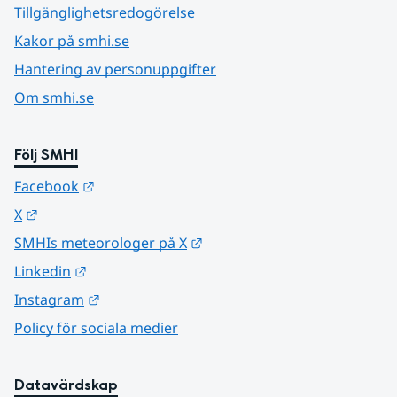
Tillgänglighetsredogörelse
Kakor på smhi.se
Hantering av personuppgifter
Om smhi.se
Följ SMHI
Länk till annan webbplats.
Facebook
Länk till annan webbplats.
X
Länk till annan webbplats.
SMHIs meteorologer på X
Länk till annan webbplats.
Linkedin
Länk till annan webbplats.
Instagram
Policy för sociala medier
Datavärdskap