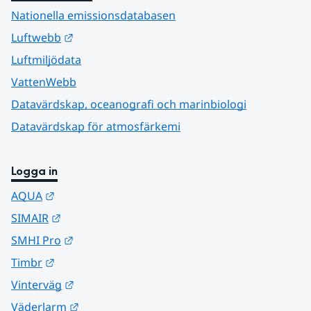
Nationella emissionsdatabasen
Länk till annan webbplats.
Luftwebb
Luftmiljödata
VattenWebb
Datavärdskap, oceanografi och marinbiologi
Datavärdskap för atmosfärkemi
Logga in
Länk till annan webbplats.
AQUA
Länk till annan webbplats.
SIMAIR
Länk till annan webbplats.
SMHI Pro
Länk till annan webbplats.
Timbr
Länk till annan webbplats.
Vinterväg
Länk till annan webbplats.
Väderlarm