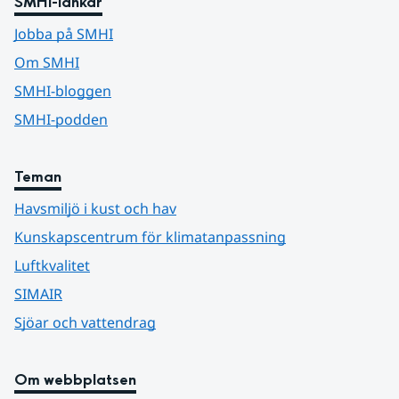
SMHI-länkar
Jobba på SMHI
Om SMHI
SMHI-bloggen
SMHI-podden
Teman
Havsmiljö i kust och hav
Kunskapscentrum för klimatanpassning
Luftkvalitet
SIMAIR
Sjöar och vattendrag
Om webbplatsen