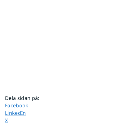
Dela sidan på
:
Dela sidan på
Facebook
Dela sidan på
LinkedIn
Dela sidan på
X