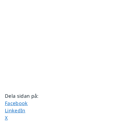
Dela sidan på
:
Dela sidan på
Facebook
Dela sidan på
LinkedIn
Dela sidan på
X