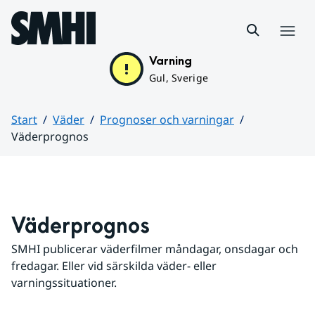
Hoppa till sidans innehåll
Meny
Varning
Gul, Sverige
Start
Väder
Prognoser och varningar
Väderprognos
Huvudinnehåll
Väderprognos
SMHI publicerar väderfilmer måndagar, onsdagar och 
fredagar. Eller vid särskilda väder- eller 
varningssituationer.