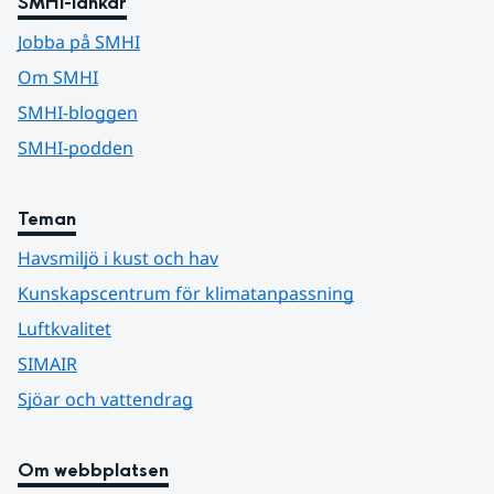
SMHI-länkar
Jobba på SMHI
Om SMHI
SMHI-bloggen
SMHI-podden
Teman
Havsmiljö i kust och hav
Kunskapscentrum för klimatanpassning
Luftkvalitet
SIMAIR
Sjöar och vattendrag
Om webbplatsen