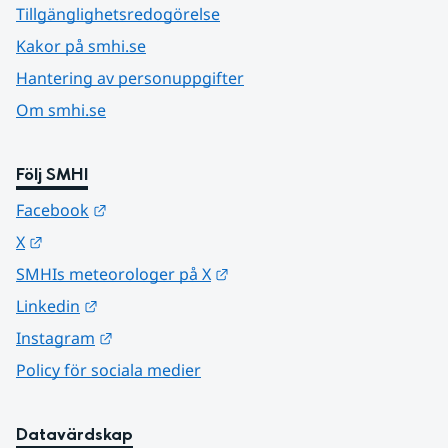
Tillgänglighetsredogörelse
Kakor på smhi.se
Hantering av personuppgifter
Om smhi.se
Följ SMHI
Länk till annan webbplats.
Facebook
Länk till annan webbplats.
X
Länk till annan webbplats.
SMHIs meteorologer på X
Länk till annan webbplats.
Linkedin
Länk till annan webbplats.
Instagram
Policy för sociala medier
Datavärdskap