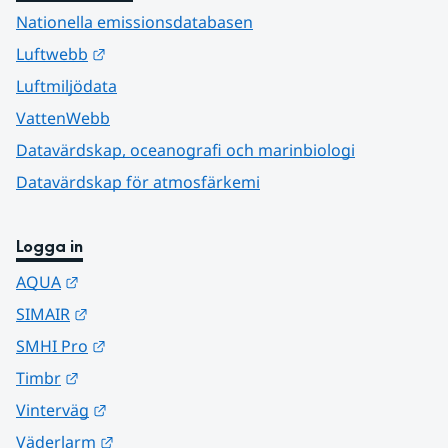
Nationella emissionsdatabasen
Länk till annan webbplats.
Luftwebb
Luftmiljödata
VattenWebb
Datavärdskap, oceanografi och marinbiologi
Datavärdskap för atmosfärkemi
Logga in
Länk till annan webbplats.
AQUA
Länk till annan webbplats.
SIMAIR
Länk till annan webbplats.
SMHI Pro
Länk till annan webbplats.
Timbr
Länk till annan webbplats.
Vinterväg
Länk till annan webbplats.
Väderlarm