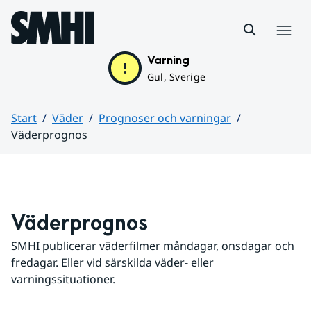
Hoppa till sidans innehåll
Meny
Varning
Gul, Sverige
Start
Väder
Prognoser och varningar
Väderprognos
Huvudinnehåll
Väderprognos
SMHI publicerar väderfilmer måndagar, onsdagar och 
fredagar. Eller vid särskilda väder- eller 
varningssituationer.