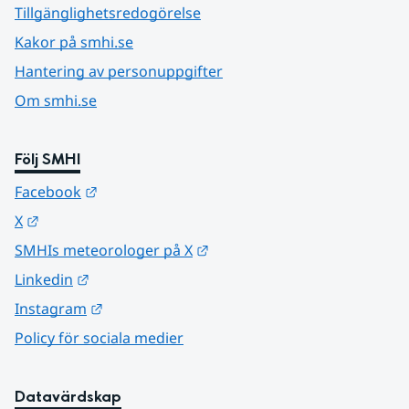
Tillgänglighetsredogörelse
Kakor på smhi.se
Hantering av personuppgifter
Om smhi.se
Följ SMHI
Länk till annan webbplats.
Facebook
Länk till annan webbplats.
X
Länk till annan webbplats.
SMHIs meteorologer på X
Länk till annan webbplats.
Linkedin
Länk till annan webbplats.
Instagram
Policy för sociala medier
Datavärdskap