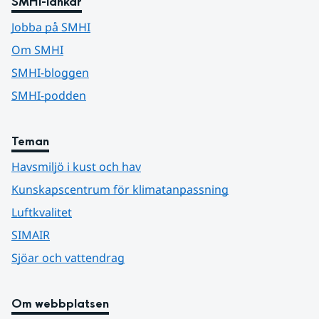
SMHI-länkar
Jobba på SMHI
Om SMHI
SMHI-bloggen
SMHI-podden
Teman
Havsmiljö i kust och hav
Kunskapscentrum för klimatanpassning
Luftkvalitet
SIMAIR
Sjöar och vattendrag
Om webbplatsen