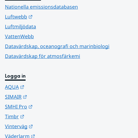
Nationella emissionsdatabasen
Länk till annan webbplats.
Luftwebb
Luftmiljödata
VattenWebb
Datavärdskap, oceanografi och marinbiologi
Datavärdskap för atmosfärkemi
Logga in
Länk till annan webbplats.
AQUA
Länk till annan webbplats.
SIMAIR
Länk till annan webbplats.
SMHI Pro
Länk till annan webbplats.
Timbr
Länk till annan webbplats.
Vinterväg
Länk till annan webbplats.
Väderlarm