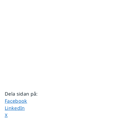
Dela sidan på
:
Dela sidan på
Facebook
Dela sidan på
LinkedIn
Dela sidan på
X