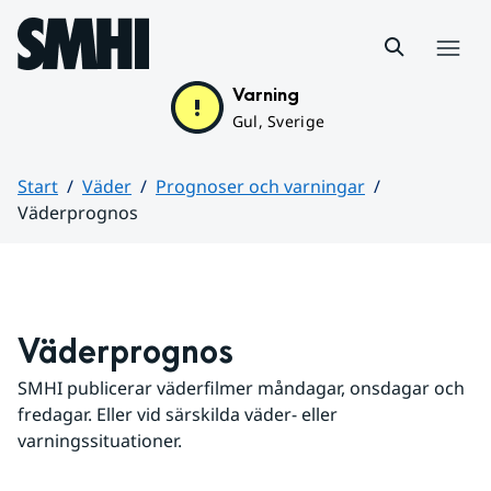
Hoppa till sidans innehåll
Meny
Varning
Gul, Sverige
Start
Väder
Prognoser och varningar
Väderprognos
Huvudinnehåll
Väderprognos
SMHI publicerar väderfilmer måndagar, onsdagar och 
fredagar. Eller vid särskilda väder- eller 
varningssituationer.