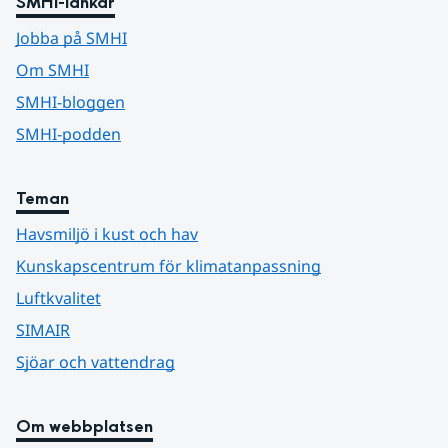
SMHI-länkar
Jobba på SMHI
Om SMHI
SMHI-bloggen
SMHI-podden
Teman
Havsmiljö i kust och hav
Kunskapscentrum för klimatanpassning
Luftkvalitet
SIMAIR
Sjöar och vattendrag
Om webbplatsen