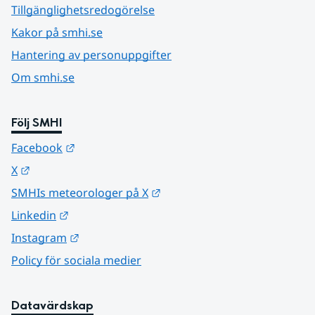
Tillgänglighetsredogörelse
Kakor på smhi.se
Hantering av personuppgifter
Om smhi.se
Följ SMHI
Länk till annan webbplats.
Facebook
Länk till annan webbplats.
X
Länk till annan webbplats.
SMHIs meteorologer på X
Länk till annan webbplats.
Linkedin
Länk till annan webbplats.
Instagram
Policy för sociala medier
Datavärdskap