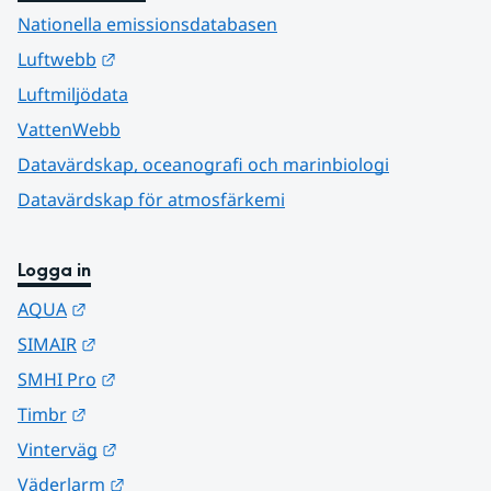
Nationella emissionsdatabasen
Länk till annan webbplats.
Luftwebb
Luftmiljödata
VattenWebb
Datavärdskap, oceanografi och marinbiologi
Datavärdskap för atmosfärkemi
Logga in
Länk till annan webbplats.
AQUA
Länk till annan webbplats.
SIMAIR
Länk till annan webbplats.
SMHI Pro
Länk till annan webbplats.
Timbr
Länk till annan webbplats.
Vinterväg
Länk till annan webbplats.
Väderlarm