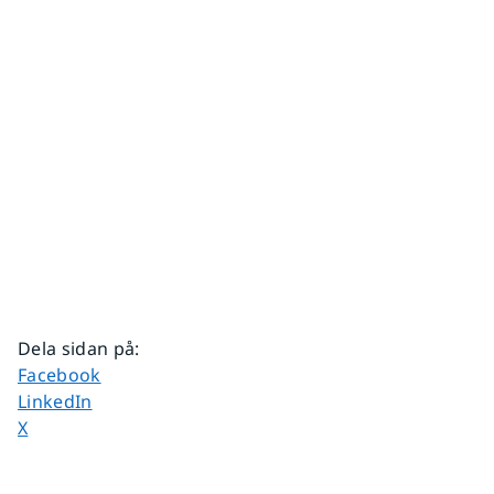
Dela sidan på
:
Dela sidan på
Facebook
Dela sidan på
LinkedIn
Dela sidan på
X