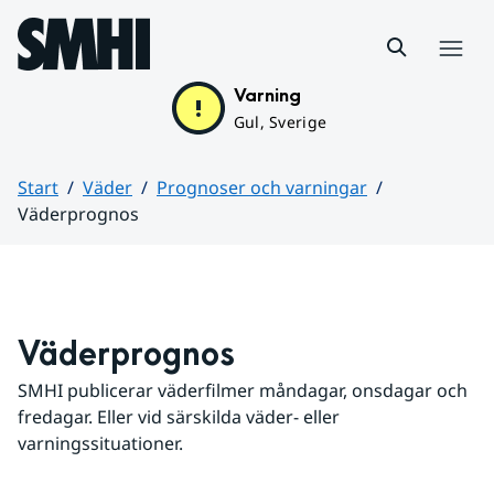
Hoppa till sidans innehåll
Meny
Varning
Gul, Sverige
Start
Väder
Prognoser och varningar
Väderprognos
Huvudinnehåll
Väderprognos
SMHI publicerar väderfilmer måndagar, onsdagar och 
fredagar. Eller vid särskilda väder- eller 
varningssituationer.