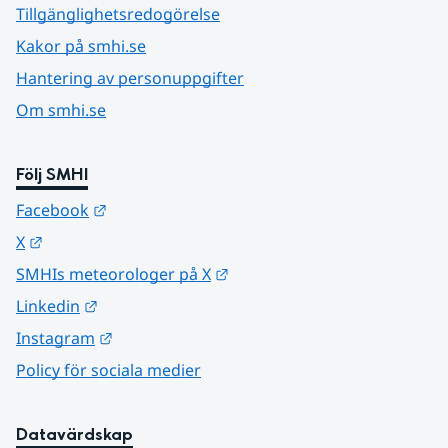
Tillgänglighetsredogörelse
Kakor på smhi.se
Hantering av personuppgifter
Om smhi.se
Följ SMHI
Länk till annan webbplats.
Facebook
Länk till annan webbplats.
X
Länk till annan webbplats.
SMHIs meteorologer på X
Länk till annan webbplats.
Linkedin
Länk till annan webbplats.
Instagram
Policy för sociala medier
Datavärdskap