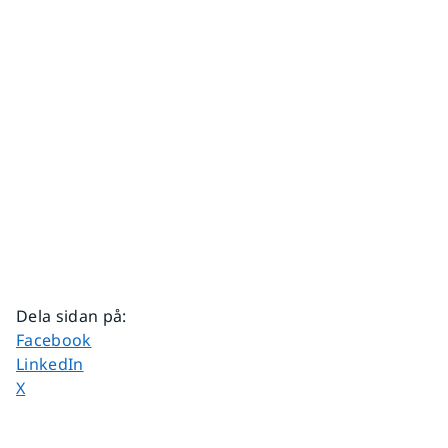
Dela sidan på
:
Dela sidan på
Facebook
Dela sidan på
LinkedIn
Dela sidan på
X