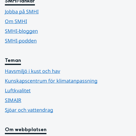
SMHI-länkar
Jobba på SMHI
Om SMHI
SMHI-bloggen
SMHI-podden
Teman
Havsmiljö i kust och hav
Kunskapscentrum för klimatanpassning
Luftkvalitet
SIMAIR
Sjöar och vattendrag
Om webbplatsen