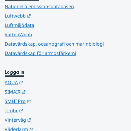
Nationella emissionsdatabasen
Länk till annan webbplats.
Luftwebb
Luftmiljödata
VattenWebb
Datavärdskap, oceanografi och marinbiologi
Datavärdskap för atmosfärkemi
Logga in
Länk till annan webbplats.
AQUA
Länk till annan webbplats.
SIMAIR
Länk till annan webbplats.
SMHI Pro
Länk till annan webbplats.
Timbr
Länk till annan webbplats.
Vinterväg
Länk till annan webbplats.
Väderlarm