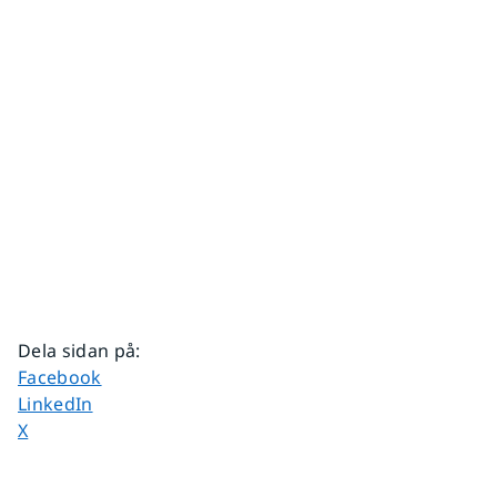
Dela sidan på
:
Dela sidan på
Facebook
Dela sidan på
LinkedIn
Dela sidan på
X