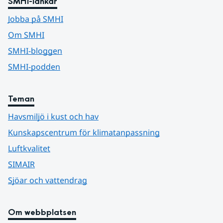
SMHI-länkar
Jobba på SMHI
Om SMHI
SMHI-bloggen
SMHI-podden
Teman
Havsmiljö i kust och hav
Kunskapscentrum för klimatanpassning
Luftkvalitet
SIMAIR
Sjöar och vattendrag
Om webbplatsen