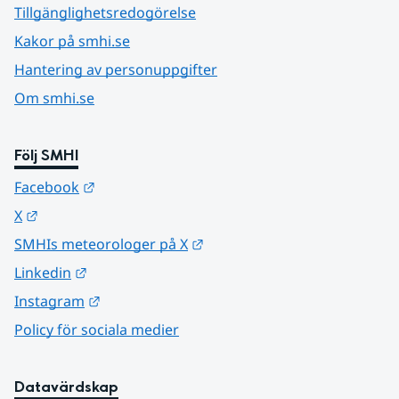
Tillgänglighetsredogörelse
Kakor på smhi.se
Hantering av personuppgifter
Om smhi.se
Följ SMHI
Länk till annan webbplats.
Facebook
Länk till annan webbplats.
X
Länk till annan webbplats.
SMHIs meteorologer på X
Länk till annan webbplats.
Linkedin
Länk till annan webbplats.
Instagram
Policy för sociala medier
Datavärdskap