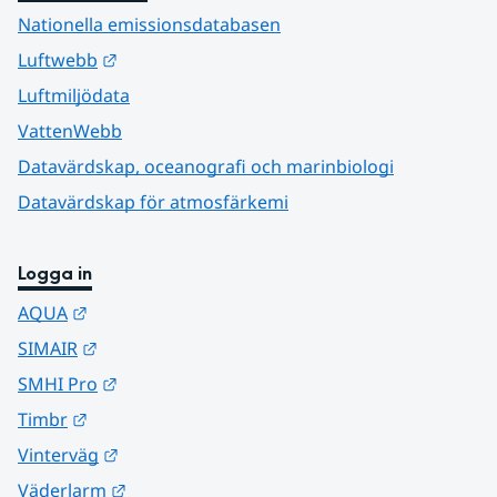
Nationella emissionsdatabasen
Länk till annan webbplats.
Luftwebb
Luftmiljödata
VattenWebb
Datavärdskap, oceanografi och marinbiologi
Datavärdskap för atmosfärkemi
Logga in
Länk till annan webbplats.
AQUA
Länk till annan webbplats.
SIMAIR
Länk till annan webbplats.
SMHI Pro
Länk till annan webbplats.
Timbr
Länk till annan webbplats.
Vinterväg
Länk till annan webbplats.
Väderlarm