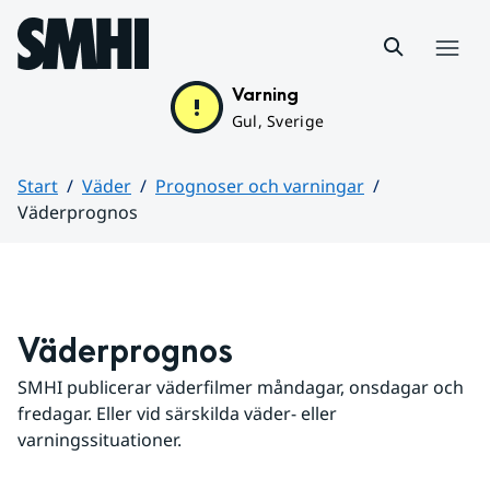
Hoppa till sidans innehåll
Meny
Varning
Gul, Sverige
Start
Väder
Prognoser och varningar
Väderprognos
Huvudinnehåll
Väderprognos
SMHI publicerar väderfilmer måndagar, onsdagar och 
fredagar. Eller vid särskilda väder- eller 
varningssituationer.