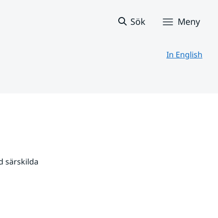
Sök
Meny
In English
 särskilda 