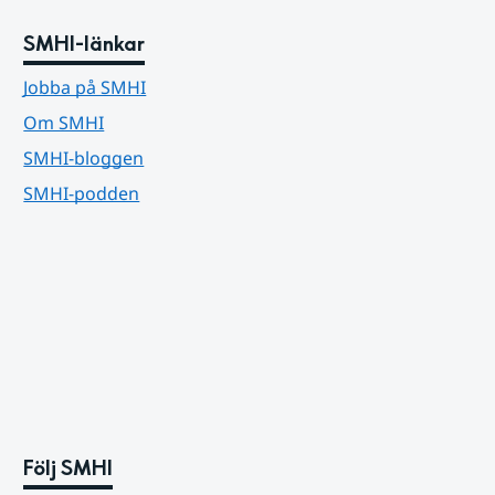
SMHI-länkar
Jobba på SMHI
Om SMHI
SMHI-bloggen
SMHI-podden
Följ SMHI