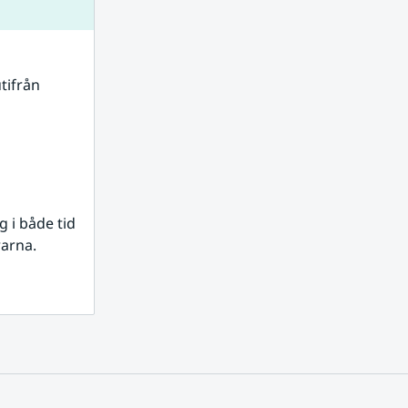
tifrån 
i både tid 
rarna.