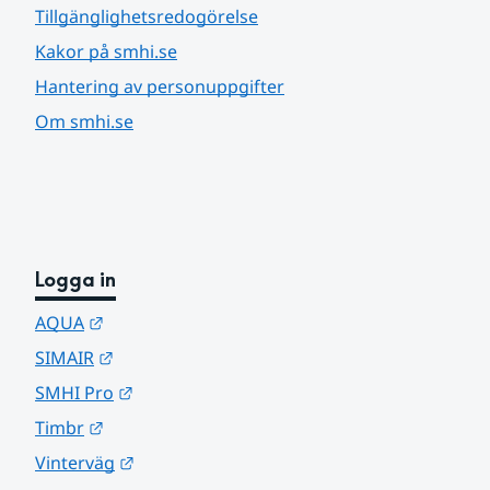
Tillgänglighetsredogörelse
Kakor på smhi.se
Hantering av personuppgifter
Om smhi.se
Logga in
Länk till annan webbplats.
AQUA
Länk till annan webbplats.
SIMAIR
Länk till annan webbplats.
SMHI Pro
Länk till annan webbplats.
Timbr
Länk till annan webbplats.
Vinterväg