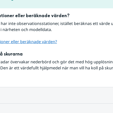
tioner eller beräknade värden?
r har inte observationsstationer, istället beräknas ett värde u
 i närheten och modelldata.
ioner eller beräknade värden?
på skurarna
radar övervakar nederbörd och gör det med hög upplösning 
Den är ett värdefullt hjälpmedel när man vill ha koll på sku