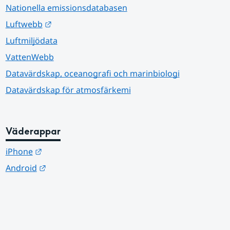
Nationella emissionsdatabasen
Länk till annan webbplats.
Luftwebb
Luftmiljödata
VattenWebb
Datavärdskap, oceanografi och marinbiologi
Datavärdskap för atmosfärkemi
Väderappar
Länk till annan webbplats.
iPhone
Länk till annan webbplats.
Android