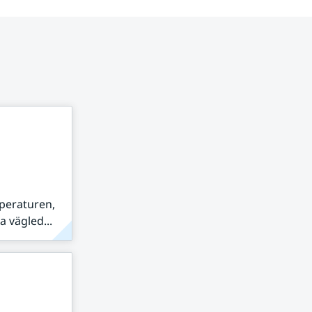
peraturen,
 vägled...