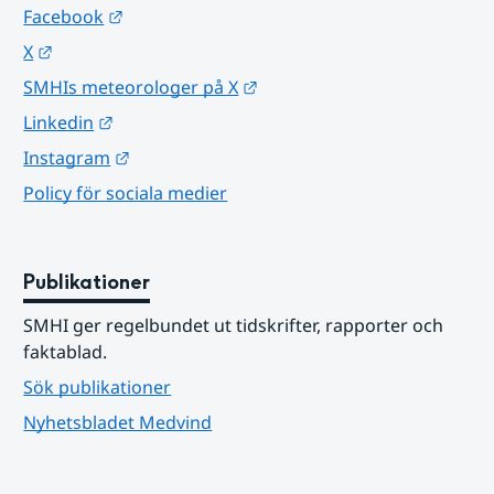
Länk till annan webbplats.
Facebook
Länk till annan webbplats.
X
Länk till annan webbplats.
SMHIs meteorologer på X
Länk till annan webbplats.
Linkedin
Länk till annan webbplats.
Instagram
Policy för sociala medier
Publikationer
SMHI ger regelbundet ut tidskrifter, rapporter och 
faktablad.
Sök publikationer
Nyhetsbladet Medvind