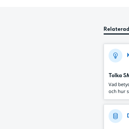
Relaterad
Tolka S
Vad bety
och hur s