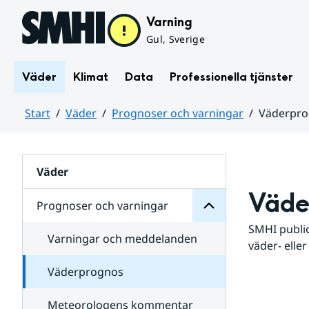
Hoppa till sidans innehåll
Varning
Gul, Sverige
Väder
Klimat
Data
Professionella tjänster
Start
Väder
Prognoser och varningar
Väderpr
varningar
och
Huvudinnehåll
Prognoser
för
Undersidor
Väder
Väde
Prognoser och varningar
SMHI public
Varningar och meddelanden
väder- eller
Väderprognos
Meteorologens kommentar