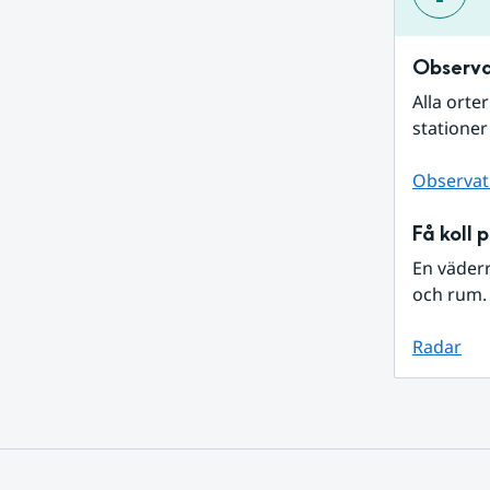
Observa
Alla orte
stationer
Observat
Få koll 
En väder
och rum. 
Radar