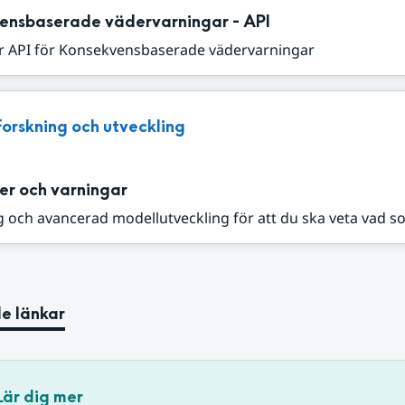
ensbaserade vädervarningar - API
r API för Konsekvensbaserade vädervarningar
Forskning och utveckling
er och varningar
 och avancerad modellutveckling för att du ska veta vad s
e länkar
Lär dig mer