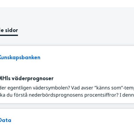
e sidor
Kunskapsbanken
MHIs väderprognoser
der egentligen vädersymbolen? Vad avser ”känns som”-tem
ka du förstå nederbördsprognosens procentsiffror? I denna
Data