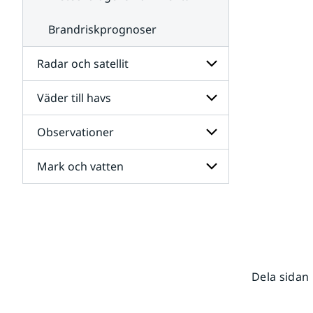
Brandriskprognoser
Radar och satellit
Väder till havs
Undersidor
för
Radar
Observationer
Undersidor
och
för
satellit
Väder
Mark och vatten
Undersidor
till
för
havs
Observationer
Undersidor
för
Mark
och
vatten
Dela sidan