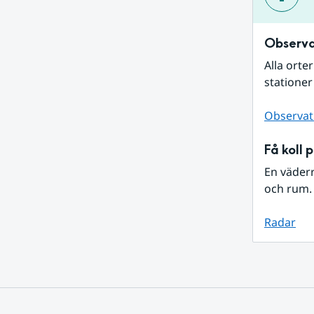
Observa
Alla orte
stationer
Observat
Få koll 
En väder
och rum. 
Radar