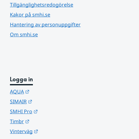
Tillgänglighetsredogörelse
Kakor på smhi.se
Hantering av personuppgifter
Om smhi.se
Logga in
Länk till annan webbplats.
AQUA
Länk till annan webbplats.
SIMAIR
Länk till annan webbplats.
SMHI Pro
Länk till annan webbplats.
Timbr
Länk till annan webbplats.
Vinterväg