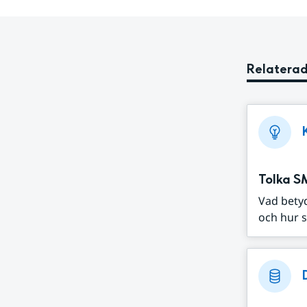
Relaterad
Tolka S
Vad bety
och hur s