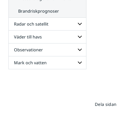
Brandriskprognoser
Radar och satellit
Väder till havs
Undersidor
för
Radar
Observationer
Undersidor
och
för
satellit
Väder
Mark och vatten
Undersidor
till
för
havs
Observationer
Undersidor
för
Mark
och
vatten
Dela sidan