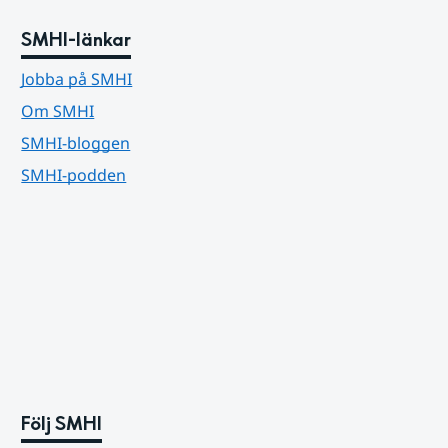
SMHI-länkar
Jobba på SMHI
Om SMHI
SMHI-bloggen
SMHI-podden
Följ SMHI