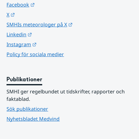
Länk till annan webbplats.
Facebook
Länk till annan webbplats.
X
Länk till annan webbplats.
SMHIs meteorologer på X
Länk till annan webbplats.
Linkedin
Länk till annan webbplats.
Instagram
Policy för sociala medier
Publikationer
SMHI ger regelbundet ut tidskrifter, rapporter och 
faktablad.
Sök publikationer
Nyhetsbladet Medvind