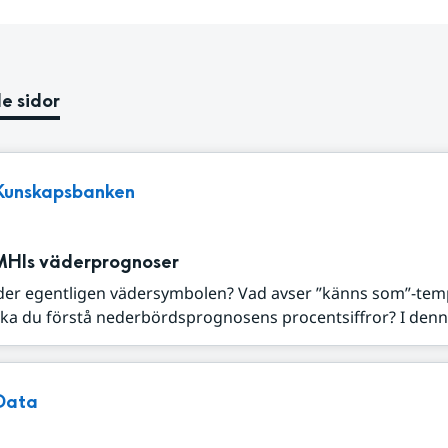
e sidor
Kunskapsbanken
MHIs väderprognoser
der egentligen vädersymbolen? Vad avser ”känns som”-tem
ka du förstå nederbördsprognosens procentsiffror? I denna
Data