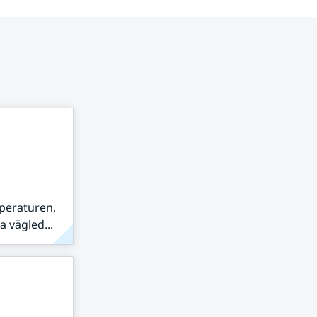
peraturen,
 vägled...