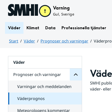
Hoppa till sidans innehåll
Varning
Gul, Sverige
Väder
Klimat
Data
Professionella tjänster
Start
Väder
Prognoser och varningar
Väderpr
varningar
och
Huvudinnehåll
Prognoser
för
Undersidor
Väder
Väde
Prognoser och varningar
SMHI public
Varningar och meddelanden
väder- eller
Väderprognos
Meteorologens kommentar