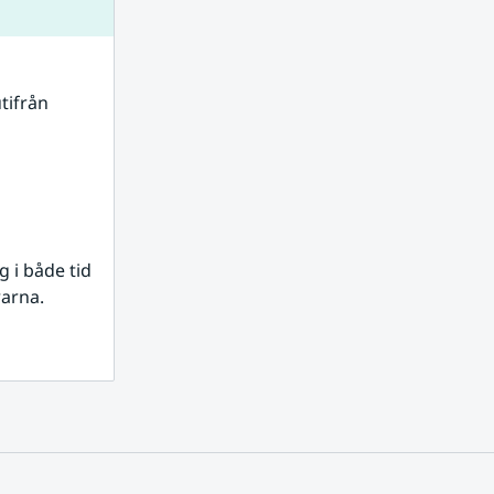
tifrån 
i både tid 
rarna.