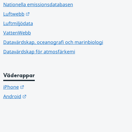
Nationella emissionsdatabasen
Länk till annan webbplats.
Luftwebb
Luftmiljödata
VattenWebb
Datavärdskap, oceanografi och marinbiologi
Datavärdskap för atmosfärkemi
Väderappar
Länk till annan webbplats.
iPhone
Länk till annan webbplats.
Android