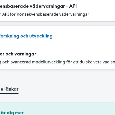
ensbaserade vädervarningar - API
r API för Konsekvensbaserade vädervarningar
Forskning och utveckling
er och varningar
 och avancerad modellutveckling för att du ska veta vad s
e länkar
Lär dig mer