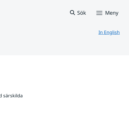
Sök
Meny
In English
 särskilda 