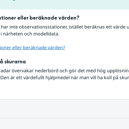
tioner eller beräknade värden?
r har inte observationsstationer, istället beräknas ett värde u
 i närheten och modelldata.
ioner eller beräknade värden?
på skurarna
radar övervakar nederbörd och gör det med hög upplösning 
Den är ett värdefullt hjälpmedel när man vill ha koll på sku