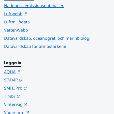
Nationella emissionsdatabasen
Länk till annan webbplats.
Luftwebb
Luftmiljödata
VattenWebb
Datavärdskap, oceanografi och marinbiologi
Datavärdskap för atmosfärkemi
Logga in
Länk till annan webbplats.
AQUA
Länk till annan webbplats.
SIMAIR
Länk till annan webbplats.
SMHI Pro
Länk till annan webbplats.
Timbr
Länk till annan webbplats.
Vinterväg
Länk till annan webbplats.
Väderlarm