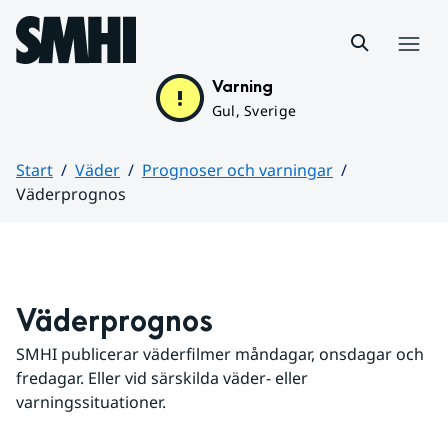
Hoppa till sidans innehåll
Meny
Varning
Gul, Sverige
Start
Väder
Prognoser och varningar
Väderprognos
Huvudinnehåll
Väderprognos
SMHI publicerar väderfilmer måndagar, onsdagar och 
fredagar. Eller vid särskilda väder- eller 
varningssituationer.