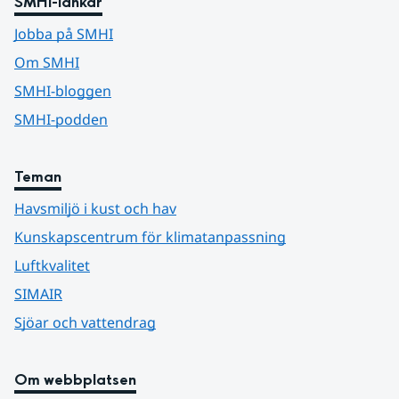
SMHI-länkar
Jobba på SMHI
Om SMHI
SMHI-bloggen
SMHI-podden
Teman
Havsmiljö i kust och hav
Kunskapscentrum för klimatanpassning
Luftkvalitet
SIMAIR
Sjöar och vattendrag
Om webbplatsen