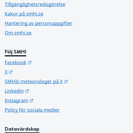
Tillgänglighetsredogörelse
Kakor på smhi.se
Hantering av personuppgifter
Om smhi.se
Följ SMHI
Länk till annan webbplats.
Facebook
Länk till annan webbplats.
X
Länk till annan webbplats.
SMHIs meteorologer på X
Länk till annan webbplats.
Linkedin
Länk till annan webbplats.
Instagram
Policy för sociala medier
Datavärdskap