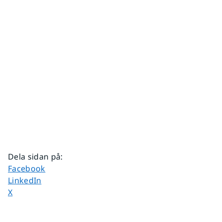
Dela sidan på
:
Dela sidan på
Facebook
Dela sidan på
LinkedIn
Dela sidan på
X