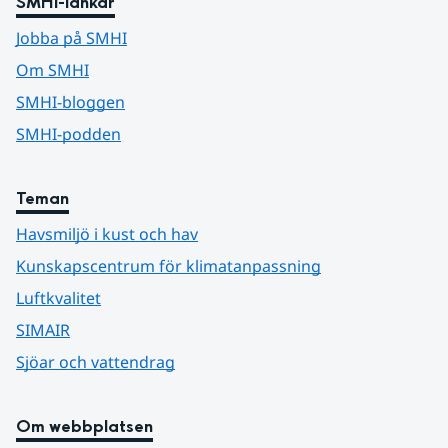
SMHI-länkar
Jobba på SMHI
Om SMHI
SMHI-bloggen
SMHI-podden
Teman
Havsmiljö i kust och hav
Kunskapscentrum för klimatanpassning
Luftkvalitet
SIMAIR
Sjöar och vattendrag
Om webbplatsen