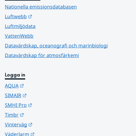
Nationella emissionsdatabasen
Länk till annan webbplats.
Luftwebb
Luftmiljödata
VattenWebb
Datavärdskap, oceanografi och marinbiologi
Datavärdskap för atmosfärkemi
Logga in
Länk till annan webbplats.
AQUA
Länk till annan webbplats.
SIMAIR
Länk till annan webbplats.
SMHI Pro
Länk till annan webbplats.
Timbr
Länk till annan webbplats.
Vinterväg
Länk till annan webbplats.
Väderlarm