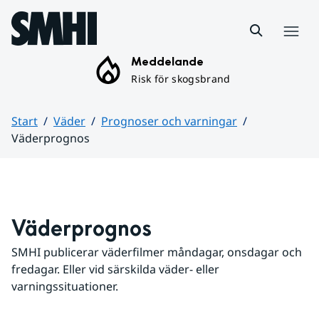
Hoppa till sidans innehåll
Meny
Meddelande
Risk för skogsbrand
Start
Väder
Prognoser och varningar
Väderprognos
Huvudinnehåll
Väderprognos
SMHI publicerar väderfilmer måndagar, onsdagar och 
fredagar. Eller vid särskilda väder- eller 
varningssituationer.