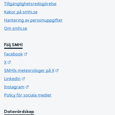
Tillgänglighetsredogörelse
Kakor på smhi.se
Hantering av personuppgifter
Om smhi.se
Följ SMHI
Länk till annan webbplats.
Facebook
Länk till annan webbplats.
X
Länk till annan webbplats.
SMHIs meteorologer på X
Länk till annan webbplats.
Linkedin
Länk till annan webbplats.
Instagram
Policy för sociala medier
Datavärdskap