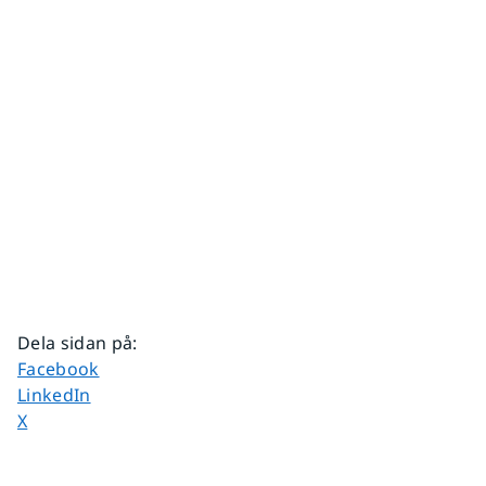
Dela sidan på
:
Dela sidan på
Facebook
Dela sidan på
LinkedIn
Dela sidan på
X