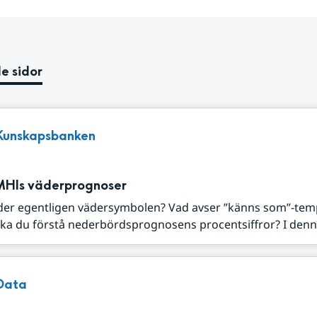
e sidor
Kunskapsbanken
MHIs väderprognoser
der egentligen vädersymbolen? Vad avser ”känns som”-tem
ka du förstå nederbördsprognosens procentsiffror? I denna
Data