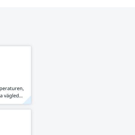
peraturen,
 vägled...