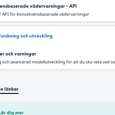
ensbaserade vädervarningar - API
r API för Konsekvensbaserade vädervarningar
Forskning och utveckling
er och varningar
 och avancerad modellutveckling för att du ska veta vad s
e länkar
Lär dig mer