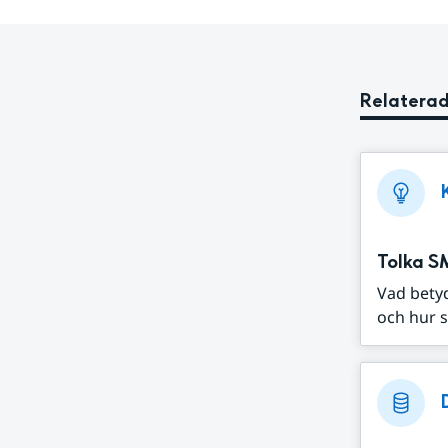
Relaterad
Tolka S
Vad bety
och hur s