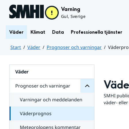
Hoppa till sidans innehåll
Varning
Gul, Sverige
Väder
Klimat
Data
Professionella tjänster
Start
Väder
Prognoser och varningar
Väderpr
varningar
och
Huvudinnehåll
Prognoser
för
Undersidor
Väder
Väde
Prognoser och varningar
SMHI public
Varningar och meddelanden
väder- eller
Väderprognos
Meteorologens kommentar