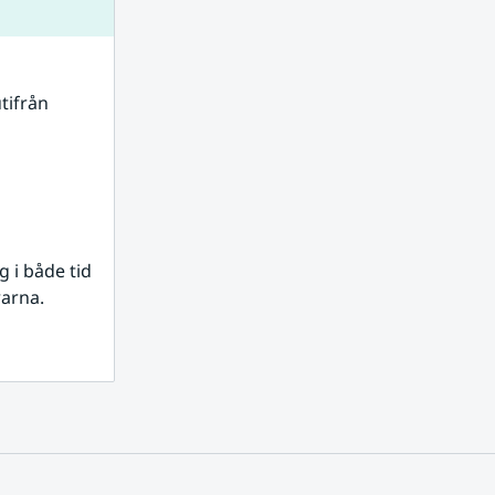
tifrån 
i både tid 
rarna.