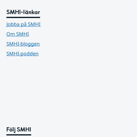
SMHI-länkar
Jobba på SMHI
Om SMHI
SMHI-bloggen
SMHI-podden
Följ SMHI