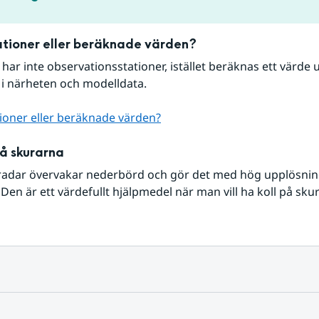
tioner eller beräknade värden?
r har inte observationsstationer, istället beräknas ett värde u
 i närheten och modelldata.
ioner eller beräknade värden?
på skurarna
radar övervakar nederbörd och gör det med hög upplösning 
Den är ett värdefullt hjälpmedel när man vill ha koll på sku