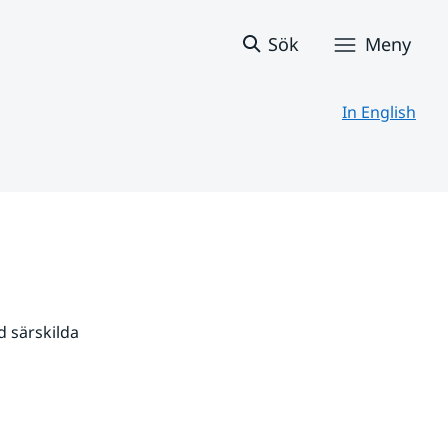
Sök
Meny
In English
 särskilda 