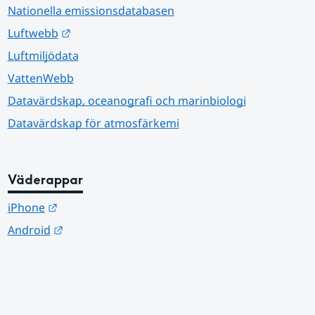
Nationella emissionsdatabasen
Länk till annan webbplats.
Luftwebb
Luftmiljödata
VattenWebb
Datavärdskap, oceanografi och marinbiologi
Datavärdskap för atmosfärkemi
Väderappar
Länk till annan webbplats.
iPhone
Länk till annan webbplats.
Android