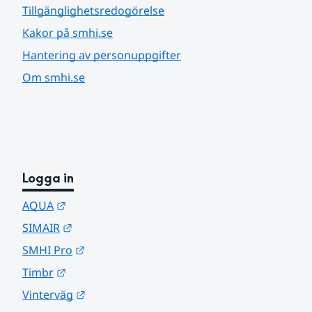
Tillgänglighetsredogörelse
Kakor på smhi.se
Hantering av personuppgifter
Om smhi.se
Logga in
Länk till annan webbplats.
AQUA
Länk till annan webbplats.
SIMAIR
Länk till annan webbplats.
SMHI Pro
Länk till annan webbplats.
Timbr
Länk till annan webbplats.
Vinterväg