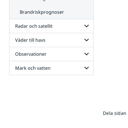
Brandriskprognoser
Radar och satellit
Väder till havs
Undersidor
för
Radar
Observationer
Undersidor
och
för
satellit
Väder
Mark och vatten
Undersidor
till
för
havs
Observationer
Undersidor
för
Mark
och
vatten
Dela sidan