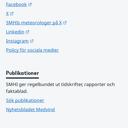
Länk till annan webbplats.
Facebook
Länk till annan webbplats.
X
Länk till annan webbplats.
SMHIs meteorologer på X
Länk till annan webbplats.
Linkedin
Länk till annan webbplats.
Instagram
Policy för sociala medier
Publikationer
SMHI ger regelbundet ut tidskrifter, rapporter och 
faktablad.
Sök publikationer
Nyhetsbladet Medvind