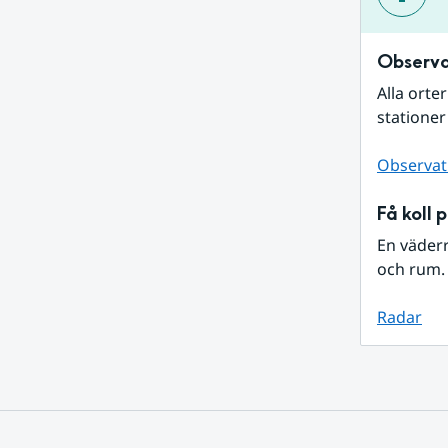
Observa
Alla orte
stationer
Observat
Få koll 
En väder
och rum. 
Radar