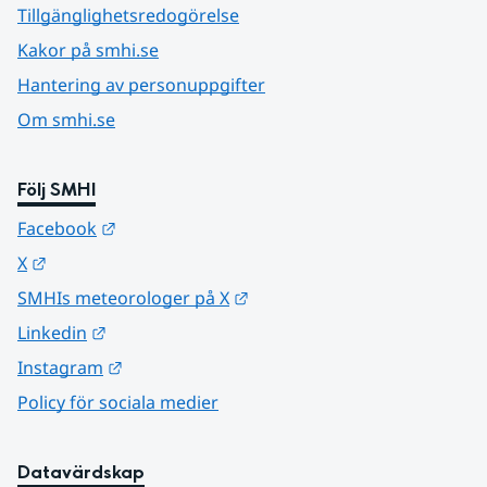
Tillgänglighetsredogörelse
Kakor på smhi.se
Hantering av personuppgifter
Om smhi.se
Följ SMHI
Länk till annan webbplats.
Facebook
Länk till annan webbplats.
X
Länk till annan webbplats.
SMHIs meteorologer på X
Länk till annan webbplats.
Linkedin
Länk till annan webbplats.
Instagram
Policy för sociala medier
Datavärdskap