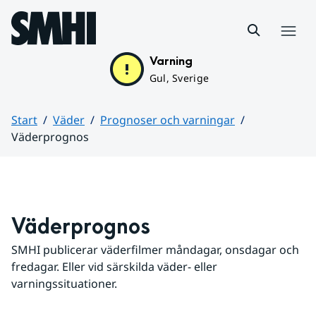
Hoppa till sidans innehåll
Meny
Varning
Gul, Sverige
Start
Väder
Prognoser och varningar
Väderprognos
Huvudinnehåll
Väderprognos
SMHI publicerar väderfilmer måndagar, onsdagar och 
fredagar. Eller vid särskilda väder- eller 
varningssituationer.