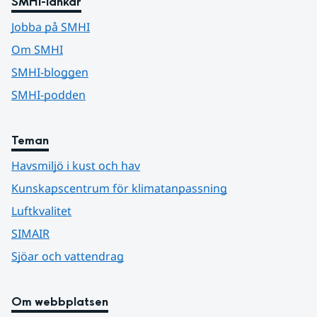
SMHI-länkar
Jobba på SMHI
Om SMHI
SMHI-bloggen
SMHI-podden
Teman
Havsmiljö i kust och hav
Kunskapscentrum för klimatanpassning
Luftkvalitet
SIMAIR
Sjöar och vattendrag
Om webbplatsen