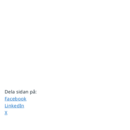
Dela sidan på
:
Dela sidan på
Facebook
Dela sidan på
LinkedIn
Dela sidan på
X