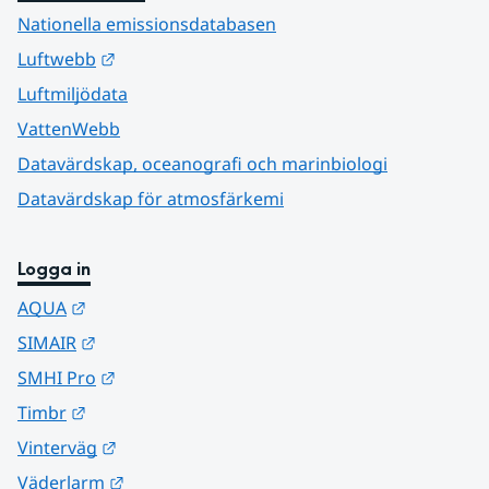
Nationella emissionsdatabasen
Länk till annan webbplats.
Luftwebb
Luftmiljödata
VattenWebb
Datavärdskap, oceanografi och marinbiologi
Datavärdskap för atmosfärkemi
Logga in
Länk till annan webbplats.
AQUA
Länk till annan webbplats.
SIMAIR
Länk till annan webbplats.
SMHI Pro
Länk till annan webbplats.
Timbr
Länk till annan webbplats.
Vinterväg
Länk till annan webbplats.
Väderlarm