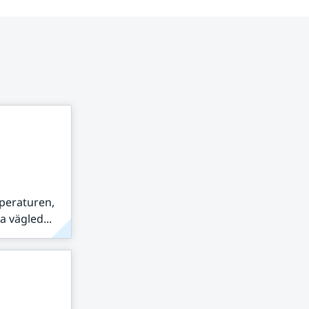
peraturen,
 vägled...