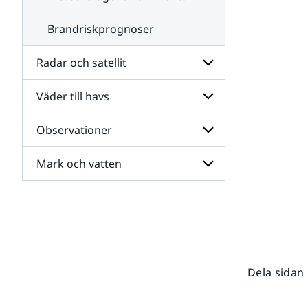
Brandriskprognoser
Radar och satellit
Väder till havs
Undersidor
för
Radar
Observationer
Undersidor
och
för
satellit
Väder
Mark och vatten
Undersidor
till
för
havs
Observationer
Undersidor
för
Mark
och
vatten
Dela sidan