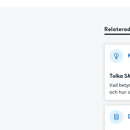
Relaterad
Tolka S
Vad bety
och hur s