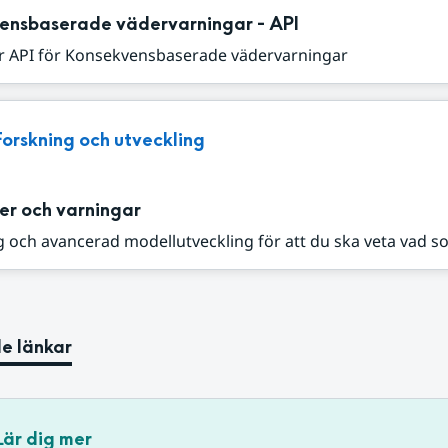
ensbaserade vädervarningar - API
r API för Konsekvensbaserade vädervarningar
Forskning och utveckling
er och varningar
 och avancerad modellutveckling för att du ska veta vad s
e länkar
Lär dig mer