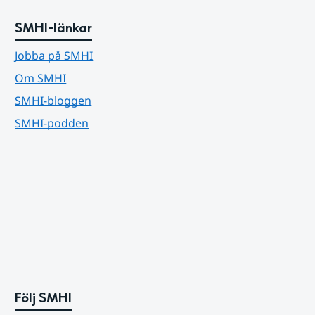
SMHI-länkar
Jobba på SMHI
Om SMHI
SMHI-bloggen
SMHI-podden
Följ SMHI