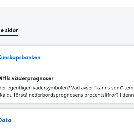
e sidor
Kunskapsbanken
MHIs väderprognoser
der egentligen vädersymbolen? Vad avser ”känns som”-tem
ka du förstå nederbördsprognosens procentsiffror? I denna
Data