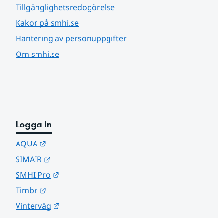
Tillgänglighetsredogörelse
Kakor på smhi.se
Hantering av personuppgifter
Om smhi.se
Logga in
Länk till annan webbplats.
AQUA
Länk till annan webbplats.
SIMAIR
Länk till annan webbplats.
SMHI Pro
Länk till annan webbplats.
Timbr
Länk till annan webbplats.
Vinterväg