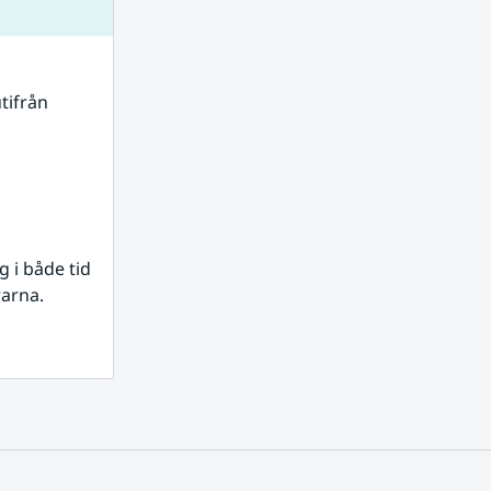
tifrån 
i både tid 
rarna.