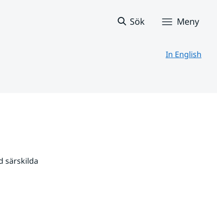
Sök
Meny
In English
 särskilda 