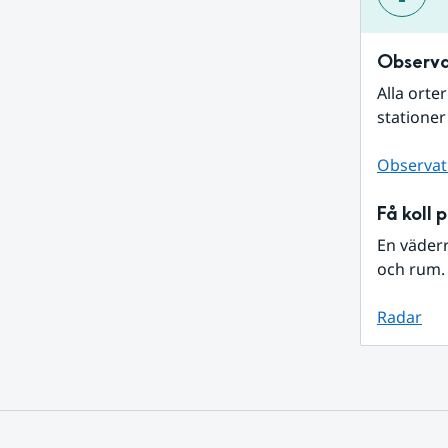
Observa
Alla orte
stationer
Observat
Få koll 
En väder
och rum. 
Radar