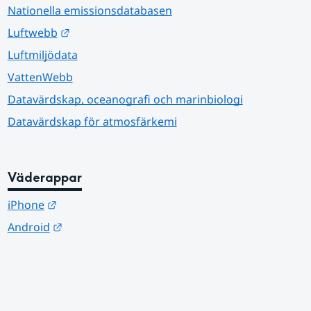
Nationella emissionsdatabasen
Länk till annan webbplats.
Luftwebb
Luftmiljödata
VattenWebb
Datavärdskap, oceanografi och marinbiologi
Datavärdskap för atmosfärkemi
Väderappar
Länk till annan webbplats.
iPhone
Länk till annan webbplats.
Android