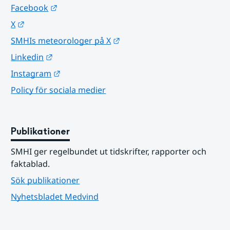
Länk till annan webbplats.
Facebook
Länk till annan webbplats.
X
Länk till annan webbplats.
SMHIs meteorologer på X
Länk till annan webbplats.
Linkedin
Länk till annan webbplats.
Instagram
Policy för sociala medier
Publikationer
SMHI ger regelbundet ut tidskrifter, rapporter och 
faktablad.
Sök publikationer
Nyhetsbladet Medvind