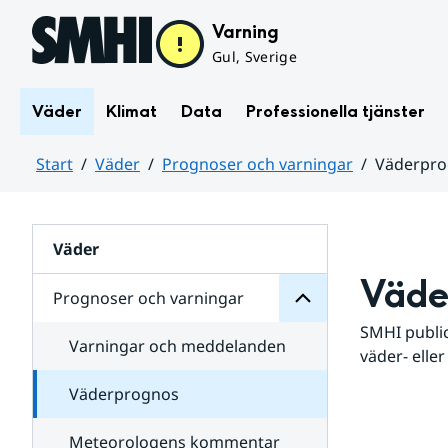
Hoppa till sidans innehåll
Varning
Gul, Sverige
Väder
Klimat
Data
Professionella tjänster
Start
Väder
Prognoser och varningar
Väderpr
varningar
och
Huvudinnehåll
Prognoser
för
Undersidor
Väder
Väde
Prognoser och varningar
SMHI public
Varningar och meddelanden
väder- eller
Väderprognos
Meteorologens kommentar