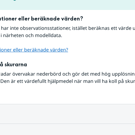
tioner eller beräknade värden?
r har inte observationsstationer, istället beräknas ett värde u
 i närheten och modelldata.
ioner eller beräknade värden?
på skurarna
radar övervakar nederbörd och gör det med hög upplösning 
Den är ett värdefullt hjälpmedel när man vill ha koll på sku