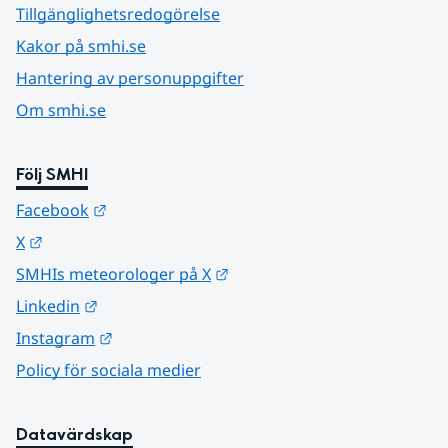
Tillgänglighetsredogörelse
Kakor på smhi.se
Hantering av personuppgifter
Om smhi.se
Följ SMHI
Länk till annan webbplats.
Facebook
Länk till annan webbplats.
X
Länk till annan webbplats.
SMHIs meteorologer på X
Länk till annan webbplats.
Linkedin
Länk till annan webbplats.
Instagram
Policy för sociala medier
Datavärdskap