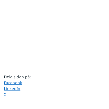
Dela sidan på
:
Dela sidan på
Facebook
Dela sidan på
LinkedIn
Dela sidan på
X