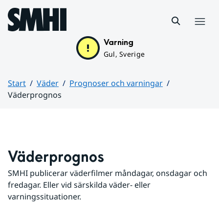
Hoppa till sidans innehåll
Meny
Varning
Gul, Sverige
Start
Väder
Prognoser och varningar
Väderprognos
Huvudinnehåll
Väderprognos
SMHI publicerar väderfilmer måndagar, onsdagar och 
fredagar. Eller vid särskilda väder- eller 
varningssituationer.