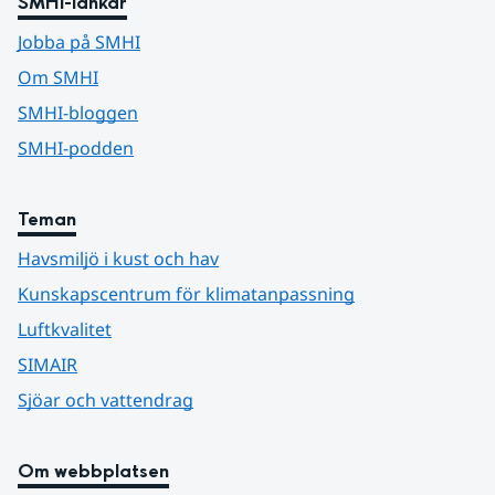
SMHI-länkar
Jobba på SMHI
Om SMHI
SMHI-bloggen
SMHI-podden
Teman
Havsmiljö i kust och hav
Kunskapscentrum för klimatanpassning
Luftkvalitet
SIMAIR
Sjöar och vattendrag
Om webbplatsen