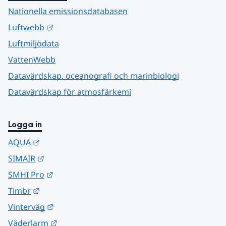
Nationella emissionsdatabasen
Länk till annan webbplats.
Luftwebb
Luftmiljödata
VattenWebb
Datavärdskap, oceanografi och marinbiologi
Datavärdskap för atmosfärkemi
Logga in
Länk till annan webbplats.
AQUA
Länk till annan webbplats.
SIMAIR
Länk till annan webbplats.
SMHI Pro
Länk till annan webbplats.
Timbr
Länk till annan webbplats.
Vinterväg
Länk till annan webbplats.
Väderlarm